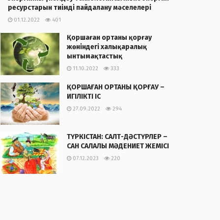
ресурстарын тиімді пайдалану мәселелері
01.12.2022
401
Қоршаған ортаны қорғау
жөніндегі халықаралық
ынтымақтастық
11.10.2022
333
ҚОРШАҒАН ОРТАНЫ ҚОРҒАУ –
ИГІЛІКТІ ІС
27.09.2022
294
ТҮРКІСТАН: САЛТ-ДӘСТҮРЛЕР –
САН САЛАЛЫ МӘДЕНИЕТ ЖЕМІСІ
07.12.2023
220