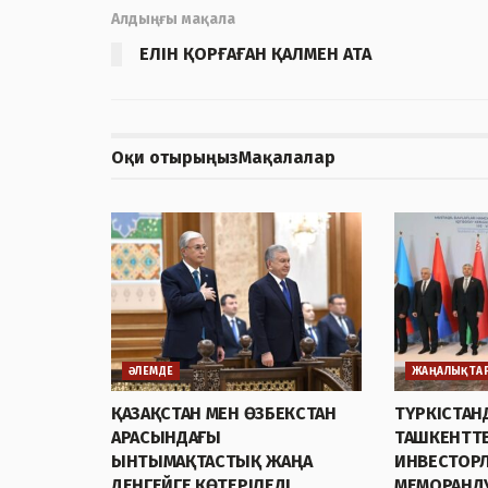
Алдыңғы мақала
ЕЛІН ҚОРҒАҒАН ҚАЛМЕН АТА
Оқи отырыңыз
Мақалалар
ӘЛЕМДЕ
ЖАҢАЛЫҚТА
ҚАЗАҚСТАН МЕН ӨЗБЕКСТАН
ТҮРКІСТАН
АРАСЫНДАҒЫ
ТАШКЕНТТЕ
ЫНТЫМАҚТАСТЫҚ ЖАҢА
ИНВЕСТОР
ДЕҢГЕЙГЕ КӨТЕРІЛЕДІ
МЕМОРАНД