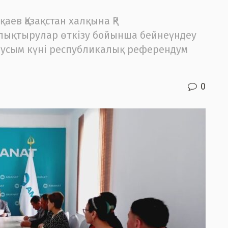
ев Қазақстан халқына ҚР
олықтырулар өткізу бойынша бейнеүндеу
аусым күні республикалық референдум
0