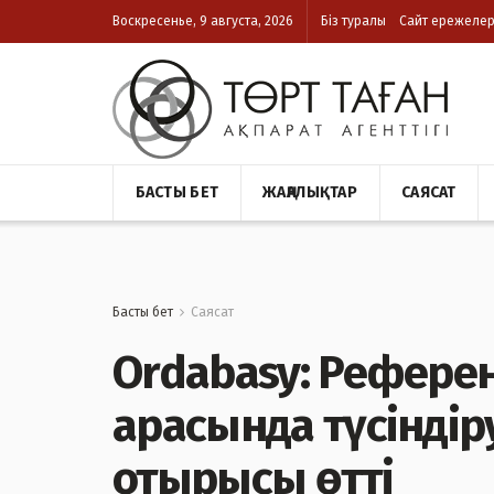
Воскресенье, 9 августа, 2026
Біз туралы
Сайт ережелер
БАСТЫ БЕТ
ЖАҢАЛЫҚТАР
САЯСАТ
Басты бет
Саясат
Ordabasy: Рефере
арасында түсіндір
отырысы өтті