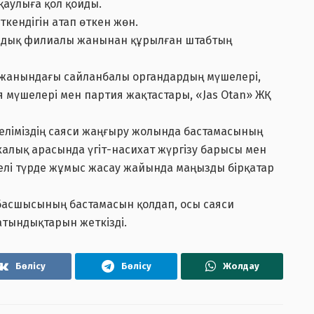
қаулыға қол қойды.
кендігін атап өткен жөн.
ндық филиалы жанынан құрылған штабтың
жанындағы сайланбалы органдардың мүшелері,
 мүшелері мен партия жақтастары, «Jas Otan» ЖҚ
ліміздің саяси жаңғыру жолында бастамасының
 халық арасында үгіт-насихат жүргізу барысы мен
елі түрде жұмыс жасау жайында маңызды бірқатар
басшысының бастамасын қолдап, осы саяси
атындықтарын жеткізді.
Бөлісу
Бөлісу
Жолдау