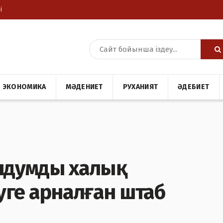
і
ЭКОНОМИКА
МӘДЕНИЕТ
РУХАНИЯТ
ӘДЕБИЕТ
ндумды халық
уге арналған штаб