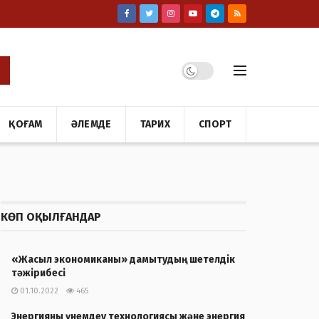
ҚОҒАМ
ӘЛЕМДЕ
ТАРИХ
СПОРТ
КӨП ОҚЫЛҒАНДАР
«Жасыл экономиканы» дамытудың шетелдік
тәжірибесі
01.10.2022
465
Энергияны үнемдеу технологиясы және энергия