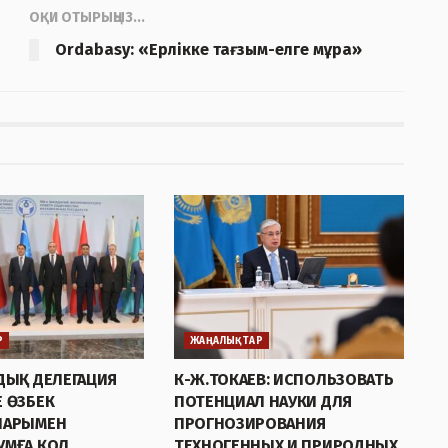
ОҚИ ОТЫРЫҢЫЗ...
Ordabasy: «Ерлікке тағзым-елге мұра»
Р
ЖАҢАЛЫҚТАР
ДЫҚ ДЕЛЕГАЦИЯ
К-Ж.ТОКАЕВ: ИСПОЛЬЗОВАТЬ
 ӨЗБЕК
ПОТЕНЦИАЛ НАУКИ ДЛЯ
ЛАРЫМЕН
ПРОГНОЗИРОВАНИЯ
УМҒА ҚОЛ
ТЕХНОГЕННЫХ И ПРИРОДНЫХ