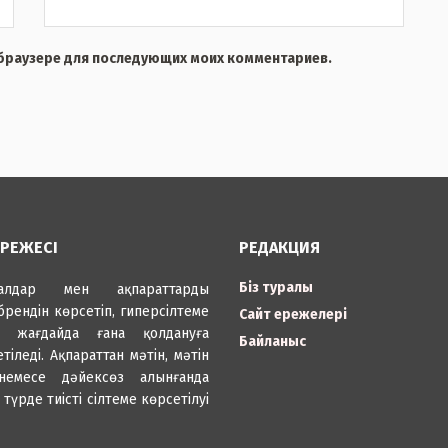
м браузере для последующих моих комментариев.
ЕРЕЖЕСІ
РЕДАКЦИЯ
Біз туралы
иалдар мен ақпараттарды
брендін көрсетіп, гиперсілтеме
Сайт ережелері
н жағдайда ғана қолдануға
Байланыс
етіледі. Ақпараттан мәтін, мәтін
 немесе дәйексөз алынғанда
 түрде тиісті сілтеме көрсетілуі