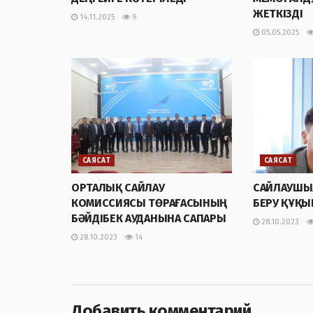
ЖЕТКІЗДІ
14.11.2025
9
05.05.2025
САЯСАТ
САЯСАТ
ОРТАЛЫҚ САЙЛАУ
САЙЛАУШЫ
КОМИССИЯСЫ ТӨРАҒАСЫНЫҢ
БЕРУ ҚҰҚЫ
БӘЙДІБЕК АУДАНЫНА САПАРЫ
28.10.2023
28.10.2023
14
Добавить комментарий