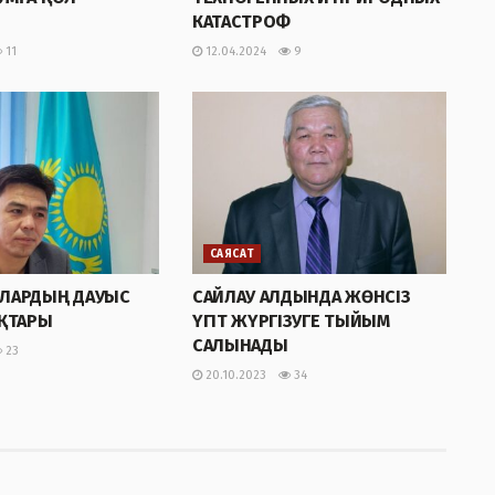
КАТАСТРОФ
11
12.04.2024
9
САЯСАТ
ЛАРДЫҢ ДАУЫС
САЙЛАУ АЛДЫНДА ЖӨНСIЗ
ҚТАРЫ
ҮГІТ ЖҮРГIЗУГЕ ТЫЙЫМ
САЛЫНАДЫ
23
20.10.2023
34