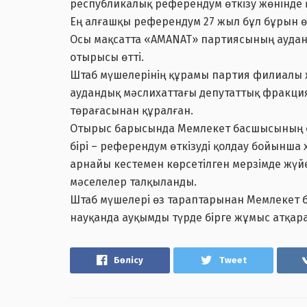
республикалық референдум өткізу жөнінде 
Ең алғашқы референдум 27 жыл бұл бұрын өт
Осы мақсатта «AMANAT» партиясының ауда
отырысы өтті.
Штаб мүшелерінің құрамы партия филиалы 
аудандық мәслихаттағы депутаттық фракция
төрағасынан құралған.
Отырыс барысында Мемлекет басшысының е
бірі – референдум өткізуді қолдау бойынша
арнайы кестемен көрсетілген мерзімде жүй
мәселелер талқыланды.
Штаб мүшелері өз тараптарынан Мемлекет 
науқанда ауқымды түрде бірге жұмыс атқар
Бөлісу
Tweet