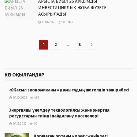
АРЫСТА БИЫЛ 26 АУҚЫМДЫ
ИНВЕСТИЦИЯЛЫҚ ЖОБА ЖҮЗЕГЕ
АСЫРЫЛАДЫ
11.06.2025
0
7
1
2
…
8
КӨП ОҚЫЛҒАНДАР
«Жасыл экономиканы» дамытудың шетелдік тәжірибесі
01.10.2022
465
Энергияны үнемдеу технологиясы және энергия
ресурстарын тиімді пайдалану мәселелері
01.12.2022
401
Қоршаған ортаны қорғау жөніндегі