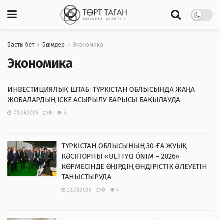
Басты бет
Бөлімдер
Экономика
Экономика
ИНВЕСТИЦИЯЛЫҚ ШТАБ: ТҮРКІСТАН ОБЛЫСЫНДА ЖАҢА
ЖОБАЛАРДЫҢ ІСКЕ АСЫРЫЛУ БАРЫСЫ БАҚЫЛАУДА
05.06.2026
0
5
ТҮРКІСТАН ОБЛЫСЫНЫҢ 30-ҒА ЖУЫҚ
КӘСІПОРНЫ «ULTTYQ ÓNIM – 2026»
КӨРМЕСІНДЕ ӨҢІРДІҢ ӨНДІРІСТІК ӘЛЕУЕТІН
ТАНЫСТЫРУДА
22.05.2026
0
4