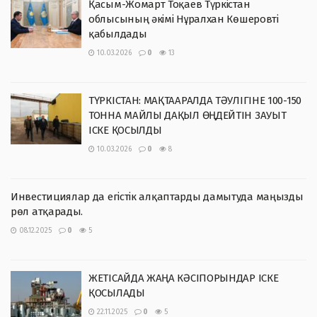
Қасым-Жомарт Тоқаев Түркістан
облысының әкімі Нұралхан Көшеровті
қабылдады
10.03.2026
0
13
ТҮРКІСТАН: МАҚТААРАЛДА ТӘУЛІГІНЕ 100-150
ТОННА МАЙЛЫ ДАҚЫЛ ӨҢДЕЙТІН ЗАУЫТ
ІСКЕ ҚОСЫЛДЫ
10.03.2026
0
8
Инвестициялар да егістік алқаптарды дамытуда маңызды
рөл атқарады.
08.12.2025
0
5
ЖЕТІСАЙДА ЖАҢА КӘСІПОРЫНДАР ІСКЕ
ҚОСЫЛАДЫ
22.11.2025
0
5