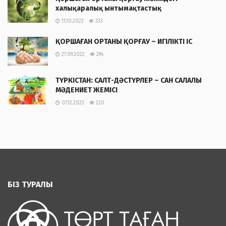
халықаралық ынтымақтастық
11.10.2022
333
ҚОРШАҒАН ОРТАНЫ ҚОРҒАУ – ИГІЛІКТІ ІС
27.09.2022
294
ТҮРКІСТАН: САЛТ-ДӘСТҮРЛЕР – САН САЛАЛЫ
МӘДЕНИЕТ ЖЕМІСІ
07.12.2023
220
БІЗ ТУРАЛЫ