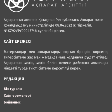
Ақпараттық агенттік Қазақстан Республикасы Ақпарат және
Қоғамдық даму министрлігінде 08.04.2022 ж. тіркеліп,
№KZ92VPY00047746 куәлігі берілген.
САЙТ ЕРЕЖЕСІ
Материалдар мен ақпараттарды портал брендін көрсетіп,
гиперсілтеме жасаған жағдайда ғана қолдануға рұқсат етіледі.
Ақпараттан мәтін, мәтін бөлігі немесе дәйексөз алынғанда
міндетті түрде тиісті сілтеме көрсетілуі керек.
РЕДАКЦИЯ
Біз туралы
Сайт ережелері
Байланыс