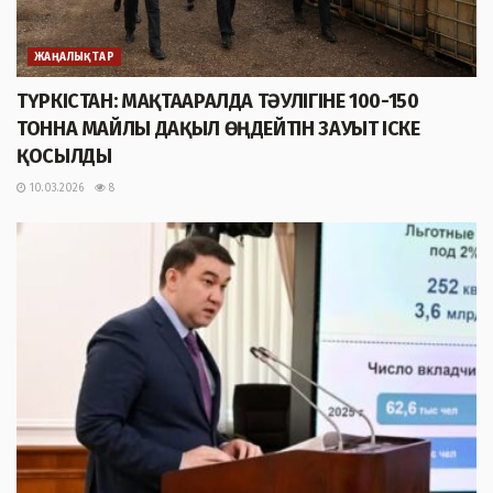
ЖАҢАЛЫҚТАР
ТҮРКІСТАН: МАҚТААРАЛДА ТӘУЛІГІНЕ 100-150
ТОННА МАЙЛЫ ДАҚЫЛ ӨҢДЕЙТІН ЗАУЫТ ІСКЕ
ҚОСЫЛДЫ
10.03.2026
8