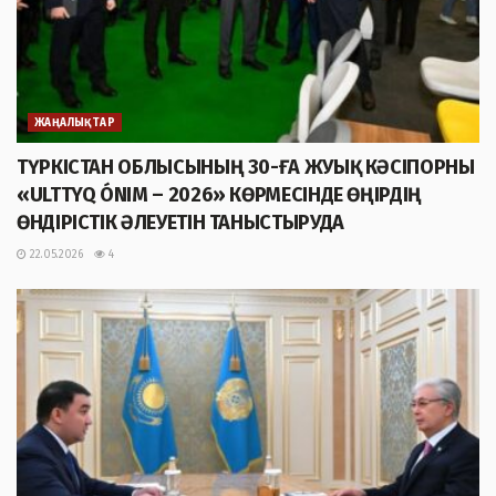
ЖАҢАЛЫҚТАР
ТҮРКІСТАН ОБЛЫСЫНЫҢ 30-ҒА ЖУЫҚ КӘСІПОРНЫ
«ULTTYQ ÓNIM – 2026» КӨРМЕСІНДЕ ӨҢІРДІҢ
ӨНДІРІСТІК ӘЛЕУЕТІН ТАНЫСТЫРУДА
22.05.2026
4