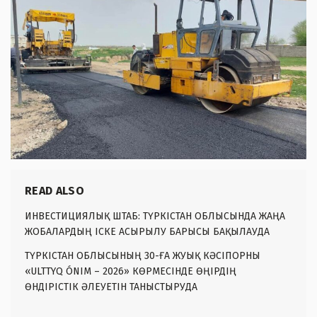
READ ALSO
ИНВЕСТИЦИЯЛЫҚ ШТАБ: ТҮРКІСТАН ОБЛЫСЫНДА ЖАҢА
ЖОБАЛАРДЫҢ ІСКЕ АСЫРЫЛУ БАРЫСЫ БАҚЫЛАУДА
ТҮРКІСТАН ОБЛЫСЫНЫҢ 30-ҒА ЖУЫҚ КӘСІПОРНЫ
«ULTTYQ ÓNIM – 2026» КӨРМЕСІНДЕ ӨҢІРДІҢ
ӨНДІРІСТІК ӘЛЕУЕТІН ТАНЫСТЫРУДА