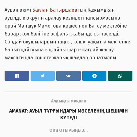
Аудан әкімі
Бағлан Батыршаев
тың Қажымұқан
ауылдық округін аралау кезіндегі тапсырмасына
орай Мәншүк Мәметова көшесінен Батсу мектебіне
барар жол бөлігіне асфальт жабындысы төселді.
Сондай оқушылардың таңғы, кешкі уақытта мектепке
барып қайтуына ыңғайлы шарт-жағдай жасау
мақсатында көшеге жарық шамдар орнатылды.
Алдыңғы мақала
AMANAT: АУЫЛ ТҰРҒЫНДАРЫ МӘСЕЛЕНІҢ ШЕШІМІН
КҮТЕДІ
ОҚИ ОТЫРЫҢЫЗ...