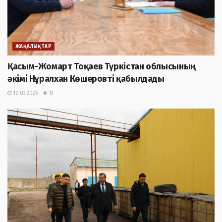
ЖАҢАЛЫҚТАР
Қасым-Жомарт Тоқаев Түркістан облысының
әкімі Нұралхан Көшеровті қабылдады
10.03.2026
13