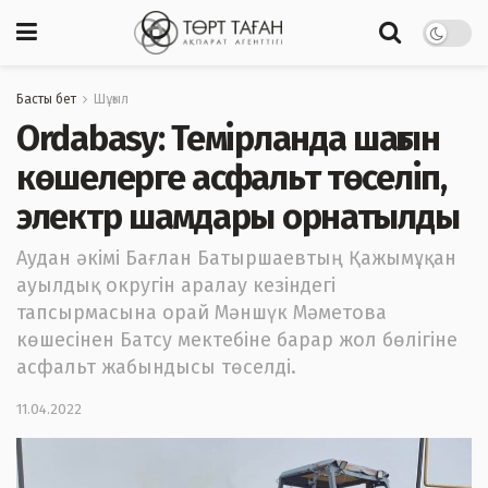
Басты бет
Шұғыл
Ordabasy: Темірланда шағын
көшелерге асфальт төселіп,
электр шамдары орнатылды
Аудан әкімі Бағлан Батыршаевтың Қажымұқан
ауылдық округін аралау кезіндегі
тапсырмасына орай Мәншүк Мәметова
көшесінен Батсу мектебіне барар жол бөлігіне
асфальт жабындысы төселді.
11.04.2022