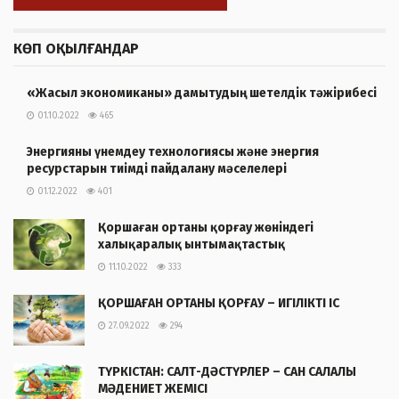
КӨП ОҚЫЛҒАНДАР
«Жасыл экономиканы» дамытудың шетелдік тәжірибесі
01.10.2022
465
Энергияны үнемдеу технологиясы және энергия
ресурстарын тиімді пайдалану мәселелері
01.12.2022
401
Қоршаған ортаны қорғау жөніндегі
халықаралық ынтымақтастық
11.10.2022
333
ҚОРШАҒАН ОРТАНЫ ҚОРҒАУ – ИГІЛІКТІ ІС
27.09.2022
294
ТҮРКІСТАН: САЛТ-ДӘСТҮРЛЕР – САН САЛАЛЫ
МӘДЕНИЕТ ЖЕМІСІ