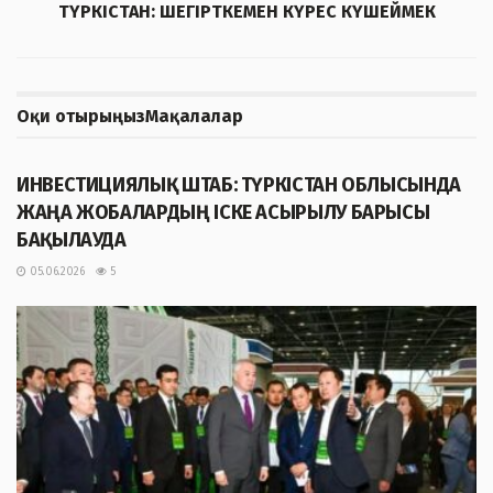
ТҮРКІСТАН: ШЕГІРТКЕМЕН КҮРЕС КҮШЕЙМЕК
Оқи отырыңыз
Мақалалар
ЖАҢАЛЫҚТАР
ИНВЕСТИЦИЯЛЫҚ ШТАБ: ТҮРКІСТАН ОБЛЫСЫНДА
ЖАҢА ЖОБАЛАРДЫҢ ІСКЕ АСЫРЫЛУ БАРЫСЫ
БАҚЫЛАУДА
05.06.2026
5