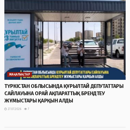
ЖАҢАЛЫҚТАР
ТҮРКІСТАН ОБЛЫСЫНДА ҚҰРЫЛТАЙ ДЕПУТАТТАРЫ
САЙЛАУЫНА ОРАЙ АҚПАРАТТЫҚ БРЕНДТЕУ
ЖҰМЫСТАРЫ ҚАРҚЫН АЛДЫ
27.07.2026
7