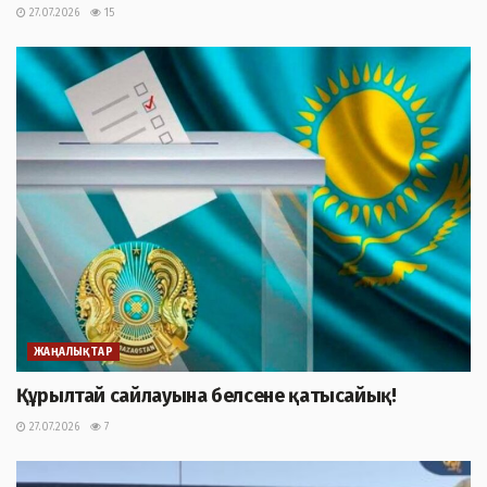
27.07.2026
15
ЖАҢАЛЫҚТАР
Құрылтай сайлауына белсене қатысайық!
27.07.2026
7