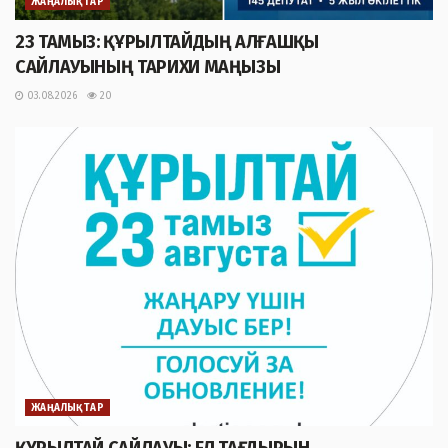
ЖАҢАЛЫҚТАР
23 ТАМЫЗ: ҚҰРЫЛТАЙДЫҢ АЛҒАШҚЫ
САЙЛАУЫНЫҢ ТАРИХИ МАҢЫЗЫ
03.08.2026
20
ЖАҢАЛЫҚТАР