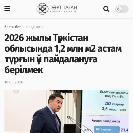
Басты бет
Жаңалықтар
2026 жылы Түркістан
облысында 1,2 млн м2 астам
тұрғын үй пайдалануға
берілмек
10.03.2026