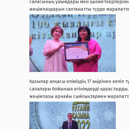
саласының ұйымдары мен қызметкерлерінің 
жеңімпаздарын салтанатты түрде марапатт
Қазылар алқасы еліміздің 17 өңірінен келіп
салалары бойынша өтінімдерді қарастырды
жеңімпазы арнайы сыйлықтармен марапатт