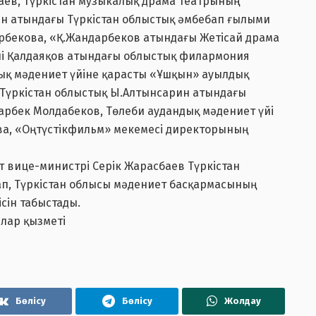
ев, Түркістан музыкалық драма театрының
ин атындағы Түркістан облыстық әмбебап ғылыми
бекова, «Қ.Жандарбеков атындағы Жетісай драма
ші Қалдаяқов атындағы облыстық филармония
дық мәдениет үйіне қарасты «Ұшқын» ауылдық
 Түркістан облыстық Ы.Алтынсарин атындағы
рбек Молдабеков, Төлеби аудандық мәдениет үйі
а, «Оңтүстікфильм» мекемесі директорының
 вице-министрі Серік Жарасбаев Түркістан
ап, Түркістан облысы мәдениет басқармасының
сін табыстады.
лар қызметі
Бөлісу
Бөлісу
Жолдау