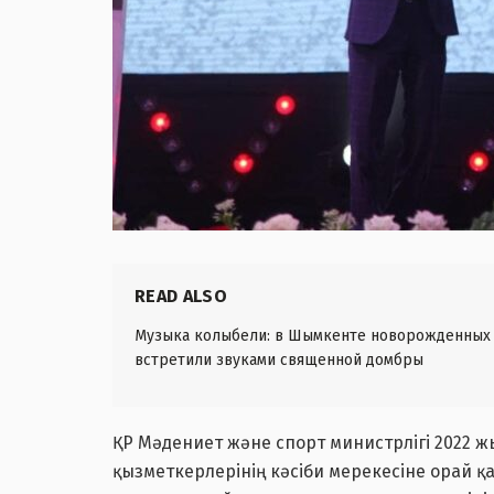
READ ALSO
Музыка колыбели: в Шымкенте новорожденных
встретили звуками священной домбры
ҚР Мәдениет және спорт министрлігі 2022 
қызметкерлерінің кәсіби мерекесіне орай қ