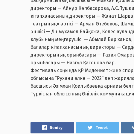
басқармасының басшысы — Әзімхан Қойлыба
директоры — Айнұр Көпбасарова, А.С.Пушк
кітапханасының директоры — Жанат Шардар
театрының» әртісі — Арман Өтебеков, Шәм
әншісі — Дінмұхамед Байқожа, Келес аудан
клубының меңгерушісі — Абылай Бөріханов,
балалар кітапханасының директоры — Сарда
директорының орынбасары — Разия Омаров
орынбасары — Назгүл Қасенова бар.
Фестиваль соңында ҚР Мәдениет және спорт
облысына “Рухани өлке — 2022” деп жариял
басшысы Әзімхан Қойлыбаевқа арнайы белгі
Түркістан облысының Өңірлік коммуникация
Бөлісу
Tweet