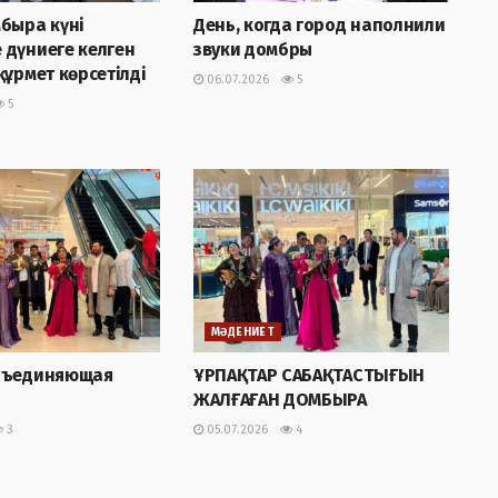
быра күні
День, когда город наполнили
 дүниеге келген
звуки домбры
құрмет көрсетілді
06.07.2026
5
5
МӘДЕНИЕТ
бъединяющая
ҰРПАҚТАР САБАҚТАСТЫҒЫН
ЖАЛҒАҒАН ДОМБЫРА
3
05.07.2026
4