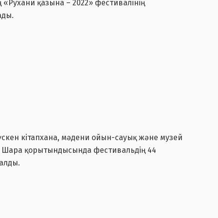
«Рухани қазына – 2022» фестивалінің
ады.
 түскен кітапхана, мәдени ойын-сауық және музей
. Шара қорытындысында фестивальдің 44
алды.