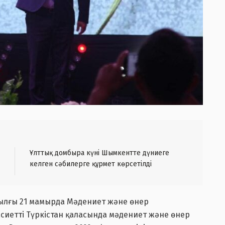
Ұлттық домбыра күні Шымкентте дүниеге
келген сәбилерге құрмет көрсетілді
жылғы 21 мамырда Мәдениет және өнер
асиетті Түркістан қаласында мәдениет және өнер