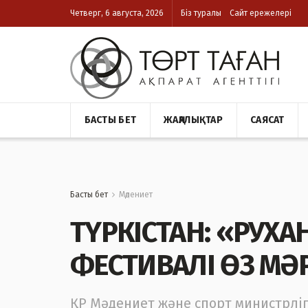
Четверг, 6 августа, 2026
Біз туралы
Сайт ережелері
БАСТЫ БЕТ
ЖАҢАЛЫҚТАР
САЯСАТ
Басты бет
Мәдениет
ТҮРКІСТАН: «РУХА
ФЕСТИВАЛІ ӨЗ МӘР
ҚР Мәдениет және спорт министрлі