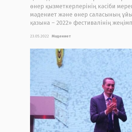
өнер қызметкерлерінің кәсіби мерек
мәдениет және өнер саласының ұйы
қазына – 2022» фестивалінің жеңім
23.05.2022
Мәдениет