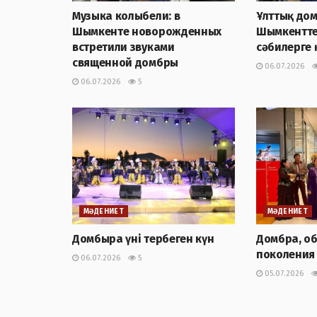
Музыка колыбели: в
Ұлттық дом
Шымкенте новорожденных
Шымкентте
встретили звуками
сәбилерге 
священной домбры
06.07.2026
06.07.2026
5
МӘДЕНИЕТ
МӘДЕНИЕТ
Домбыра үні тербеген күн
Домбра, о
поколения
06.07.2026
5
05.07.2026