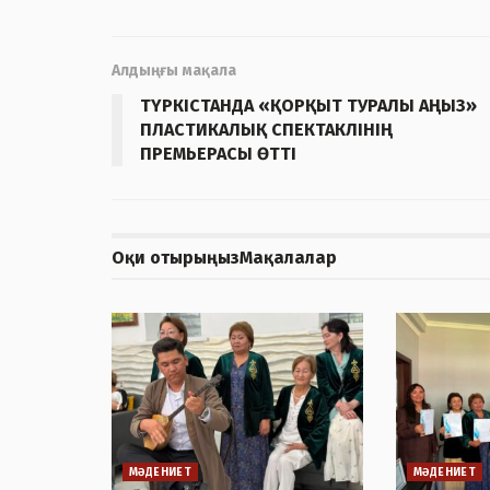
Алдыңғы мақала
ТҮРКІСТАНДА «ҚОРҚЫТ ТУРАЛЫ АҢЫЗ»
ПЛАСТИКАЛЫҚ СПЕКТАКЛІНІҢ
ПРЕМЬЕРАСЫ ӨТТІ
Оқи отырыңыз
Мақалалар
МӘДЕНИЕТ
МӘДЕНИЕТ