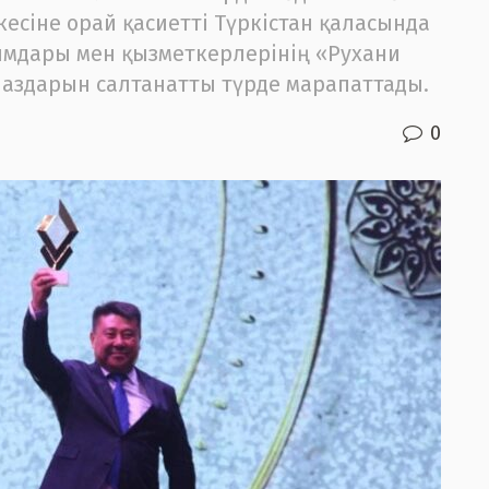
есіне орай қасиетті Түркістан қаласында
мдары мен қызметкерлерінің «Рухани
паздарын салтанатты түрде марапаттады.
0