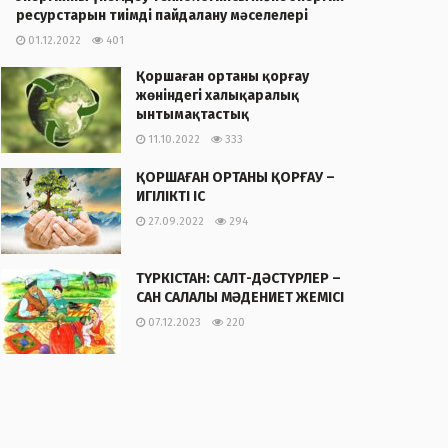
ресурстарын тиімді пайдалану мәселелері
01.12.2022
401
Қоршаған ортаны қорғау
жөніндегі халықаралық
ынтымақтастық
11.10.2022
333
ҚОРШАҒАН ОРТАНЫ ҚОРҒАУ –
ИГІЛІКТІ ІС
27.09.2022
294
ТҮРКІСТАН: САЛТ-ДӘСТҮРЛЕР –
САН САЛАЛЫ МӘДЕНИЕТ ЖЕМІСІ
07.12.2023
220