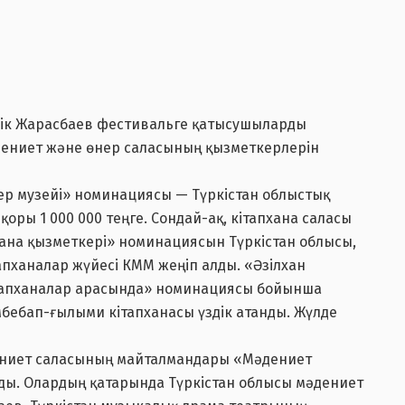
рік Жарасбаев фестивальге қатысушыларды
әдениет және өнер саласының қызметкерлерін
ер музейі» номинациясы — Түркістан облыстық
оры 1 000 000 теңге. Сондай-ақ, кітапхана саласы
ана қызметкері» номинациясын Түркістан облысы,
апханалар жүйесі КММ жеңіп алды. «Әзілхан
тапханалар арасында» номинациясы бойынша
мбебап-ғылыми кітапханасы үздік атанды. Жүлде
дениет саласының майталмандары «Мәдениет
лды. Олардың қатарында Түркістан облысы мәдениет