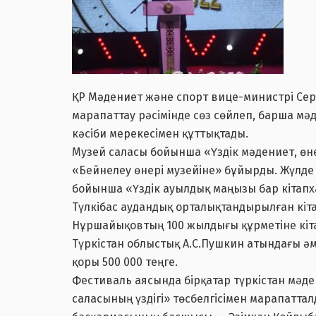
ҚР Мәдениет және спорт вице-министрі Се
марапаттау рәсімінде сөз сөйлеп, барша м
кәсіби мерекесімен құттықтады.
Музей саласы бойынша «Үздік мәдениет, өн
«Бейнелеу өнері музейіне» бұйырды. Жүлде қ
бойынша «Үздік ауылдық маңызы бар кітапх
Түлкібас аудандық орталықтандырылған кіт
Нұршайықовтың 100 жылдығы құрметіне кі
Түркістан облыстық А.С.Пушкин атындағы ә
қоры 500 000 теңге.
Фестиваль аясында бірқатар түркістан мә
саласының үздігі» төсбелгісімен марапатта