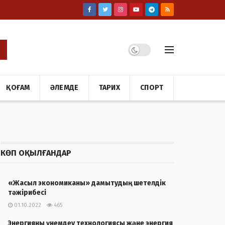
ҚОҒАМ
ӘЛЕМДЕ
ТАРИХ
СПОРТ
КӨП ОҚЫЛҒАНДАР
«Жасыл экономиканы» дамытудың шетелдік
тәжірибесі
01.10.2022
465
Энергияны үнемдеу технологиясы және энергия