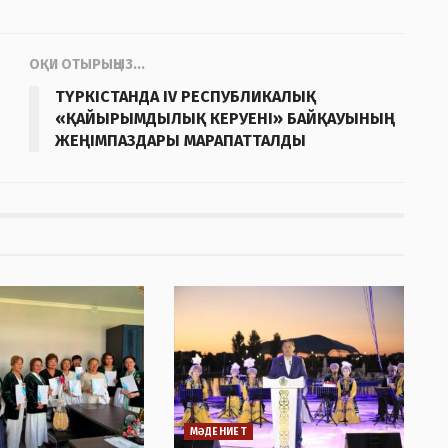
ОҚИ ОТЫРЫҢЫЗ...
ТҮРКІСТАНДА IV РЕСПУБЛИКАЛЫҚ
«ҚАЙЫРЫМДЫЛЫҚ КЕРУЕНІ» БАЙҚАУЫНЫҢ
ЖЕҢІМПАЗДАРЫ МАРАПАТТАЛДЫ
МӘДЕНИЕТ