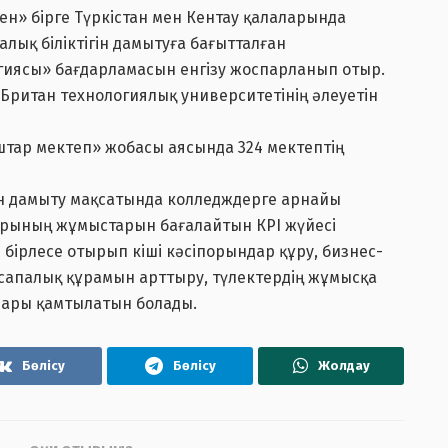
» бірге Түркістан мен Кентау қалаларында
калық біліктігін дамытуға бағытталған
иясы» бағдарламасын енгізу жоспарланып отыр.
Британ технологиялық университетінің әлеуетін
штар мектеп» жобасы аясында 324 мектептің
сын дамыту мақсатында колледждерге арнайы
рының жұмыстарын бағалайтын КРІ жүйесі
н бірлесе отырып кіші кәсіпорындар құру, бизнес-
 сапалық құрамын арттыру, түлектердің жұмысқа
лары қамтылатын болады.
Бөлісу
Бөлісу
Жолдау