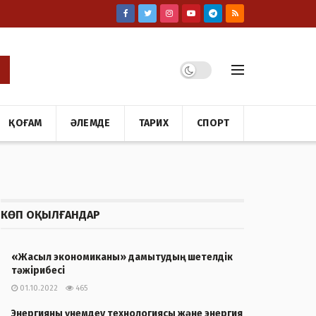
ҚОҒАМ
ӘЛЕМДЕ
ТАРИХ
СПОРТ
КӨП ОҚЫЛҒАНДАР
«Жасыл экономиканы» дамытудың шетелдік
тәжірибесі
01.10.2022
465
Энергияны үнемдеу технологиясы және энергия