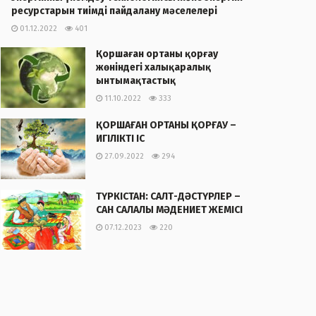
ресурстарын тиімді пайдалану мәселелері
01.12.2022
401
Қоршаған ортаны қорғау
жөніндегі халықаралық
ынтымақтастық
11.10.2022
333
ҚОРШАҒАН ОРТАНЫ ҚОРҒАУ –
ИГІЛІКТІ ІС
27.09.2022
294
ТҮРКІСТАН: САЛТ-ДӘСТҮРЛЕР –
САН САЛАЛЫ МӘДЕНИЕТ ЖЕМІСІ
07.12.2023
220