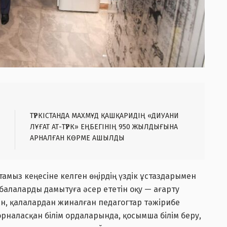
ТҮРКІСТАНДА МАХМҰД ҚАШҚАРИДІҢ «ДИУАНИ
ЛҰҒАТ АТ-ТҮРК» ЕҢБЕГІНІҢ 950 ЖЫЛДЫҒЫНА
АРНАЛҒАН КӨРМЕ АШЫЛДЫ
амыз кеңесіне келген өңірдің үздік ұстаздарымен
балаларды дамытуға әсер ететін оқу — ағарту
н, қалалардан жиналған педагогтар тәжірибе
рналасқан білім ордаларында, қосымша білім беру,