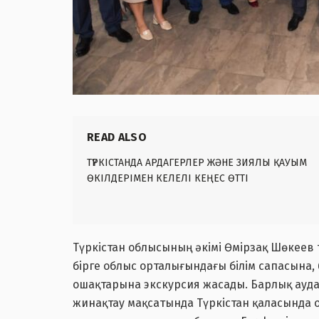
READ ALSO
ТҮРКІСТАНДА АРДАГЕРЛЕР ЖӘНЕ ЗИЯЛЫ ҚАУЫМ
ӨКІЛДЕРІМЕН КЕЛЕЛІ КЕҢЕС ӨТТІ
Түркістан облысының әкімі Өмірзақ Шөкеев т
бірге облыс орталығындағы білім сапасына, 
ошақтарына экскурсия жасады. Барлық ауда
жинақтау мақсатында Түркістан қаласында о