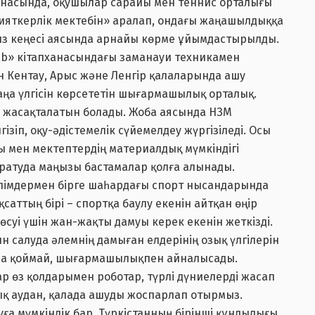
анасында, оқушылар сарайы мен теннис орталығы
ияткерлік мектебін» аралап, ондағы жаңашылдыққа
ыз кеңесі аясында арнайы көрме ұйымдастырылды.
ab» кітапханасындағы заманауи техникамен
н Кентау, Арыс және Ленгір қалаларында ашу
жаңа үлгісін көрсететін шығармашылық орталық.
ер жасақталатын болады. Жоба аясында НЗМ
гізіп, оқу-әдістемелік сүйемелдеу жүргізіледі. Осы
ы мен мектептердің материалдық мүмкіндігі
аратуда маңызы бастамалар қолға алынады.
алімдермен бірге шаһардағы спорт нысандарында
саттың бірі – спортқа баулу екенін айтқан өңір
 өсуі үшін жан-жақты дамуы керек екенін жеткізді.
ын салуда әлемнің дамыған елдерінің озық үлгілерін
қана қоймай, шығармашылықпен айналысады.
р өз қолдарымен роботар, түрлі дүниелерді жасап
 аудан, қалада ашуды жоспарлап отырмыз.
ға мүмкіндік бар. Түркістанның бірінші құндылығы