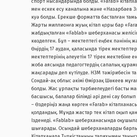
спорт нысандарында болды. «Farab» кітапх
мен ескек есу каналына және «Назарбаев З
куә болды. Ерекше форматта басталған там
Жарты миллионға жуық кітап қоры бар «Far
жабдықталған «Fablab» шеберханасы желісі
көзделген. Бұл – мектептегі еңбек пәнінің 
Өңірдің 17 аудан, қаласында тірек мектепт
мектептерінің әлеуетін 17 тірек мектебіне ен
жоба аясында педагогтердің сапалық құрам
жақсарады деп күтілуде. НЗМ тәжірибесін т
Сондай-ақ облыс әкімі Өмірзақ Шөкеев мұғ
болды. Жас ұрпақты тәрбиелеудегі басты мақ
басшысы, балалар білімді әрі дені сау болып
– Өздеріңіз жаңа көрген «Farab» кітапханас
қолдандық. Мұнда жастар тек кітап оқып 
Ізденеді. «Fablab» шеберханасында оқушыла
шығарады. Осындай шеберханаларды барлық
Кітапханада Түркістанның тарихымен танысу