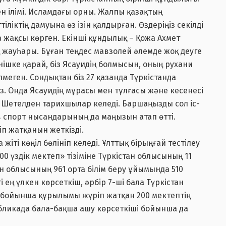
ен ілімі. Исламдағы орны. Жалпы қазақтың
ліктің дамуына өз ізін қалдырған. Өздеріңіз секілді
 жақсы көрген. Екінші құндылық – Қожа Ахмет
ің жауһары. Бұған теңдес мавзолей әлемде жоқ деуге
інішке қарай, біз Ясауидің болмысын, оның рухани
лмеген. Сондықтан біз 27 қазанда Түркістанда
. Онда Ясауидің мұрасы мен тұлғасы және кесенесі
 Шетелден тарихшылар келеді. Баршаңызды сол іс-
 спорт нысандарының да маңызын атап өтті.
іп жатқанын жеткізді.
жіті көңіл бөлініп келеді. Ұлттық бірыңғай тестілеу
0 үздік мектеп» тізіміне Түркістан облысының 11
тан облысының 961 орта білім беру ұйымында 510
і ең үлкен көрсеткіш, әрбір 7-ші бала Түркістан
н бойынша құрылымы жүріп жатқан 200 мектептің
убликада бала-бақша ашу көрсеткіші бойынша да