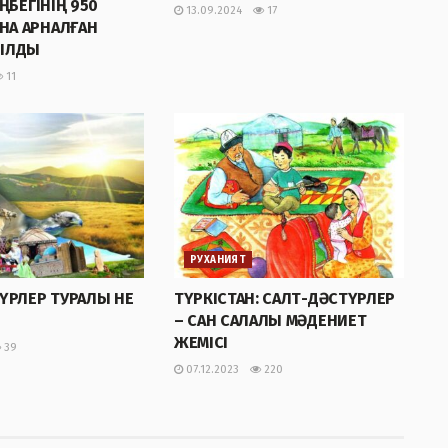
ҢБЕГІНІҢ 950
13.09.2024
17
А АРНАЛҒАН
ЫЛДЫ
11
РУХАНИЯТ
ҮРЛЕР ТУРАЛЫ НЕ
ТҮРКІСТАН: САЛТ-ДӘСТҮРЛЕР
– САН САЛАЛЫ МӘДЕНИЕТ
ЖЕМІСІ
39
07.12.2023
220