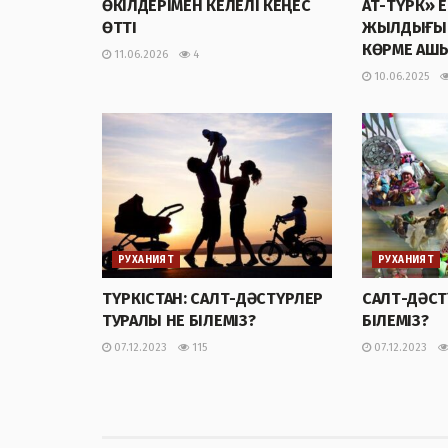
ӨКІЛДЕРІМЕН КЕЛЕЛІ КЕҢЕС
АТ-ТҮРК» Е
ӨТТІ
ЖЫЛДЫҒЫН
КӨРМЕ АШ
11.06.2026
4
10.06.2025
РУХАНИЯТ
РУХАНИЯТ
ТҮРКІСТАН: САЛТ-ДӘСТҮРЛЕР
САЛТ-ДӘСТ
ТУРАЛЫ НЕ БІЛЕМІЗ?
БІЛЕМІЗ?
07.12.2023
115
07.12.2023