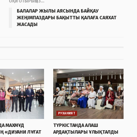
ОҚИ ОТЫРЫҢЫЗ...
БАЛАЛАР ЖЫЛЫ АЯСЫНДА БАЙҚАУ
ЖЕҢІМПАЗДАРЫ БАҚЫТТЫ ҚАЛАҒА САЯХАТ
ЖАСАДЫ
РУХАНИЯТ
ДА МАХМҰД
ТҮРКІСТАНДА АЛАШ
Ң «ДИУАНИ ЛҰҒАТ
АРДАҚТЫЛАРЫ ҰЛЫҚТАЛДЫ