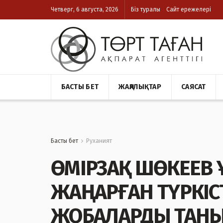
Четверг, 6 августа, 2026
Біз туралы
Сайт ережелері
БАСТЫ БЕТ
ЖАҢАЛЫҚТАР
САЯСАТ
Басты бет
Руханият
ӨМІРЗАҚ ШӨКЕЕВ 
ЖАҢАРҒАН ТҮРКІС
ЖОБАЛАРДЫ ТАН