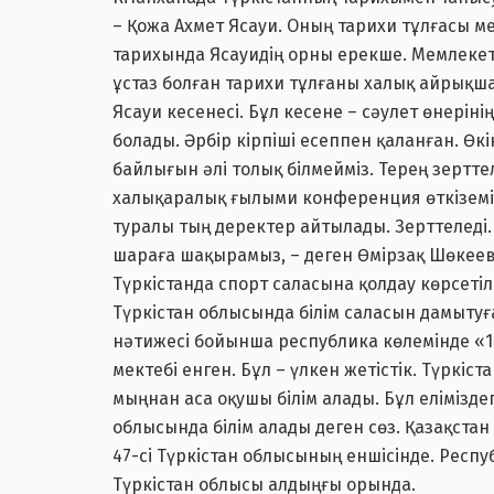
– Қожа Ахмет Ясауи. Оның тарихи тұлғасы м
тарихында Ясауидің орны ерекше. Мемлекетті
ұстаз болған тарихи тұлғаны халық айрықша
Ясауи кесенесі. Бұл кесене – сәулет өнерін
болады. Әрбір кірпіші есеппен қаланған. Өк
байлығын әлі толық білмейміз. Терең зертте
халықаралық ғылыми конференция өткіземіз
туралы тың деректер айтылады. Зерттеледі.
шараға шақырамыз, – деген Өмірзақ Шөкеев
Түркістанда спорт саласына қолдау көрсетіл
Түркістан облысында білім саласын дамытуға 
нәтижесі бойынша республика көлемінде «10
мектебі енген. Бұл – үлкен жетістік. Түркіс
мыңнан аса оқушы білім алады. Бұл еліміздег
облысында білім алады деген сөз. Қазақста
47-сі Түркістан облысының еншісінде. Респ
Түркістан облысы алдыңғы орында.