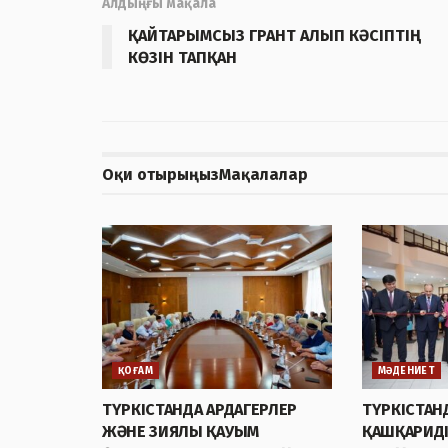
Алдыңғы мақала
ҚАЙТАРЫМСЫЗ ГРАНТ АЛЫП КӘСІПТІҢ
КӨЗІН ТАПҚАН
Оқи отырыңыз
Мақалалар
ҚОҒАМ
МӘДЕНИЕТ
ТҮРКІСТАНДА АРДАГЕРЛЕР
ТҮРКІСТАН
ЖӘНЕ ЗИЯЛЫ ҚАУЫМ
ҚАШҚАРИДІ