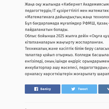
Жаңа оқу жылында «Кибернет Академиясымен
педагогтердің IT құзіреттілігі мен математи
«Математикаға дайындықтың жаңа технолог
Бұл бағдарламада мұғалімдер РФМШ, Қазақ-
пайдаланатын болады.
Облыс бойынша 2025 жылға дейін «Оқуға құ
кітапханаларын жаңғырту жоспарланған.
Техникалық және кәсіптік білім беру сала
талаптар қойып отырмыз. Колледж басшыла
енгізіледі, оның ішінде өндіріс орындарыме
инкубаторлар ашу мәселесі, педагогтардың
орналасу көрсеткіштерін жоғарылату шара
Бөлісу
Tweet