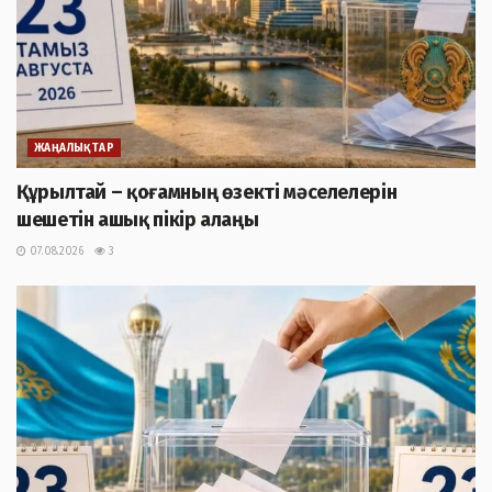
ЖАҢАЛЫҚТАР
Құрылтай – қоғамның өзекті мәселелерін
шешетін ашық пікір алаңы
07.08.2026
3