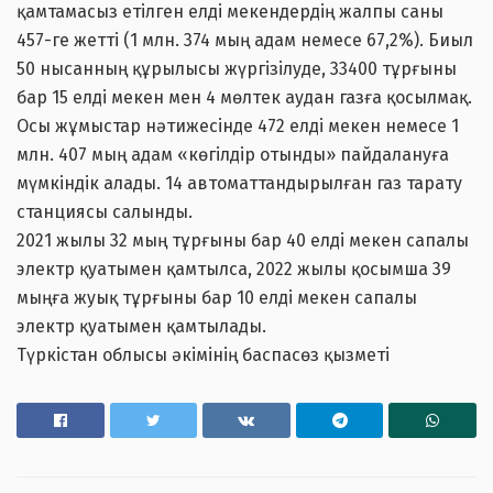
қамтамасыз етілген елді мекендердің жалпы саны
457-ге жетті (1 млн. 374 мың адам немесе 67,2%). Биыл
50 нысанның құрылысы жүргізілуде, 33400 тұрғыны
бар 15 елді мекен мен 4 мөлтек аудан газға қосылмақ.
Осы жұмыстар нәтижесінде 472 елді мекен немесе 1
млн. 407 мың адам «көгілдір отынды» пайдалануға
мүмкіндік алады. 14 автоматтандырылған газ тарату
станциясы салынды.
2021 жылы 32 мың тұрғыны бар 40 елді мекен сапалы
электр қуатымен қамтылса, 2022 жылы қосымша 39
мыңға жуық тұрғыны бар 10 елді мекен сапалы
электр қуатымен қамтылады.
Түркістан облысы әкімінің баспасөз қызметі