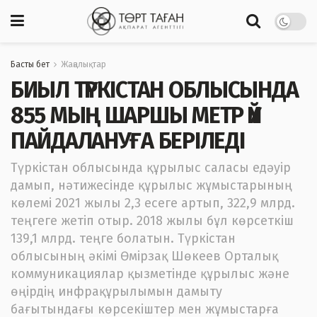
Басты бет
Жаңалықтар
БИЫЛ ТҮРКІСТАН ОБЛЫСЫНДА
855 МЫҢ ШАРШЫ МЕТР ҮЙ
ПАЙДАЛАНУҒА БЕРІЛЕДІ
Түркістан облысында құрылыс саласы едәуір
дамып, нәтижесінде құрылыс жұмыстарының
көлемі 2021 жылы 2,3 есеге артып, 322,9 млрд.
теңгеге жетіп отыр. 2018 жылы бұл көрсеткіш
139,1 млрд. теңге болатын. Түркістан
облысының әкімі Өмірзақ Шөкеев Орталық
коммуникациялар қызметінде құрылыс және
өңірдің инфрақұрылымын дамыту
бағытындағы көрсекіштер мен жұмыстарға