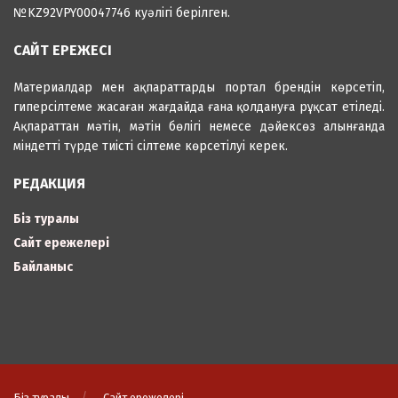
№KZ92VPY00047746 куәлігі берілген.
САЙТ ЕРЕЖЕСІ
Материалдар мен ақпараттарды портал брендін көрсетіп,
гиперсілтеме жасаған жағдайда ғана қолдануға рұқсат етіледі.
Ақпараттан мәтін, мәтін бөлігі немесе дәйексөз алынғанда
міндетті түрде тиісті сілтеме көрсетілуі керек.
РЕДАКЦИЯ
Біз туралы
Сайт ережелері
Байланыс
Біз туралы
Сайт ережелері