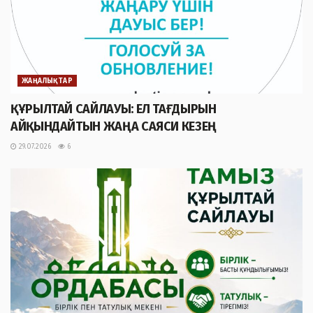
ЖАҢАЛЫҚТАР
ҚҰРЫЛТАЙ САЙЛАУЫ: ЕЛ ТАҒДЫРЫН
АЙҚЫНДАЙТЫН ЖАҢА САЯСИ КЕЗЕҢ
29.07.2026
6