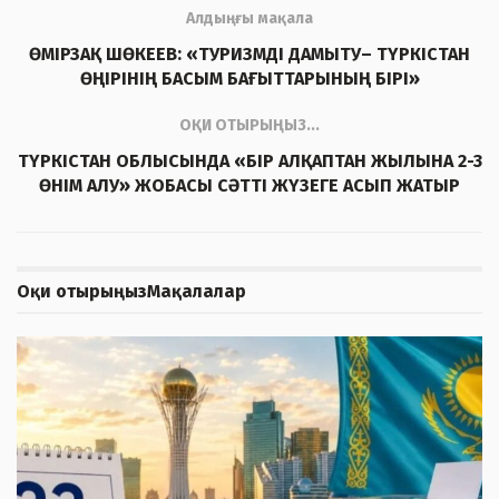
Алдыңғы мақала
ӨМІРЗАҚ ШӨКЕЕВ: «ТУРИЗМДІ ДАМЫТУ– ТҮРКІСТАН
ӨҢІРІНІҢ БАСЫМ БАҒЫТТАРЫНЫҢ БІРІ»
ОҚИ ОТЫРЫҢЫЗ...
ТҮРКІСТАН ОБЛЫСЫНДА «БІР АЛҚАПТАН ЖЫЛЫНА 2-3
ӨНІМ АЛУ» ЖОБАСЫ СӘТТІ ЖҮЗЕГЕ АСЫП ЖАТЫР
Оқи отырыңыз
Мақалалар