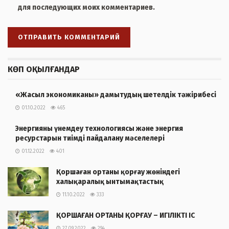
для последующих моих комментариев.
КӨП ОҚЫЛҒАНДАР
«Жасыл экономиканы» дамытудың шетелдік тәжірибесі
01.10.2022
465
Энергияны үнемдеу технологиясы және энергия
ресурстарын тиімді пайдалану мәселелері
01.12.2022
401
Қоршаған ортаны қорғау жөніндегі
халықаралық ынтымақтастық
11.10.2022
333
ҚОРШАҒАН ОРТАНЫ ҚОРҒАУ – ИГІЛІКТІ ІС
27.09.2022
294