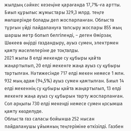
жылдың сәйкес кезеңіне қарағанда 17,7%-ға артты.
Биыл құрылыс жұмыстары 329,3 млрд. теңге
мөлшерінде болады деп жоспарланған. Облыста
тұрғын үйді пайдалануға тапсыру жоспары 855 мың
шаршы метр болып белгіленді, – деген Өмірзақ
Шөкеев өңірді газдандыру, ауыз сумен, электрмен
қамту мәселелеріне де тоқталды.
2021 жылы 8 елді мекенде су құбыры қайта
жаңартылып, 20 елді мекенге жаңа ауыз су құбыры
тартылған. Нәтижесінде 717 елді мекен немесе 1 млн.
932 мың адам (94,5%) ауыз сумен қамтылған. Биыл 14
елді мекеннің су құбыры қайта жаңартылып, 13 елді
мекенге жаңа ауыз су құбырын тарту жоспарланған.
Сол арқылы 730 елді мекенді немесе сумен қосымша
қамту көзделуде.
Облыста газ саласы бойынша 252 нысан
пайдаланушы ұйымның теңгеріміне өткізілді. Газбен