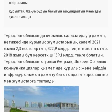
пікір алаңы
Құрылтай: Жаңғырудың бағытын айқындайтын маңызды
диалог алаңы
Түркістан облысында құрылыс саласы едәуір дамып,
нәтижесінде құрылыс жұмыстарының көлемі 2021
жылы 2,3 есеге артып, 322,9 млрд. теңгеге жетіп отыр.
2018 жылы бұл көрсеткіш 139,1 млрд. теңге болатын.
Түркістан облысының әкімі Өмірзақ Шөкеев Орталық
коммуникациялар қызметінде құрылыс және өңірдің
инфрақұрылымын дамыту бағытындағы көрсекіштер
мен жұмыстарға тоқталды.