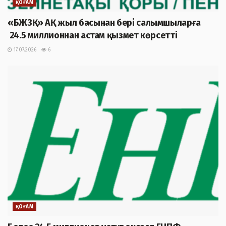
ҚОҒАМ
«БЖЗҚ» АҚ жыл басынан бері салымшыларға
24.5 миллионнан астам қызмет көрсетті
17.07.2026
6
ҚОҒАМ