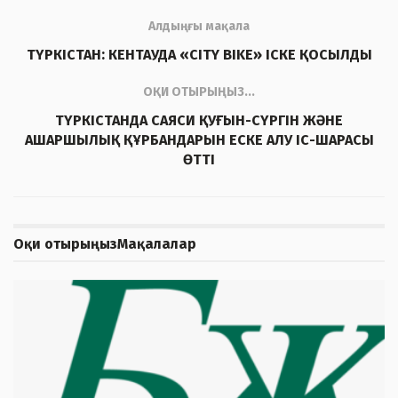
Алдыңғы мақала
ТҮРКІСТАН: КЕНТАУДА «CITY BIKE» ІСКЕ ҚОСЫЛДЫ
ОҚИ ОТЫРЫҢЫЗ...
ТҮРКІСТАНДА САЯСИ ҚУҒЫН-СҮРГІН ЖӘНЕ
АШАРШЫЛЫҚ ҚҰРБАНДАРЫН ЕСКЕ АЛУ ІС-ШАРАСЫ
ӨТТІ
Оқи отырыңыз
Мақалалар