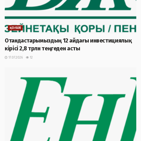
ҚОҒАМ
Отандастарымыздың 12 айдағы инвестициялық
кірісі 2,8 трлн теңгеден асты
17.07.2026
12