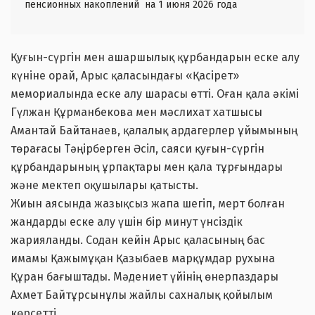
пенсионных накоплений на 1 июня 2026 года
Қуғын-сүргін мен ашаршылық құрбандарын еске алу
күніне орай, Арыс қаласындағы «Қасірет»
мемориалында еске алу шарасы өтті. Оған қала әкімі
Гүлжан Құрманбекова мен мәслихат хатшысы
Амантай Байтанаев, қалалық ардагерлер ұйымының
төрағасы Тәңірберген Әсіл, саяси қуғын-сүргін
құрбандарының ұрпақтары мен қала тұрғындары
және мектеп оқушылары қатысты.
Жиын аясында жазықсыз жапа шегіп, мерт болған
жандарды еске алу үшін бір минут үнсіздік
жарияланды. Содан кейін Арыс қаласының бас
имамы Қажымұқан Қазыбаев марқұмдар рухына
Құран бағыштады. Мәдениет үйінің өнерпаздары
Ахмет Байтұрсынұлы жайлы сахналық қойылым
көрсетті.