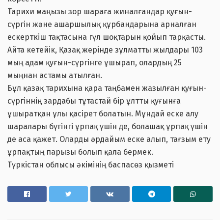
Тарихи маңызы зор шараға жиналғандар қуғын-
сүргін және ашаршылық құрбандарына арналған
ескерткіш тақтасына гүл шоқтарын қойып тарқасты.
Айта кетейік, Қазақ жерінде зұлматты жылдары 103
мың адам қуғын-сүргінге ұшырап, олардың 25
мыңнан астамы атылған.
Бұл қазақ тарихына қара таңбамен жазылған қуғын-
сүргіннің зардабы тұтастай бір ұлтты қуғынға
ұшыратқан ұлы қасірет болатын. Мұндай еске алу
шаралары бүгінгі ұрпақ үшін де, болашақ ұрпақ үшін
де аса қажет. Оларды әрдайым еске алып, тағзым ету
ұрпақтың парызы болып қала бермек.
Түркістан облысы әкімінің баспасөз қызметі