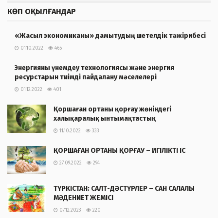
КӨП ОҚЫЛҒАНДАР
«Жасыл экономиканы» дамытудың шетелдік тәжірибесі
01.10.2022
465
Энергияны үнемдеу технологиясы және энергия
ресурстарын тиімді пайдалану мәселелері
01.12.2022
401
Қоршаған ортаны қорғау жөніндегі
халықаралық ынтымақтастық
11.10.2022
333
ҚОРШАҒАН ОРТАНЫ ҚОРҒАУ – ИГІЛІКТІ ІС
27.09.2022
294
ТҮРКІСТАН: САЛТ-ДӘСТҮРЛЕР – САН САЛАЛЫ
МӘДЕНИЕТ ЖЕМІСІ
07.12.2023
220