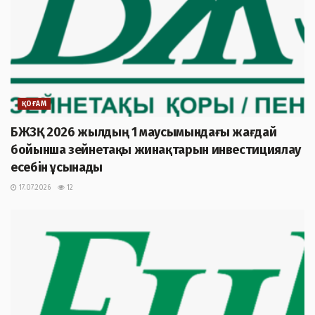
ҚОҒАМ
БЖЗҚ 2026 жылдың 1 маусымындағы жағдай
бойынша зейнетақы жинақтарын инвестициялау
есебін ұсынады
17.07.2026
12