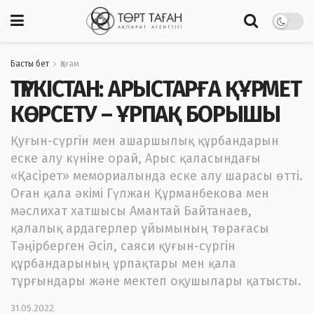
Басты бет
Қоғам
ТҮРКІСТАН: АРЫСТАРҒА ҚҰРМЕТ
КӨРСЕТУ – ҰРПАҚ БОРЫШЫ
Қуғын-сүргін мен ашаршылық құрбандарын
еске алу күніне орай, Арыс қаласындағы
«Қасірет» мемориалында еске алу шарасы өтті.
Оған қала әкімі Гүлжан Құрманбекова мен
мәслихат хатшысы Амантай Байтанаев,
қалалық ардагерлер ұйымының төрағасы
Тәңірберген Әсіл, саяси қуғын-сүргін
құрбандарының ұрпақтары мен қала
тұрғындары және мектеп оқушылары қатысты.
31.05.2022