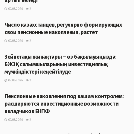
артып келеді
07.08.2026
2
ЖАҢАЛЫҚТАР
Число казахстанцев, регулярно формирующих
свои пенсионные накопления, растет
07.08.2026
2
ЖАҢАЛЫҚТАР
Зейнетақы жинақтары – өз бақылауыңызда:
БЖЗҚ салымшыларының инвестициялық
мүмкіндіктері кеңейтілуде
07.08.2026
2
ЖАҢАЛЫҚТАР
Пенсионные накопления под вашим контролем:
расширяются инвестиционные возможности
вкладчиков ЕНПФ
07.08.2026
2
ЖАҢАЛЫҚТАР