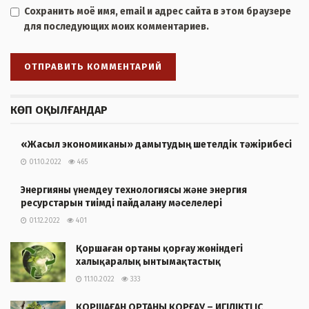
Сохранить моё имя, email и адрес сайта в этом браузере
для последующих моих комментариев.
КӨП ОҚЫЛҒАНДАР
«Жасыл экономиканы» дамытудың шетелдік тәжірибесі
01.10.2022
465
Энергияны үнемдеу технологиясы және энергия
ресурстарын тиімді пайдалану мәселелері
01.12.2022
401
Қоршаған ортаны қорғау жөніндегі
халықаралық ынтымақтастық
11.10.2022
333
ҚОРШАҒАН ОРТАНЫ ҚОРҒАУ – ИГІЛІКТІ ІС