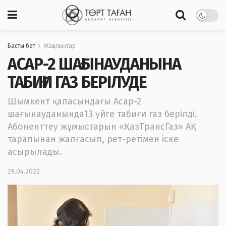
Басты бет
Жаңалықтар
АСАР-2 ШАҒЫНАУДАНЫНА
ТАБИҒИ ГАЗ БЕРІЛУДЕ
Шымкент қаласындағы Асар-2
шағынауданында13 үйге табиғи газ берілді.
Абоненттеу жұмыстарын «ҚазТрансГаз» АҚ
тарапынан жалғасып, рет-ретімен іске
асырылады.
29.04.2022