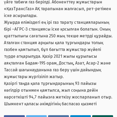
үйге табиғи газ берілді. Абоненттеу жұмыстарын
«ҚазТрансГаз» АҚ тарапынан жалғасып, рет-ретімен
іске асырылады.
Жуырда еліміздегі ең ірі газ тарату станцияларының
бірі –АГРС-3 станциясы іске қосылған болатын. Оның
қуаттылығы сағатына 250 мың текше метрді құрайды.
Аталған станция арқылы қала тұрғындары толық
газбен қамтылып, бұл бағытта жұмыстар жүйелі
түрде атқарылуда. Қазір 2021 жылы құрылысы
аяқталған Бадам-195 орам, Достық, Азат, Асар-2 және
Тассай шағынауданына газ беру үшін дайындық
жұмыстары жүргізіліп жатыр.
Қазіргі таңда қала тұрғындарының 93 пайызы
көгілдір отынмен қамтылса, жыл соңына дейін
көрсеткішті 94,7 пайызға жеткізу жоспарланып отыр.
Шымкент қаласы әкімдігінің баспасөз қызметі