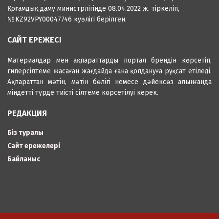
Қоғамдық даму министрлігінде 08.04.2022 ж. тіркеліп,
№KZ92VPY00047746 куәлігі берілген.
САЙТ ЕРЕЖЕСІ
Материалдар мен ақпараттарды портал брендін көрсетіп,
гиперсілтеме жасаған жағдайда ғана қолдануға рұқсат етіледі.
Ақпараттан мәтін, мәтін бөлігі немесе дәйексөз алынғанда
міндетті түрде тиісті сілтеме көрсетілуі керек.
РЕДАКЦИЯ
Біз туралы
Сайт ережелері
Байланыс