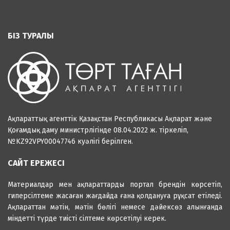
БІЗ ТУРАЛЫ
Ақпараттық агенттік Қазақстан Республикасы Ақпарат және
Қоғамдық даму министрлігінде 08.04.2022 ж. тіркеліп,
№KZ92VPY00047746 куәлігі берілген.
САЙТ ЕРЕЖЕСІ
Материалдар мен ақпараттарды портал брендін көрсетіп,
гиперсілтеме жасаған жағдайда ғана қолдануға рұқсат етіледі.
Ақпараттан мәтін, мәтін бөлігі немесе дәйексөз алынғанда
міндетті түрде тиісті сілтеме көрсетілуі керек.