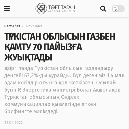
Басты бет
Экономика
ТҮРКІСТАН ОБЛЫСЫН ГАЗБЕН
ҚАМТУ 70 ПАЙЫЗҒА
ЖУЫҚТАДЫ
Қазіргі таңда Түркістан облысын газдандыру
деңгейі 67,2%-ды құрайды. Бұл дегеніміз 1,4 млн
адам көгілдір отынға қол жеткізген. Осылай
бүгін ҚР Энергетика министрі Болат Ақшолақов
Түркістан облысының Өңірлік
коммуникациялар қызметінде өткен
брифингте мәлімдеді.
22.04.2022