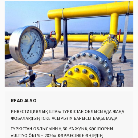
READ ALSO
ИНВЕСТИЦИЯЛЫҚ ШТАБ: ТҮРКІСТАН ОБЛЫСЫНДА ЖАҢА
ЖОБАЛАРДЫҢ ІСКЕ АСЫРЫЛУ БАРЫСЫ БАҚЫЛАУДА
ТҮРКІСТАН ОБЛЫСЫНЫҢ 30-ҒА ЖУЫҚ КӘСІПОРНЫ
«ULTTYQ ÓNIM – 2026» КӨРМЕСІНДЕ ӨҢІРДІҢ