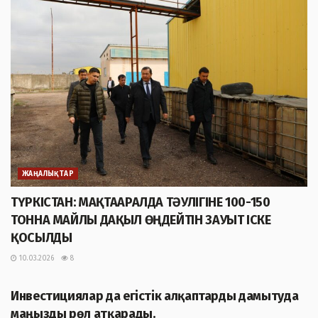
ЖАҢАЛЫҚТАР
ТҮРКІСТАН: МАҚТААРАЛДА ТӘУЛІГІНЕ 100-150
ТОННА МАЙЛЫ ДАҚЫЛ ӨҢДЕЙТІН ЗАУЫТ ІСКЕ
ҚОСЫЛДЫ
10.03.2026
8
ЖАҢАЛЫҚТАР
Инвестициялар да егістік алқаптарды дамытуда
маңызды рөл атқарады.