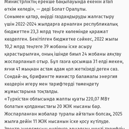
Министрліктің ерекше бақылауында екенін атап
өткім келеді», — деді Болат Оралұлы.
Сонымен қатар, өңірді газдандыруды жалғастыру
үшін 2022-2024 жылдарға арналған республикалық
бюджеттен 23,3 млрд теңге көлемінде қаражат
көзделген. Бекітілген бюджетке сәйкес, 2022 жылы
10,2 млрд теңгеге 39 жобаны іске асыру
қарастырылған, оның ішінде биыл 24 жобаны аяқтау
жоспарланып отыр. Бұл газға қосымша 31 елді мекен,
яғни 41 мыңнан астам адам қол жеткізеді деген сөз.
Сондай-ақ, брифингте министр баламалы энергия
көздерін игеру мен тарифтерді төмендету
жұмыстарына тоқталды.
«Түркістан облысында жалпы қуаты 220,07 МВт
болатын қолданыстағы 20 ЖЭК нысаны бар.
Жоспарланған жобалар туралы айтатын болсақ, 2025
жылға дейін 11 ЖЭК нысанын іске қосу күтілуде.
Электр энергиясын өндіруге арналған шекті тарифтің