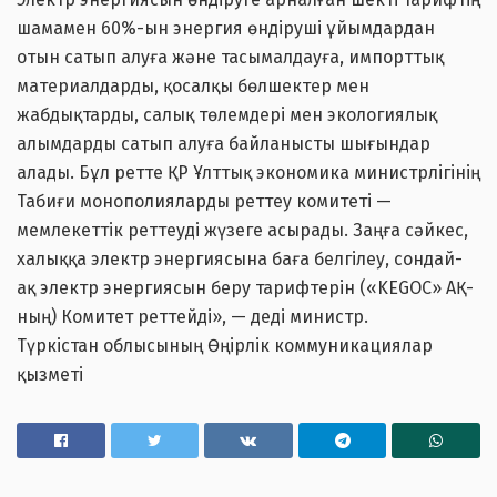
шамамен 60%-ын энергия өндіруші ұйымдардан
отын сатып алуға және тасымалдауға, импорттық
материалдарды, қосалқы бөлшектер мен
жабдықтарды, салық төлемдері мен экологиялық
алымдарды сатып алуға байланысты шығындар
алады. Бұл ретте ҚР Ұлттық экономика министрлігінің
Табиғи монополияларды реттеу комитеті —
мемлекеттік реттеуді жүзеге асырады. Заңға сәйкес,
халыққа электр энергиясына баға белгілеу, сондай-
ақ электр энергиясын беру тарифтерін («KEGOС» АҚ-
ның) Комитет реттейді», — деді министр.
Түркістан облысының Өңірлік коммуникациялар
қызметі