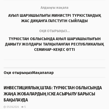
Алдыңғы мақала
АУЫЛ ШАРУАШЫЛЫҒЫ МИНИСТРІ ТҮРКІСТАНДЫҚ
ЖАС ДИҚАНҒА ГАЛСТУГІН СЫЙЛАДЫ
ОҚИ ОТЫРЫҢЫЗ...
ТҮРКІСТАН ОБЛЫСЫНДА АУЫЛ ШАРУАШЫЛЫҒЫН
ДАМЫТУ ЖОЛДАРЫ ТАЛҚЫЛАНҒАН РЕСПУБЛИКАЛЫҚ
СЕМИНАР-КЕҢЕС ӨТТІ
Оқи отырыңыз
Мақалалар
ЖАҢАЛЫҚТАР
ИНВЕСТИЦИЯЛЫҚ ШТАБ: ТҮРКІСТАН ОБЛЫСЫНДА
ЖАҢА ЖОБАЛАРДЫҢ ІСКЕ АСЫРЫЛУ БАРЫСЫ
БАҚЫЛАУДА
05.06.2026
5