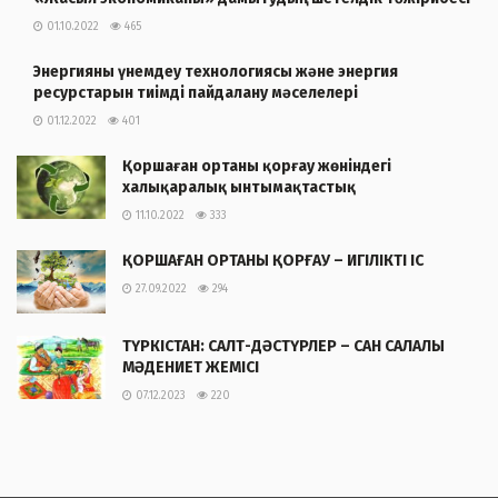
01.10.2022
465
Энергияны үнемдеу технологиясы және энергия
ресурстарын тиімді пайдалану мәселелері
01.12.2022
401
Қоршаған ортаны қорғау жөніндегі
халықаралық ынтымақтастық
11.10.2022
333
ҚОРШАҒАН ОРТАНЫ ҚОРҒАУ – ИГІЛІКТІ ІС
27.09.2022
294
ТҮРКІСТАН: САЛТ-ДӘСТҮРЛЕР – САН САЛАЛЫ
МӘДЕНИЕТ ЖЕМІСІ
07.12.2023
220