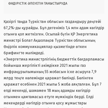
ӨНДІРІСТІК ӘЛЕУЕТІН ТАНЫСТЫРУДА
Қазіргі таңда Түркістан облысын газдандыру деңгейі
67,2%-ды құрайды. Бұл дегеніміз 1,4 млн адам көгілдір
отынға қол жеткізген. Осылай бүгін ҚР Энергетика
министрі Болат Ақшолақов Түркістан облысының
Өңірлік коммуникациялар қызметінде өткен
брифингте мәлімдеді.
«Энергетика министрлігінің бюджеттік бағдарламасы
бойынша жергілікті әкімдікке 2021 жылы газ
инфрақұрылымының 55 жобасын іске асыруға 7,9
млрд теңге көлемінде қаражат бөлінді. Бөлінген
қаражат есебінен 2021 жылы 5 жоба аяқталған. Бұл 7
елді мекенді, шамамен 18 мың адамды көгілдір
отынмен қамтамасыз етуге мүмкіндік берді. Елді
мекендерді көгілдір отынға қосу жұмыстары