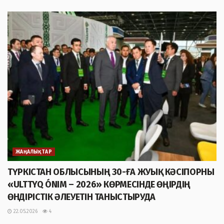
ЖАҢАЛЫҚТАР
ТҮРКІСТАН ОБЛЫСЫНЫҢ 30-ҒА ЖУЫҚ КӘСІПОРНЫ
«ULTTYQ ÓNIM – 2026» КӨРМЕСІНДЕ ӨҢІРДІҢ
ӨНДІРІСТІК ӘЛЕУЕТІН ТАНЫСТЫРУДА
22.05.2026
4