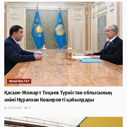
ЖАҢАЛЫҚТАР
Қасым-Жомарт Тоқаев Түркістан облысының
әкімі Нұралхан Көшеровті қабылдады
10.03.2026
13