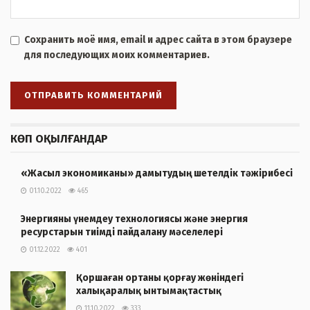
Сохранить моё имя, email и адрес сайта в этом браузере
для последующих моих комментариев.
КӨП ОҚЫЛҒАНДАР
«Жасыл экономиканы» дамытудың шетелдік тәжірибесі
01.10.2022
465
Энергияны үнемдеу технологиясы және энергия
ресурстарын тиімді пайдалану мәселелері
01.12.2022
401
Қоршаған ортаны қорғау жөніндегі
халықаралық ынтымақтастық
11.10.2022
333