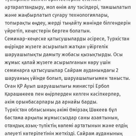
әртараптандыру, мол өнім алу тәсілдері, тамшылатып
және жаңбырлатып суғару технологиялары,
топырақты өңдеу, жерді тыңайту жөнінде білгендерін
үйретіп, кеңестерін берген болатын.
Семинар-кеңеске қатысушыларды әсіресе, Түркістан
өңірінде жүзеге асырылып жатқан үйіргелік
шаруашылықты дамыту жобасы қызықтырды. Осы
жұмыс қалай жүзеге асырылғанын көру үшін
семинарға қатысушылар Сайрам ауданындағы 2
шаруаның үйінде болып, шаруашылығымен танысты.
Оған ҚР Ауыл шаруашылығы министрі Ербол
Қарашөкеев пен өңірлерден келген кәсіпкерлер,
әкім орынбасарлары да арнайы барды.
Түркістан облысының әкімі Өмірзақ Шөкеев бұл
бастама арқылы жұмыссыздар саны азаятынын,
отандық азық-түліктің көлемі артатынын және елдің
әлеуеті көтерілетінін жеткізді. Сайрам ауданының