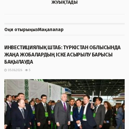
ЖУЫҚТАДЫ
Оқи отырыңыз
Мақалалар
ЖАҢАЛЫҚТАР
ИНВЕСТИЦИЯЛЫҚ ШТАБ: ТҮРКІСТАН ОБЛЫСЫНДА
ЖАҢА ЖОБАЛАРДЫҢ ІСКЕ АСЫРЫЛУ БАРЫСЫ
БАҚЫЛАУДА
05.06.2026
5