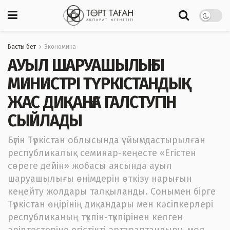
Басты бет
Экономика
АУЫЛ ШАРУАШЫЛЫҒЫ
МИНИСТРІ ТҮРКІСТАНДЫҚ
ЖАС ДИҚАНҒА ГАЛСТУГІН
СЫЙЛАДЫ
Бүгін Түркістан облысында ұйымдастырылған
республикалық семинар-кеңесте «Егістен
сөреге дейін» жобасы аясында ауыл
шаруашылығы өнімдерін өткізу нарығын
кеңейту жолдары талқыланды. Сонымен бірге
Түркістан өңірінің диқандары мен кәсіпкерлері
республиканың түкпін-түкпірінен келген
әріптестеріне егістікті әртараптандыру, мол