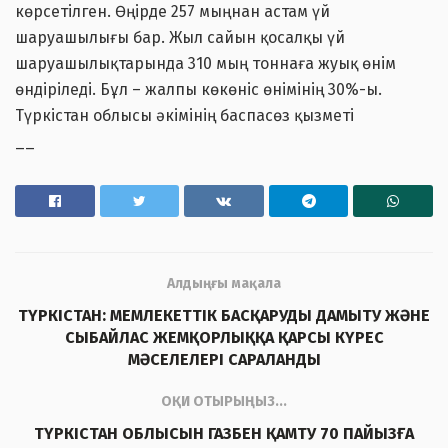
көрсетілген. Өңірде 257 мыңнан астам үй
шаруашылығы бар. Жыл сайын қосалқы үй
шаруашылықтарында 310 мың тоннаға жуық өнім
өндіріледі. Бұл – жалпы көкөніс өнімінің 30%-ы.
Түркістан облысы әкімінің баспасөз қызметі
__
Алдыңғы мақала
ТҮРКІСТАН: МЕМЛЕКЕТТІК БАСҚАРУДЫ ДАМЫТУ ЖӘНЕ
СЫБАЙЛАС ЖЕМҚОРЛЫҚҚА ҚАРСЫ КҮРЕС
МӘСЕЛЕЛЕРІ САРАЛАНДЫ
ОҚИ ОТЫРЫҢЫЗ...
ТҮРКІСТАН ОБЛЫСЫН ГАЗБЕН ҚАМТУ 70 ПАЙЫЗҒА