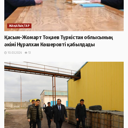
ЖАҢАЛЫҚТАР
Қасым-Жомарт Тоқаев Түркістан облысының
әкімі Нұралхан Көшеровті қабылдады
10.03.2026
13