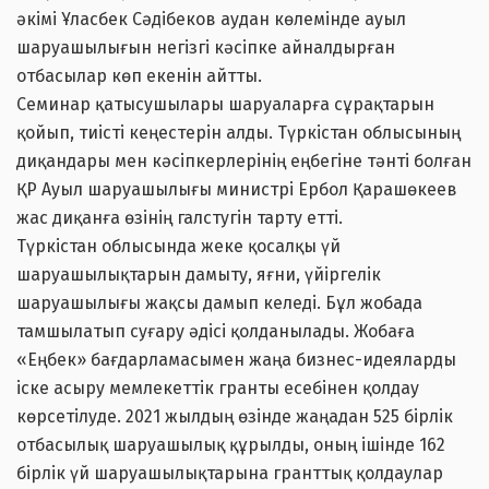
әкімі Ұласбек Сәдібеков аудан көлемінде ауыл
шаруашылығын негізгі кәсіпке айналдырған
отбасылар көп екенін айтты.
Семинар қатысушылары шаруаларға сұрақтарын
қойып, тиісті кеңестерін алды. Түркістан облысының
диқандары мен кәсіпкерлерінің еңбегіне тәнті болған
ҚР Ауыл шаруашылығы министрі Ербол Қарашөкеев
жас диқанға өзінің галстугін тарту етті.
Түркістан облысында жеке қосалқы үй
шаруашылықтарын дамыту, яғни, үйіргелік
шаруашылығы жақсы дамып келеді. Бұл жобада
тамшылатып суғару әдісі қолданылады. Жобаға
«Еңбек» бағдарламасымен жаңа бизнес-идеяларды
іске асыру мемлекеттік гранты есебінен қолдау
көрсетілуде. 2021 жылдың өзінде жаңадан 525 бірлік
отбасылық шаруашылық құрылды, оның ішінде 162
бірлік үй шаруашылықтарына гранттық қолдаулар