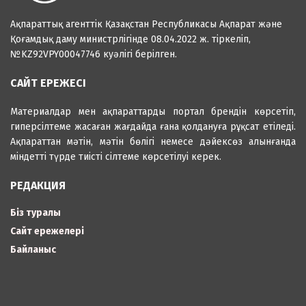
Ақпараттық агенттік Қазақстан Республикасы Ақпарат және
Қоғамдық даму министрлігінде 08.04.2022 ж. тіркеліп,
№KZ92VPY00047746 куәлігі берілген.
САЙТ ЕРЕЖЕСІ
Материалдар мен ақпараттарды портал брендін көрсетіп,
гиперсілтеме жасаған жағдайда ғана қолдануға рұқсат етіледі.
Ақпараттан мәтін, мәтін бөлігі немесе дәйексөз алынғанда
міндетті түрде тиісті сілтеме көрсетілуі керек.
РЕДАКЦИЯ
Біз туралы
Сайт ережелері
Байланыс