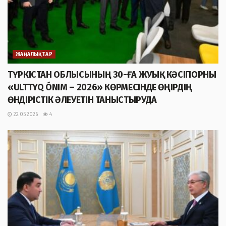
ЖАҢАЛЫҚТАР
ТҮРКІСТАН ОБЛЫСЫНЫҢ 30-ҒА ЖУЫҚ КӘСІПОРНЫ
«ULTTYQ ÓNIM – 2026» КӨРМЕСІНДЕ ӨҢІРДІҢ
ӨНДІРІСТІК ӘЛЕУЕТІН ТАНЫСТЫРУДА
22.05.2026
4