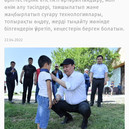
өнім алу тәсілдері, тамшылатып және
жаңбырлатып суғару технологиялары,
топырақты өңдеу, жерді тыңайту жөнінде
білгендерін үйретіп, кеңестерін берген болатын.
22.04.2022