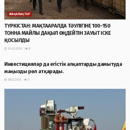
ЖАҢАЛЫҚТАР
ТҮРКІСТАН: МАҚТААРАЛДА ТӘУЛІГІНЕ 100-150
ТОННА МАЙЛЫ ДАҚЫЛ ӨҢДЕЙТІН ЗАУЫТ ІСКЕ
ҚОСЫЛДЫ
10.03.2026
8
ЖАҢАЛЫҚТАР
Инвестициялар да егістік алқаптарды дамытуда
маңызды рөл атқарады.
08.12.2025
5