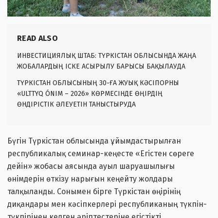
READ ALSO
ИНВЕСТИЦИЯЛЫҚ ШТАБ: ТҮРКІСТАН ОБЛЫСЫНДА ЖАҢА
ЖОБАЛАРДЫҢ ІСКЕ АСЫРЫЛУ БАРЫСЫ БАҚЫЛАУДА
ТҮРКІСТАН ОБЛЫСЫНЫҢ 30-ҒА ЖУЫҚ КӘСІПОРНЫ
«ULTTYQ ÓNIM – 2026» КӨРМЕСІНДЕ ӨҢІРДІҢ
ӨНДІРІСТІК ӘЛЕУЕТІН ТАНЫСТЫРУДА
Бүгін Түркістан облысында ұйымдастырылған
республикалық семинар-кеңесте «Егістен сөреге
дейін» жобасы аясында ауыл шаруашылығы
өнімдерін өткізу нарығын кеңейту жолдары
талқыланды. Сонымен бірге Түркістан өңірінің
диқандары мен кәсіпкерлері республиканың түкпін-
түкпірінен келген әріптестеріне егістікті