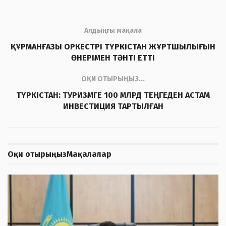
Алдыңғы мақала
ҚҰРМАНҒАЗЫ ОРКЕСТРІ ТҮРКІСТАН ЖҰРТШЫЛЫҒЫН
ӨНЕРІМЕН ТӘНТІ ЕТТІ
ОҚИ ОТЫРЫҢЫЗ...
ТҮРКІСТАН: ТУРИЗМГЕ 100 МЛРД ТЕҢГЕДЕН АСТАМ
ИНВЕСТИЦИЯ ТАРТЫЛҒАН
Оқи отырыңыз
Мақалалар