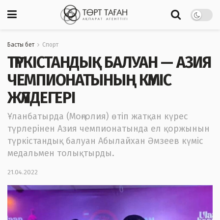
Басты бет
Спорт
ТҮРКІСТАНДЫҚ БАЛУАН — АЗИЯ
ЧЕМПИОНАТЫНЫҢ КҮМІС
ЖҮЛДЕГЕРІ
Ұланбатырда (Моңғолия) өтіп жатқан күрес
түрлерінен Азия чемпионатында ел қоржынын
түркістандық балуан Абылайхан Әмзеев күміс
медальмен толықтырды.
21.04.2022