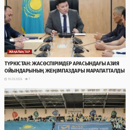
ЖАҢАЛЫҚТАР
ТҮРКІСТАН: ЖАСӨСПІРІМДЕР АРАСЫНДАҒЫ АЗИЯ
ОЙЫНДАРЫНЫҢ ЖЕҢІМПАЗДАРЫ МАРАПАТТАЛДЫ
10.03.2026
7