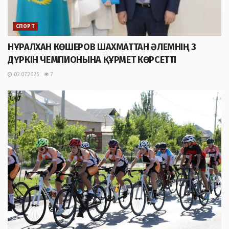
СПОРТ
НҰРАЛХАН КӨШЕРОВ ШАХМАТТАН ӘЛЕМНІҢ 3
ДҮРКІН ЧЕМПИОНЫНА ҚҰРМЕТ КӨРСЕТТІ
02.07.2025
7