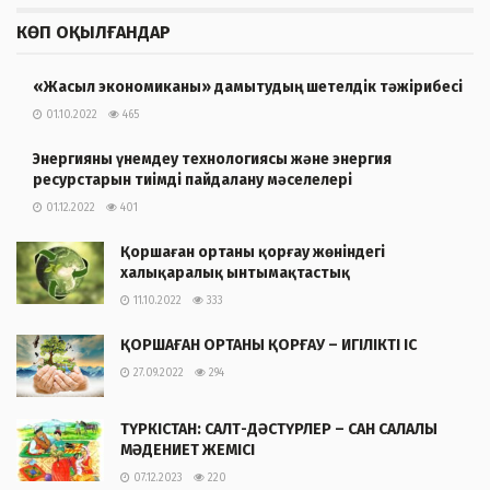
КӨП ОҚЫЛҒАНДАР
«Жасыл экономиканы» дамытудың шетелдік тәжірибесі
01.10.2022
465
Энергияны үнемдеу технологиясы және энергия
ресурстарын тиімді пайдалану мәселелері
01.12.2022
401
Қоршаған ортаны қорғау жөніндегі
халықаралық ынтымақтастық
11.10.2022
333
ҚОРШАҒАН ОРТАНЫ ҚОРҒАУ – ИГІЛІКТІ ІС
27.09.2022
294
ТҮРКІСТАН: САЛТ-ДӘСТҮРЛЕР – САН САЛАЛЫ
МӘДЕНИЕТ ЖЕМІСІ
07.12.2023
220