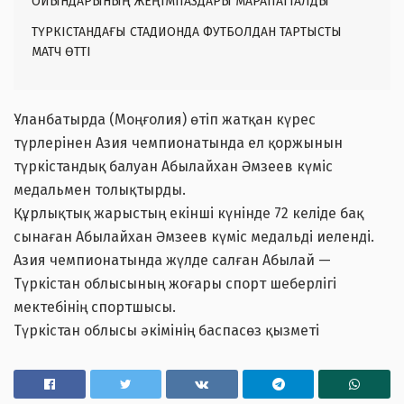
ОЙЫНДАРЫНЫҢ ЖЕҢІМПАЗДАРЫ МАРАПАТТАЛДЫ
ТҮРКІСТАНДАҒЫ СТАДИОНДА ФУТБОЛДАН ТАРТЫСТЫ
МАТЧ ӨТТІ
Ұланбатырда (Моңғолия) өтіп жатқан күрес
түрлерінен Азия чемпионатында ел қоржынын
түркістандық балуан Абылайхан Әмзеев күміс
медальмен толықтырды.
Құрлықтық жарыстың екінші күнінде 72 келіде бақ
сынаған Абылайхан Әмзеев күміс медальді иеленді.
Азия чемпионатында жүлде салған Абылай —
Түркістан облысының жоғары спорт шеберлігі
мектебінің спортшысы.
Түркістан облысы әкімінің баспасөз қызметі