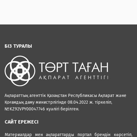
БІЗ ТУРАЛЫ
Ақпараттық агенттік Қазақстан Республикасы Ақпарат және
Қоғамдық даму министрлігінде 08.04.2022 ж. тіркеліп,
№KZ92VPY00047746 куәлігі берілген.
САЙТ ЕРЕЖЕСІ
Материалдар мен ақпараттарды портал брендін көрсетіп,