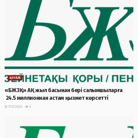
ҚОҒАМ
«БЖЗҚ» АҚ жыл басынан бері салымшыларға
24.5 миллионнан астам қызмет көрсетті
17.07.2026
6