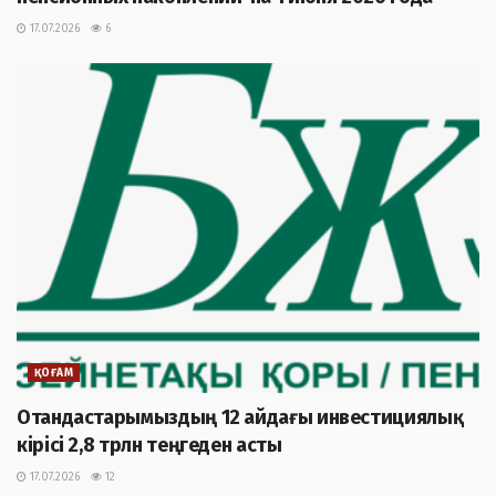
17.07.2026
6
ҚОҒАМ
Отандастарымыздың 12 айдағы инвестициялық
кірісі 2,8 трлн теңгеден асты
17.07.2026
12