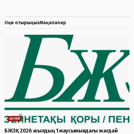
Оқи отырыңыз
Мақалалар
ҚОҒАМ
БЖЗҚ 2026 жылдың 1 маусымындағы жағдай