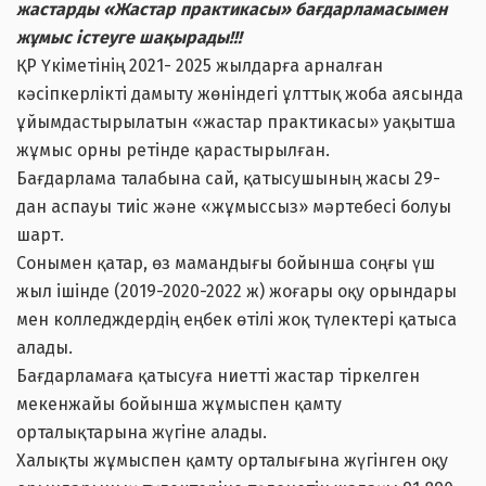
жастарды «Жастар практикасы» бағдарламасымен
жұмыс істеуге шақырады!!!
ҚР Үкіметінің 2021- 2025 жылдарға арналған
кәсіпкерлікті дамыту жөніндегі ұлттық жоба аясында
ұйымдастырылатын «жастар практикасы» уақытша
жұмыс орны ретінде қарастырылған.
Бағдарлама талабына сай, қатысушының жасы 29-
дан аспауы тиіс және «жұмыссыз» мәртебесі болуы
шарт.
Сонымен қатар, өз мамандығы бойынша соңғы үш
жыл ішінде (2019-2020-2022 ж) жоғары оқу орындары
мен колледждердің еңбек өтілі жоқ түлектері қатыса
алады.
Бағдарламаға қатысуға ниетті жастар тіркелген
мекенжайы бойынша жұмыспен қамту
орталықтарына жүгіне алады.
Халықты жұмыспен қамту орталығына жүгінген оқу