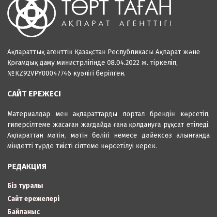
Ақпараттық агенттік Қазақстан Республикасы Ақпарат және
Қоғамдық даму министрлігінде 08.04.2022 ж. тіркеліп,
№KZ92VPY00047746 куәлігі берілген.
САЙТ ЕРЕЖЕСІ
Материалдар мен ақпараттарды портал брендін көрсетіп,
гиперсілтеме жасаған жағдайда ғана қолдануға рұқсат етіледі.
Ақпараттан мәтін, мәтін бөлігі немесе дәйексөз алынғанда
міндетті түрде тиісті сілтеме көрсетілуі керек.
РЕДАКЦИЯ
Біз туралы
Сайт ережелері
Байланыс