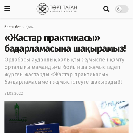
Басты бет
Қоғам
«Жастар практикасы»
бағдарламасына шақырамыз!
Ордабасы аудандық халықты жұмыспен қамту
орталығы мамандығы бойынша жұмыс іздеп
жүрген жастарды «Жастар практикасы»
бағдарламасымен жұмыс істеуге шақырады!!!
31.03.2022