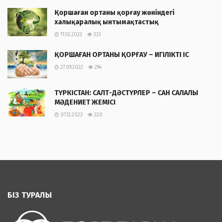
Қоршаған ортаны қорғау жөніндегі
халықаралық ынтымақтастық
11.10.2022
333
ҚОРШАҒАН ОРТАНЫ ҚОРҒАУ – ИГІЛІКТІ ІС
27.09.2022
294
ТҮРКІСТАН: САЛТ-ДӘСТҮРЛЕР – САН САЛАЛЫ
МӘДЕНИЕТ ЖЕМІСІ
07.12.2023
220
БІЗ ТУРАЛЫ