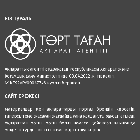
БІЗ ТУРАЛЫ
Ақпараттық агенттік Қазақстан Республикасы Ақпарат және
Қоғамдық даму министрлігінде 08.04.2022 ж. тіркеліп,
№KZ92VPY00047746 куәлігі берілген.
САЙТ ЕРЕЖЕСІ
Материалдар мен ақпараттарды портал брендін көрсетіп,
гиперсілтеме жасаған жағдайда ғана қолдануға рұқсат етіледі.
Ақпараттан мәтін, мәтін бөлігі немесе дәйексөз алынғанда
міндетті түрде тиісті сілтеме көрсетілуі керек.