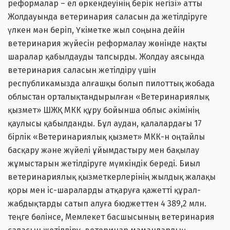
реформалар – ел өркендеуінің берік негізі» атты
Жолдауында ветеринария саласын да жетілдіруге
үлкен мән беріп, Үкіметке жыл соңына дейін
ветеринария жүйесін реформалау жөнінде нақты
шаралар қабылдауды тапсырды. Жолдау аясында
ветеринария саласын жетілдіру үшін
республикамызда алғашқы болып пилоттық жобада
облыстан орталықтандырылған «Ветеринариялық
қызмет» ШЖҚ МКК құру бойынша облыс әкімінің
қаулысы қабылданды. Бұл аудан, қалалардағы 17
бірлік «Ветеринариялық қызмет» МКК-н оңтайлы
басқару және жүйелі ұйымдастыру мен бақылау
жұмыстарын жетілдіруге мүмкіндік береді. Биыл
ветеринариялық қызметкерлерінің жылдық жалақы
қоры мен іс-шараларды атқаруға қажетті құрал-
жабдықтарды сатып алуға бюджеттен 4 389,2 млн.
теңге бөлінсе, Мемлекет басшысының ветеринария