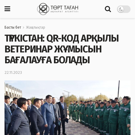
Басты бет
Жаңалықтар
ТҮРКІСТАН: QR-КОД АРҚЫЛЫ
ВЕТЕРИНАР ЖҰМЫСЫН
БАҒАЛАУҒА БОЛАДЫ
22.11.2023