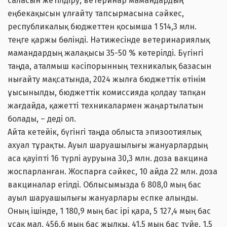
саласын жетілдіру, ветеринар мамандардың
еңбекақысын ұлғайту тапсырмасына сәйкес,
республикалық бюджеттен қосымша 1 514,3 млн.
теңге қаржы бөлінді. Нәтижесінде ветеринариялық
мамандардың жалақысы 35-50 % көтерілді. Бүгінгі
таңда, аталмыш кәсіпорынның техникалық базасын
нығайту мақсатында, 2024 жылға бюджеттік өтінім
ұысынылды, бюджеттік комиссияда қолдау тапқан
жағдайда, қажетті техникалармен жаңартылатын
болады, – деді ол.
Айта кетейік, бүгінгі таңда облыста эпизоотиялық
ахуал тұрақты. Ауыл шаруашылығы жануарлардың
аса қауіпті 16 түрлі ауруына 30,3 млн. доза вакцина
жоспарланған. Жоспарға сәйкес, 10 айда 22 млн. доза
вакциналар егілді. Облысымызда 6 808,0 мың бас
ауыл шаруашылығы жануарлары еспке алынды.
Оның ішінде, 1 180,9 мың бас ірі қара, 5 127,4 мың бас
ұсақ мал, 456,6 мың бас жылқы, 41,5 мың бас түйе, 1,5