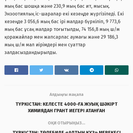
мың бас шошқа және 230,9 мың бас ит, мысық.
Энзоотиялық іс-шаралар екі кезеңде жүргізіледі. Екі
кезеңде 3 056,6 мың бас ірі малдар бүркіліп, 9 773,6
мың бас ұсақ малдар тоғытылды, 74 156,8 мың ш/м
қоражайлар мен жапсарлас аумағы және 29 186,3
мың ш/м мал иірімдері мен суаттар
залдасыздандырылды.
Алдыңғы мақала
ТҮРКІСТАН: КЕЛЕСТЕ 4000-ҒА ЖУЫҚ ШӘКІРТ
ХИМИЯДАН ГРАНТ ИЕГЕРІ АТАНҒАН
ОҚИ ОТЫРЫҢЫЗ...
ТҮРКІСТАН: ТӨЛЕБИДЕ «АЛТЫН КҮЗ» МЕРЕКЕСІ