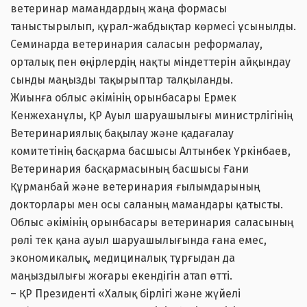
ветеринар мамандардың жаңа формасы
таныстырылып, құрал-жабдықтар көрмесі ұсынылды.
Семинарда ветеринария саласын реформалау,
орталық пен өңірлердің нақты міндеттерін айқындау
сынды маңызды тақырыптар талқыланды.
Жиынға облыс әкімінің орынбасары Ермек
Кенжеханұлы, ҚР Ауыл шаруашылығы министрлігінің
Ветеринариялық бақылау және қадағалау
комитетінің басқарма басшысы Алтынбек Үркінбаев,
Ветеринария басқармасының басшысы Ғани
Құрманбай және ветеринария ғылымдарының
докторлары мен осы саланың мамандары қатысты.
Облыс әкімінің орынбасары ветеринария саласының
рөлі тек қана ауыл шаруашылығында ғана емес,
экономикалық, медициналық тұрғыдан да
маңыздылығы жоғары екендігін атап өтті.
– ҚР Президенті «Халық бірлігі және жүйелі