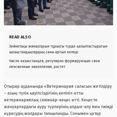
READ ALSO
Зейнетақы жинақтарын тұрақты түрде қалыптастыратын
қазақстандықтардың саны артып келеді
Число казахстанцев, регулярно формирующих свои
пенсионные накопления, растет
Отырар ауданында «Ветеринария саласын жетілдіру
– азық-түлік қауіпсіздігінің кепілі» атты
ветеринариялық семинар-кеңес өтті. Кеңесте
жануарлардағы ауру түрлерінің алдын-алу мен тиімді
күресудің жолдары талқыланды. Сонымен қатар