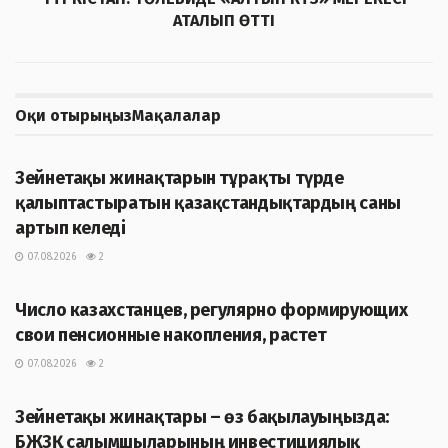
АТАЛЫП ӨТТІ
Оқи отырыңыз
Мақалалар
ЖАҢАЛЫҚТАР
Зейнетақы жинақтарын тұрақты түрде
қалыптастыратын қазақстандықтардың саны
артып келеді
07.08.2026
2
ЖАҢАЛЫҚТАР
Число казахстанцев, регулярно формирующих
свои пенсионные накопления, растет
07.08.2026
2
ЖАҢАЛЫҚТАР
Зейнетақы жинақтары – өз бақылауыңызда:
БЖЗҚ салымшыларының инвестициялық