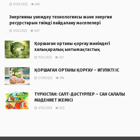
01.10.2022
465
Энергияны үнемдеу технологиясы және энергия
ресурстарын тиімді пайдалану мәселелері
01.12.2022
401
Қоршаған ортаны қорғау жөніндегі
халықаралық ынтымақтастық
11.10.2022
333
ҚОРШАҒАН ОРТАНЫ ҚОРҒАУ – ИГІЛІКТІ ІС
27.09.2022
294
ТҮРКІСТАН: САЛТ-ДӘСТҮРЛЕР – САН САЛАЛЫ
МӘДЕНИЕТ ЖЕМІСІ
07.12.2023
220