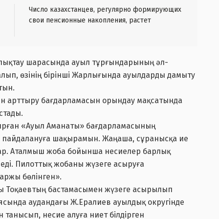
Число казахстанцев, регулярно формирующих
свои пенсионные накопления, растет
лықтау шарасында ауыл тұрғындарының әл-
лып, өзінің бірінші Жарлығында ауылдарды дамыту
тын.
сын арттыру бағдарламасын орындау мақсатында
стады.
отырған «Ауыл Аманаты» бағдарламасының
ты пайдалануға шақырамын. Жаңаша, сұранысқа ие
ар. Аталмыш жоба бойынша несиелер барлық
леді. Пилоттық жобаны жүзеге асыруға
аржы бөлінген».
 Тоқаевтың бастамасымен жүзеге асырылып
ясында аудандағы Ж.Ералиев ауылдық округінде
танысып, несие алуға ниет білдірген