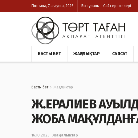
Пятница, 7 августа, 2026
Біз туралы
Сайт ережелері
БАСТЫ БЕТ
ЖАҢАЛЫҚТАР
САЯСАТ
Басты бет
Жаңалықтар
Ж.ЕРАЛИЕВ АУЫЛД
ЖОБА МАҚҰЛДАНҒ
16.10.2023
Жаңалықтар