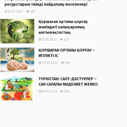
ресурстарын тиімді пайдалану мәселелері
01.12.2022
401
Қоршаған ортаны қорғау
жөніндегі халықаралық
ынтымақтастық
11.10.2022
333
ҚОРШАҒАН ОРТАНЫ ҚОРҒАУ –
ИГІЛІКТІ ІС
27.09.2022
294
ТҮРКІСТАН: САЛТ-ДӘСТҮРЛЕР –
САН САЛАЛЫ МӘДЕНИЕТ ЖЕМІСІ
07.12.2023
220