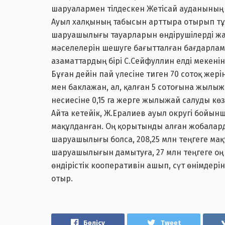
шаруалармен тілдескен Жетісай ауданының ә
Ауыл халқының табысын арттыра отырып тұ
шаруашылығы тауарларын өндірушілерді жан
мәселелерін шешуге бағытталған бағдарлам
азаматтардың бірі С.Сейфуллин елді мекені
Бұған дейін пай үлесіне тиген 70 сотоқ жер
мен баклажан, ал, қалған 5 сотоғына жылыж
несиесіне 0,15 га жерге жылыжай салуды көз
Айта кетейік, Ж.Ералиев ауыл округі бойынш
мақұлданған. Оң қорытынды алған жобалард
шаруашылығы болса, 208,25 млн теңгеге мақ
шаруашылығын дамытуға, 27 млн теңгеге о
өндірістік кооперативін ашып, сүт өнімдері
отыр.
Бөлісу
Tweet