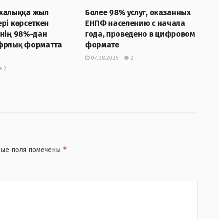
Более 98% услуг, оказанных
рі көрсеткен
ЕНПФ населению с начала
8%-дан
года, проведено в цифровом
фрлық форматта
формате
07.08.2026
2
2
*
ные поля помечены