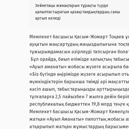
Зейнетақы жинақтарын тұрақты түрде
қалыптастыратын қазақстандықтардың саны
артып келеді
Мемлекет басшысы Қасым-Жомарт Тоқаев ұ
ауқатын жақсартудың маңыздылығына тоқта
тұжырымдамасын әзірлеуді тапсырған бола
Бұл орайда, биыл елімізде халықтың табы
«Ауыл аманаты» жобасы жүзеге асырыла ба
«Біз бүгінде өңірімізде жүзеге асырылып 
мүмкіндіктерін барынша тиімді әрі мақсат
кәсіп ашып, табыстарыңызды арттырыңызд
тұлғаларға 2,5 пайызбен 7 жылға дейін бері
республикалық бюджеттен 19,8 млрд теңге қ
Мемлекет басшысы Қасым-Жомарт Кемелұлы
жатқан «Ауыл Аманаты» пилоттық жобасы а
атқарылып жатқан жұмыстардың барысымен 