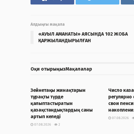
Алдыңғы мақала
«АУЫЛ АМАНАТЫ» АЯСЫНДА 102 ЖОБА
ҚАРЖЫЛАНДЫРЫЛҒАН
Оқи отырыңыз
Мақалалар
ЖАҢАЛЫҚТАР
ЖАҢАЛЫҚТА
Зейнетақы жинақтарын
Число каза
тұрақты түрде
регулярно
қалыптастыратын
свои пенс
қазақстандықтардың саны
накопления
артып келеді
07.08.2026
07.08.2026
2
ЖАҢАЛЫҚТАР
ЖАҢАЛЫҚТА