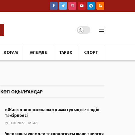
ҚОҒАМ
ӘЛЕМДЕ
ТАРИХ
СПОРТ
КӨП ОҚЫЛҒАНДАР
«Жасыл экономиканы» дамытудың шетелдік
тәжірибесі
01.10.2022
465
Энергияны үнемдеу технологиясы және энергия