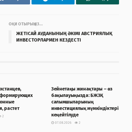
ОҚИ ОТЫРЫҢЫЗ...
ЖЕТІСАЙ АУДАНЫНЫҢ ӘКІМІ АВСТРИЯЛЫҚ
ИНВЕСТОРЛАРМЕН КЕЗДЕСТІ
Р
ЖАҢАЛЫҚТАР
хстанцев,
Зейнетақы жинақтары – өз
 формирующих
бақылауыңызда: БЖЗҚ
ионные
салымшыларының
, растет
инвестициялық мүмкіндіктері
кеңейтілуде
2
07.08.2026
2
Р
ЖАҢАЛЫҚТАР