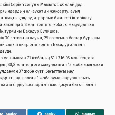
кімі Серік Үсенұлы Мамытов осылай деді.
рғындардың әл-ауқатын жақсарту, ауыл
-жақты қолдау, аграрлық бизнесті ілгерілету
а аясында 5,8 млн теңгеге жобасы мақұлданған
нің тұрғыны Бахадур Булишов.
інің 30 сотоғына қауын, 25 сотоғына болгар бұрышы
ай салып қияр егіп келген Бахадур алатын
деуде.
а ұсынылған 71 жобаның 51-і 316,05 млн теңгеге
ың 80,8 млн теңгеге мақұлданған 13 жоба жылыжай
ұлданған 37 жоба сүтті бағыттағы мал
ң қорытынды алған 1 жоба ауыл шаруашылығы
н қайта өңдеу кәсіпорнын іске қосуға бағытталып
Бөлісу
Бөлісу
Жолдау