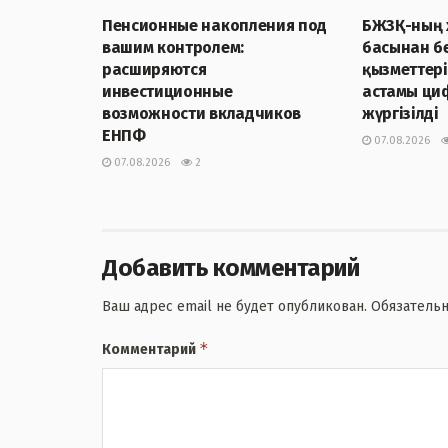
Пенсионные накопления под
БЖЗҚ-ның халыққа жыл
вашим контролем:
басынан бе
расширяются
қызметтерінің 9
инвестиционные
астамы ци
возможности вкладчиков
жүргізілді
ЕНПФ
07.08.2026
07.08.2026
2
Добавить комментарий
Ваш адрес email не будет опубликован.
Обязатель
*
Комментарий