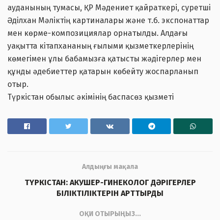
ауданының тумасы, ҚР Мәдениет қайраткері, суретші
Әділхан Мәліктің картиналары және т.б. экспонаттар
мен көрме-композициялар орнатылды. Алдағы
уақытта кітапхананың ғылыми қызметкерлерінің
көмегімен ұлы бабамызға қатысты жәдігерлер мен
құнды әдебиеттер қатарын көбейту жоспарланып
отыр.
Түркістан обылыс әкімінің баспасөз қызметі
Алдыңғы мақала
ТҮРКІСТАН: АКУШЕР-ГИНЕКОЛОГ ДӘРІГЕРЛЕР
БІЛІКТІЛІКТЕРІН АРТТЫРДЫ
ОҚИ ОТЫРЫҢЫЗ...