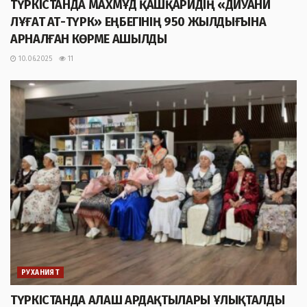
ТҮРКІСТАНДА МАХМҰД ҚАШҚАРИДІҢ «ДИУАНИ
ЛҰҒАТ АТ-ТҮРК» ЕҢБЕГІНІҢ 950 ЖЫЛДЫҒЫНА
АРНАЛҒАН КӨРМЕ АШЫЛДЫ
10.06.2025
11
РУХАНИЯТ
ТҮРКІСТАНДА АЛАШ АРДАҚТЫЛАРЫ ҰЛЫҚТАЛДЫ