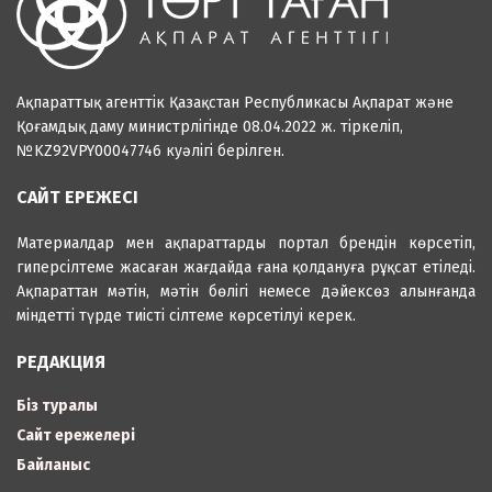
Ақпараттық агенттік Қазақстан Республикасы Ақпарат және
Қоғамдық даму министрлігінде 08.04.2022 ж. тіркеліп,
№KZ92VPY00047746 куәлігі берілген.
САЙТ ЕРЕЖЕСІ
Материалдар мен ақпараттарды портал брендін көрсетіп,
гиперсілтеме жасаған жағдайда ғана қолдануға рұқсат етіледі.
Ақпараттан мәтін, мәтін бөлігі немесе дәйексөз алынғанда
міндетті түрде тиісті сілтеме көрсетілуі керек.
РЕДАКЦИЯ
Біз туралы
Сайт ережелері
Байланыс