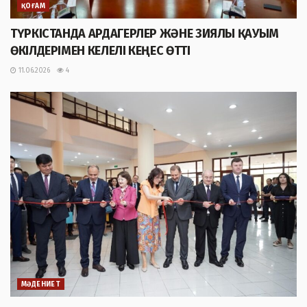
ҚОҒАМ
ТҮРКІСТАНДА АРДАГЕРЛЕР ЖӘНЕ ЗИЯЛЫ ҚАУЫМ
ӨКІЛДЕРІМЕН КЕЛЕЛІ КЕҢЕС ӨТТІ
11.06.2026
4
МӘДЕНИЕТ