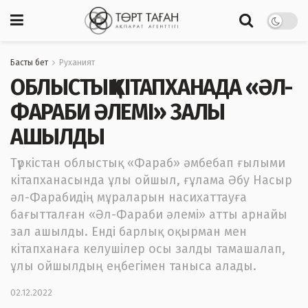
Басты бет
Руханият
ОБЛЫСТЫҚ КІТАПХАНАДА «ӘЛ-
ФАРАБИ ӘЛЕМІ» ЗАЛЫ
АШЫЛДЫ
Түркістан облыстық «Фараб» әмбебап ғылыми
кітапханасында ұлы ойшыл, ғұлама Әбу Насыр
әл-Фарабидің мұраларын насихаттауға
бағытталған «Әл-Фараби әлемі» атты арнайы
зал ашылды. Енді барлық оқырман мен
кітапханаға келушілер осы залды тамашалап,
ұлы ойшылдың еңбегімен таныса алады.
02.12.2022