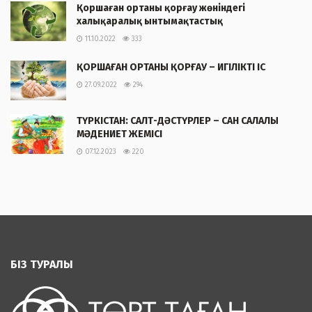
Қоршаған ортаны қорғау жөніндегі
халықаралық ынтымақтастық
11.10.2022
333
ҚОРШАҒАН ОРТАНЫ ҚОРҒАУ – ИГІЛІКТІ ІС
27.09.2022
294
ТҮРКІСТАН: САЛТ-ДӘСТҮРЛЕР – САН САЛАЛЫ
МӘДЕНИЕТ ЖЕМІСІ
07.12.2023
220
БІЗ ТУРАЛЫ