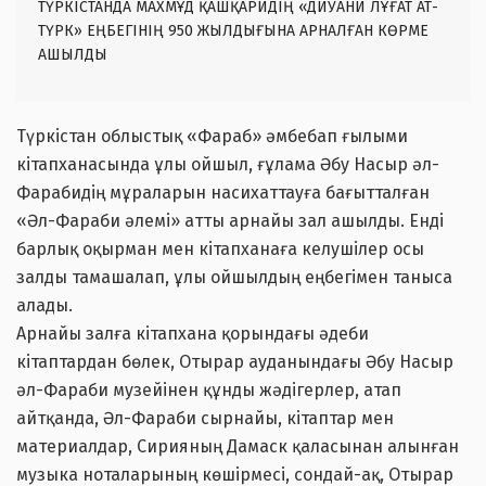
ТҮРКІСТАНДА МАХМҰД ҚАШҚАРИДІҢ «ДИУАНИ ЛҰҒАТ АТ-
ТҮРК» ЕҢБЕГІНІҢ 950 ЖЫЛДЫҒЫНА АРНАЛҒАН КӨРМЕ
АШЫЛДЫ
Түркістан облыстық «Фараб» әмбебап ғылыми
кітапханасында ұлы ойшыл, ғұлама Әбу Насыр әл-
Фарабидің мұраларын насихаттауға бағытталған
«Әл-Фараби әлемі» атты арнайы зал ашылды. Енді
барлық оқырман мен кітапханаға келушілер осы
залды тамашалап, ұлы ойшылдың еңбегімен таныса
алады.
Арнайы залға кітапхана қорындағы әдеби
кітаптардан бөлек, Отырар ауданындағы Әбу Насыр
әл-Фараби музейінен құнды жәдігерлер, атап
айтқанда, Әл-Фараби сырнайы, кітаптар мен
материалдар, Сирияның Дамаск қаласынан алынған
музыка ноталарының көшірмесі, сондай-ақ, Отырар