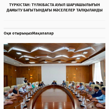
ТҮРКІСТАН: ТҮЛКІБАСТА АУЫЛ ШАРУАШЫЛЫҒЫН
ДАМЫТУ БАҒЫТЫНДАҒЫ МӘСЕЛЕЛЕР ТАЛҚЫЛАНДЫ
Оқи отырыңыз
Мақалалар