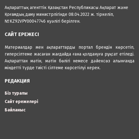
Ақпараттық агенттік Қазақстан Республикасы Ақпарат және
Қоғамдық даму министрлігінде 08.04.2022 ж. тіркеліп,
№KZ92VPY00047746 куәлігі берілген.
САЙТ ЕРЕЖЕСІ
Материалдар мен ақпараттарды портал брендін көрсетіп,
гиперсілтеме жасаған жағдайда ғана қолдануға рұқсат етіледі.
Ақпараттан мәтін, мәтін бөлігі немесе дәйексөз алынғанда
міндетті түрде тиісті сілтеме көрсетілуі керек.
РЕДАКЦИЯ
Біз туралы
Сайт ережелері
Байланыс