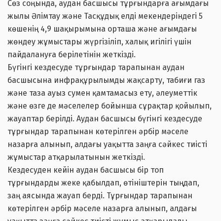
Сөз соңында, аудан басшысы тұрғындарға ағымдағы
жылы Әлімтау және Тасқұдық елді мекендеріндегі 5
көшенің 4,9 шақырымына орташа және ағымдағы
жөндеу жұмыстары жүргізіліп, халық игілігі үшін
пайдалануға берілетінін жеткізді.
Бүгінгі кездесуде тұрғындар тарапынан аудан
басшысына инфрақұрылымды жақсарту, табиғи газ
және таза ауыз сумен қамтамасыз ету, әлеуметтік
және өзге де мәселелер бойынша сұрақтар қойылып,
жауаптар берілді. Аудан басшысы бүгінгі кездесуде
тұрғындар тарапынан көтерілген әрбір мәселе
назарға алынып, алдағы уақытта заңға сәйкес тиісті
жұмыстар атқарылатынын жеткізді.
Кездесуден кейін аудан басшысы бір топ
тұрғындарды жеке қабылдап, өтініштерін тыңдап,
заң аясында жауап берді. Тұрғындар тарапынан
көтерілген әрбір мәселе назарға алынып, алдағы