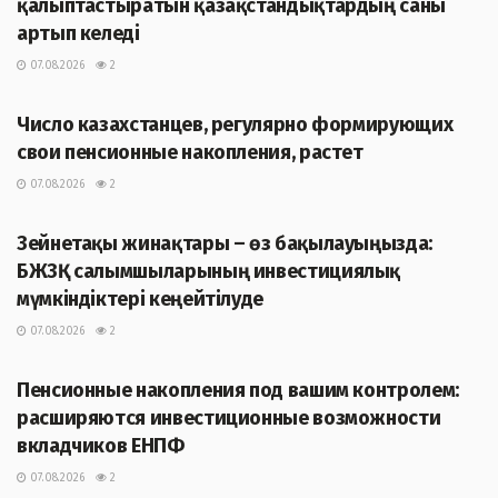
қалыптастыратын қазақстандықтардың саны
артып келеді
07.08.2026
2
ЖАҢАЛЫҚТАР
Число казахстанцев, регулярно формирующих
свои пенсионные накопления, растет
07.08.2026
2
ЖАҢАЛЫҚТАР
Зейнетақы жинақтары – өз бақылауыңызда:
БЖЗҚ салымшыларының инвестициялық
мүмкіндіктері кеңейтілуде
07.08.2026
2
ЖАҢАЛЫҚТАР
Пенсионные накопления под вашим контролем:
расширяются инвестиционные возможности
вкладчиков ЕНПФ
07.08.2026
2
ЖАҢАЛЫҚТАР