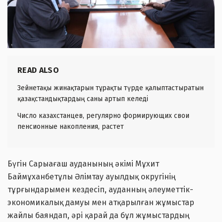
READ ALSO
Зейнетақы жинақтарын тұрақты түрде қалыптастыратын
қазақстандықтардың саны артып келеді
Число казахстанцев, регулярно формирующих свои
пенсионные накопления, растет
Бүгін Сарыағаш ауданының әкімі Мұхит
Баймұханбетұлы Әлімтау ауылдық округінің
тұрғындарымен кездесіп, ауданның әлеуметтік-
экономикалық дамуы мен атқарылған жұмыстар
жайлы баяндап, әрі қарай да бұл жұмыстардың