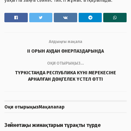
уақытта заңға сәйкес тиісті жұмыс атқарылады.
Алдыңғы мақала
ІІ ОРЫН АУДАН ӨНЕРПАЗДАРЫНДА
ОҚИ ОТЫРЫҢЫЗ...
ТҮРКІСТАНДА РЕСПУБЛИКА КҮНІ МЕРЕКЕСІНЕ
АРНАЛҒАН ДӨҢГЕЛЕК ҮСТЕЛ ӨТТІ
Оқи отырыңыз
Мақалалар
ЖАҢАЛЫҚТАР
Зейнетақы жинақтарын тұрақты түрде