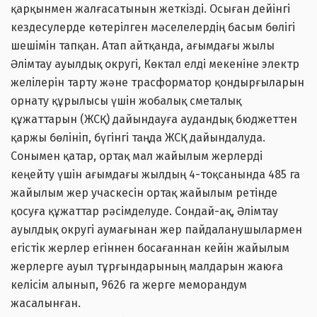
қарқынмен жалғасатынын жеткізді. Осыған дейінгі
кездесулерде көтерілген мәселелердің басым бөлігі
шешімін тапқан. Атап айтқанда, ағымдағы жылы
Әлімтау ауылдық округі, Көктал елді мекеніне электр
желілерін тарту және трасформатор қондырғыларын
орнату құрылысы үшін жобалық сметалық
құжаттарын (ЖСҚ) дайындауға аудандық бюджеттен
қаржы бөлініп, бүгінгі таңда ЖСҚ дайындалуда.
Сонымен қатар, ортақ мал жайылым жерлерді
кеңейту үшін ағымдағы жылдың 4-тоқсанында 485 га
жайылым жер учаскесін ортақ жайылым ретінде
қосуға құжаттар рәсімделуде. Сондай-ақ, Әлімтау
ауылдық округі аумағынан жер пайдаланушылармен
егістік жерлер егіннен босағаннан кейін жайылым
жерлерге ауыл тұрғындарының малдарын жаюға
келісім алынып, 9626 га жерге меморандум
жасалынған.