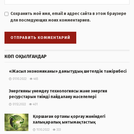
Сохранить моё имя, email и адрес сайта в этом браузере
для последующих моих комментариев.
КӨП ОҚЫЛҒАНДАР
«Жасыл экономиканы» дамытудың шетелдік тәжірибесі
01.10.2022
465
Энергияны үнемдеу технологиясы және энергия
ресурстарын тиімді пайдалану мәселелері
01.12.2022
401
Қоршаған ортаны қорғау жөніндегі
халықаралық ынтымақтастық
11.10.2022
333