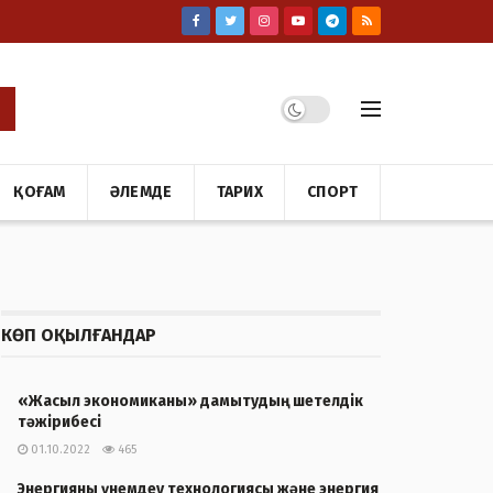
ҚОҒАМ
ӘЛЕМДЕ
ТАРИХ
СПОРТ
КӨП ОҚЫЛҒАНДАР
«Жасыл экономиканы» дамытудың шетелдік
тәжірибесі
01.10.2022
465
Энергияны үнемдеу технологиясы және энергия