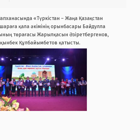
апханасында «Түркістан – Жаңа Қазақстан
-шараға қала әкімінің орынбасары Байдулла
ының төрағасы Жарылқасын Әзіретбергенов,
рқынбек Құлбайымбетов қатысты.