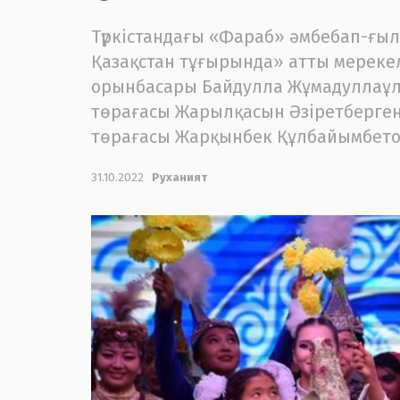
Түркістандағы «Фараб» әмбебап-ғыл
Қазақстан тұғырында» атты мерекелі
орынбасары Байдулла Жұмадуллаұл
төрағасы Жарылқасын Әзіретберген
төрағасы Жарқынбек Құлбайымбето
31.10.2022
Руханият