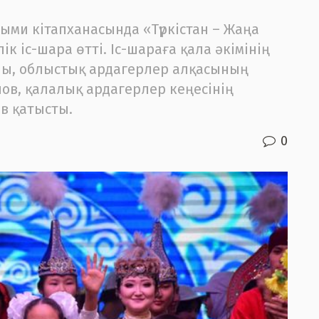
ыми кітапханасында «Түркістан – Жаңа
к іс-шара өтті. Іс-шараға қала әкімінің
ы, облыстық ардагерлер алқасының
ов, қалалық ардагерлер кеңесінің
в қатысты.
0