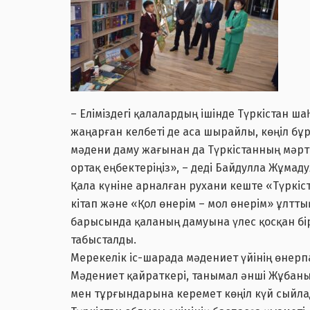
– Еліміздегі қалалардың ішінде Түркістан ш
жаңарған келбеті де аса шырайлы, көңіл бұ
мәдени даму жағынан да Түркістанның мәрте
ортақ еңбектеріңіз», – деді Байдулла Жұмад
Қала күніне арналған рухани кеште «Түркі
кітап және «Қол өнерім – мол өнерім» ұлт
барысында қаланың дамуына үлес қосқан бір
табысталды.
Мерекелік іс-шарада мәдениет үйінің өнер
Мәдениет қайраткері, танымал әнші Жұбан
мен тұрғындарына керемет көңіл күй сыйла