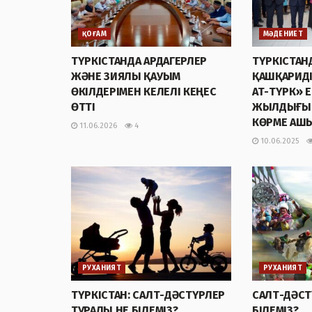
ҚОҒАМ
МӘДЕНИЕТ
ТҮРКІСТАНДА АРДАГЕРЛЕР
ТҮРКІСТАН
ЖӘНЕ ЗИЯЛЫ ҚАУЫМ
ҚАШҚАРИДІ
ӨКІЛДЕРІМЕН КЕЛЕЛІ КЕҢЕС
АТ-ТҮРК» Е
ӨТТІ
ЖЫЛДЫҒЫН
КӨРМЕ АШ
11.06.2026
4
10.06.2025
РУХАНИЯТ
РУХАНИЯТ
ТҮРКІСТАН: САЛТ-ДӘСТҮРЛЕР
САЛТ-ДӘСТ
ТУРАЛЫ НЕ БІЛЕМІЗ?
БІЛЕМІЗ?