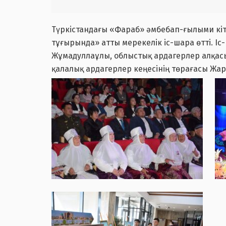
Түркістандағы «Фараб» әмбебап-ғылыми кіт
тұғырында» атты мерекелік іс-шара өтті. Іс
Жұмадуллаұлы, облыстық ардагерлер алқас
қалалық ардагерлер кеңесінің төрағасы Жа