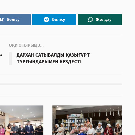
Бөлісу
Бөлісу
Жолдау
ОҚИ ОТЫРЫҢЫЗ...
»
ДАРХАН САТЫБАЛДЫ ҚАЗЫҒҰРТ
ТҰРҒЫНДАРЫМЕН КЕЗДЕСТІ