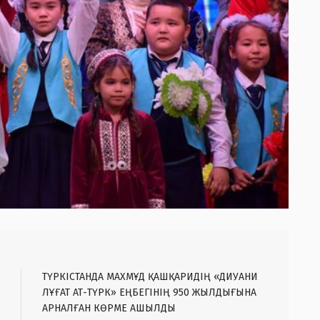
ТҮРКІСТАНДА МАХМҰД ҚАШҚАРИДІҢ «ДИУАНИ
ЛҰҒАТ АТ-ТҮРК» ЕҢБЕГІНІҢ 950 ЖЫЛДЫҒЫНА
АРНАЛҒАН КӨРМЕ АШЫЛДЫ