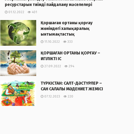
ресурстарын тиімді пайдалану мәселелері
01.12.2022
401
Қоршаған ортаны қорғау
жөніндегі халықаралық
ынтымақтастық
11.10.2022
333
ҚОРШАҒАН ОРТАНЫ ҚОРҒАУ –
ИГІЛІКТІ ІС
27.09.2022
294
ТҮРКІСТАН: САЛТ-ДӘСТҮРЛЕР –
САН САЛАЛЫ МӘДЕНИЕТ ЖЕМІСІ
07.12.2023
220