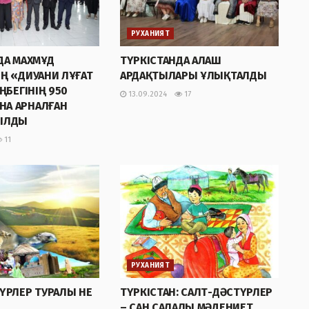
РУХАНИЯТ
ДА МАХМҰД
ТҮРКІСТАНДА АЛАШ
Ң «ДИУАНИ ЛҰҒАТ
АРДАҚТЫЛАРЫ ҰЛЫҚТАЛДЫ
ҢБЕГІНІҢ 950
13.09.2024
17
А АРНАЛҒАН
ЫЛДЫ
11
РУХАНИЯТ
ҮРЛЕР ТУРАЛЫ НЕ
ТҮРКІСТАН: САЛТ-ДӘСТҮРЛЕР
– САН САЛАЛЫ МӘДЕНИЕТ