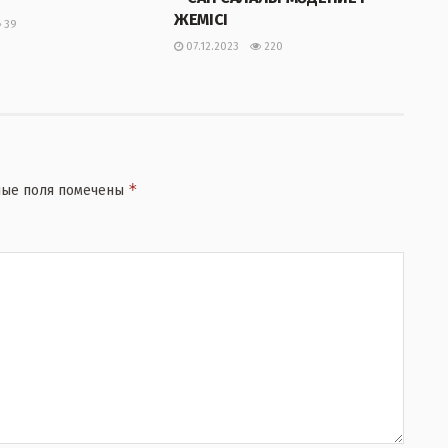
ЖЕМІСІ
39
07.12.2023
220
*
ные поля помечены