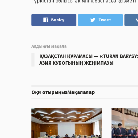
Түркістан облысы әкімінің баспасөз қызметі
Бөлісу
Tweet
Алдыңғы мақала
ҚАЗАҚСТАН ҚҰРАМАСЫ — «TURAN BARYSY
АЗИЯ КУБОГЫНЫҢ ЖЕҢІМПАЗЫ
Оқи отырыңыз
Мақалалар