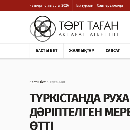
Четверг, 6 августа, 2026
Біз туралы
Сайт ережелері
БАСТЫ БЕТ
ЖАҢАЛЫҚТАР
САЯСАТ
Басты бет
Руханият
ТҮРКІСТАНДА РУХ
ДӘРІПТЕЛГЕН МЕР
ӨТТІ