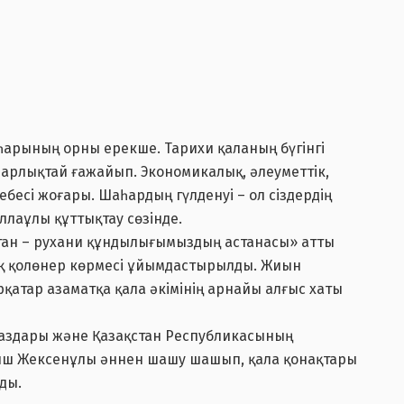
аһарының орны ерекше. Тарихи қаланың бүгінгі
рарлықтай ғажайып. Экономикалық, әлеуметтік,
бесі жоғары. Шаһардың гүлденуі – ол сіздердің
уллаұлы құттықтау сөзінде.
стан – рухани құндылығымыздың астанасы» атты
тық қолөнер көрмесі ұйымдастырылды. Жиын
қатар азаматқа қала әкімінің арнайы алғыс хаты
паздары және Қазақстан Республикасының
ыш Жексенұлы әннен шашу шашып, қала қонақтары
ды.