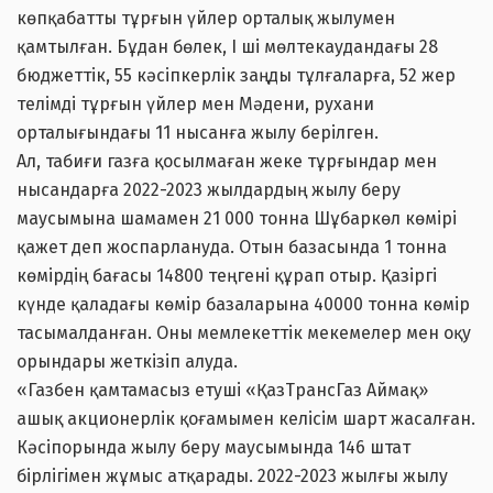
көпқабатты тұрғын үйлер орталық жылумен
қамтылған. Бұдан бөлек, І ші мөлтекаудандағы 28
бюджеттік, 55 кәсіпкерлік заңды тұлғаларға, 52 жер
телімді тұрғын үйлер мен Мәдени, рухани
орталығындағы 11 нысанға жылу берілген.
Ал, табиғи газға қосылмаған жеке тұрғындар мен
нысандарға 2022-2023 жылдардың жылу беру
маусымына шамамен 21 000 тонна Шұбаркөл көмірі
қажет деп жоспарлануда. Отын базасында 1 тонна
көмірдің бағасы 14800 теңгені құрап отыр. Қазіргі
күнде қаладағы көмір базаларына 40000 тонна көмір
тасымалданған. Оны мемлекеттік мекемелер мен оқу
орындары жеткізіп алуда.
«Газбен қамтамасыз етуші «ҚазТрансГаз Аймақ»
ашық акционерлік қоғамымен келісім шарт жасалған.
Кәсіпорында жылу беру маусымында 146 штат
бірлігімен жұмыс атқарады. 2022-2023 жылғы жылу