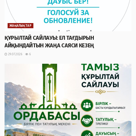
ЖАҢАЛЫҚТАР
ҚҰРЫЛТАЙ САЙЛАУЫ: ЕЛ ТАҒДЫРЫН
АЙҚЫНДАЙТЫН ЖАҢА САЯСИ КЕЗЕҢ
29.07.2026
6