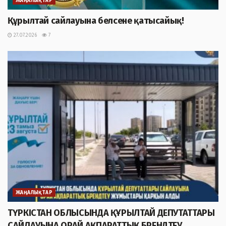
ЖАҢАЛЫҚТАР
Құрылтай сайлауына белсене қатысайық!
27.07.2026
7
ЖАҢАЛЫҚТАР
ТҮРКІСТАН ОБЛЫСЫНДА ҚҰРЫЛТАЙ ДЕПУТАТТАРЫ
САЙЛАУЫНА ОРАЙ АҚПАРАТТЫҚ БРЕНДТЕУ