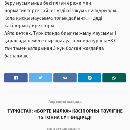
беру мусымында бекітілген ереже мен
нормативтерге сәйкес үздіксіз жұмыс атқарылды.
Қала қысқы маусымға толық дайын», — деді
кәсіпорын директоры.
Айта кетсек, Түркістанда биылғы жылу маусымы 1
қарашада немесе сыртқы ауа температурасы +8 С-
тан төмен қатарынан 3 күн болған жағдайда
басталмақ.
Алдыңғы мақала
ТҮРКІСТАН: «БӨРТЕ МИЛКА» КӘСІПОРНЫ ТӘУЛІГІНЕ
15 ТОННА СҮТ ӨНДІРЕДІ
ОҚИ ОТЫРЫҢЫЗ...