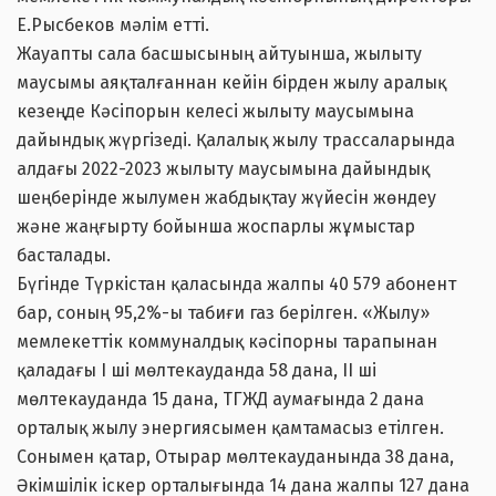
Е.Рысбеков мәлім етті.
Жауапты сала басшысының айтуынша, жылыту
маусымы аяқталғаннан кейін бірден жылу аралық
кезеңде Кәсіпорын келесі жылыту маусымына
дайындық жүргізеді. Қалалық жылу трассаларында
алдағы 2022-2023 жылыту маусымына дайындық
шеңберінде жылумен жабдықтау жүйесін жөндеу
және жаңғырту бойынша жоспарлы жұмыстар
басталады.
Бүгінде Түркістан қаласында жалпы 40 579 абонент
бар, соның 95,2%-ы табиғи газ берілген. «Жылу»
мемлекеттік коммуналдық кәсіпорны тарапынан
қаладағы І ші мөлтекауданда 58 дана, ІІ ші
мөлтекауданда 15 дана, ТГЖД аумағында 2 дана
орталық жылу энергиясымен қамтамасыз етілген.
Сонымен қатар, Отырар мөлтекауданында 38 дана,
Әкімшілік іскер орталығында 14 дана жалпы 127 дана