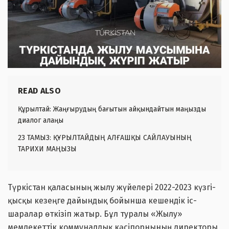
READ ALSO
Құрылтай: Жаңғырудың бағытын айқындайтын маңызды
диалог алаңы
23 ТАМЫЗ: ҚҰРЫЛТАЙДЫҢ АЛҒАШҚЫ САЙЛАУЫНЫҢ
ТАРИХИ МАҢЫЗЫ
Түркістан қаласының жылу жүйелері 2022-2023 күзгі-
қысқы кезеңге дайындық бойынша кешендік іс-
шаралар өткізіп жатыр. Бұл туралы «Жылу»
мемлекеттік коммуналдық кәсіпорнының директоры