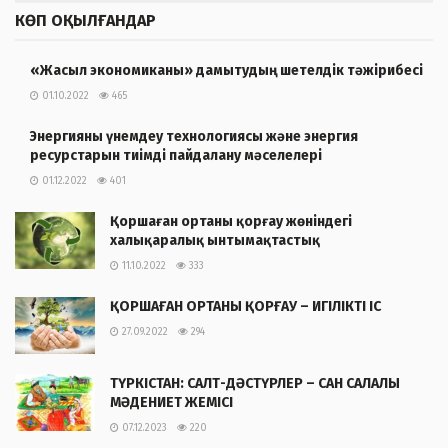
КӨП ОҚЫЛҒАНДАР
«Жасыл экономиканы» дамытудың шетелдік тәжірибесі
01.10.2022
465
Энергияны үнемдеу технологиясы және энергия
ресурстарын тиімді пайдалану мәселелері
01.12.2022
401
Қоршаған ортаны қорғау жөніндегі
халықаралық ынтымақтастық
11.10.2022
333
ҚОРШАҒАН ОРТАНЫ ҚОРҒАУ – ИГІЛІКТІ ІС
27.09.2022
294
ТҮРКІСТАН: САЛТ-ДӘСТҮРЛЕР – САН САЛАЛЫ
МӘДЕНИЕТ ЖЕМІСІ
07.12.2023
220