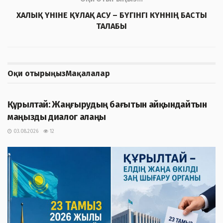
ХАЛЫҚ ҮНІНЕ ҚҰЛАҚ АСУ – БҮГІНГІ КҮННІҢ БАСТЫ
ТАЛАБЫ
Оқи отырыңыз
Мақалалар
ЖАҢАЛЫҚТАР
Құрылтай: Жаңғырудың бағытын айқындайтын
маңызды диалог алаңы
03.08.2026
12