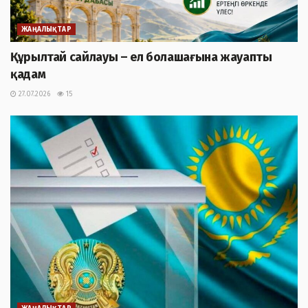
ЖАҢАЛЫҚТАР
Құрылтай сайлауы – ел болашағына жауапты
қадам
27.07.2026
15