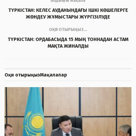
Алдыңғы мақала
ТҮРКІСТАН: КЕЛЕС АУДАНЫНДАҒЫ ІШКІ КӨШЕЛЕРГЕ
ЖӨНДЕУ ЖҰМЫСТАРЫ ЖҮРГІЗІЛУДЕ
ОҚИ ОТЫРЫҢЫЗ...
ТҮРКІСТАН: ОРДАБАСЫДА 15 МЫҢ ТОННАДАН АСТАМ
МАҚТА ЖИНАЛДЫ
Оқи отырыңыз
Мақалалар