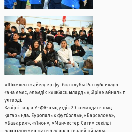
«Шымкент» әйелдер футбол клубы Республикада
ғана емес, әлемдік көшбасшылардың біріне айналып
үлгерді.
Қазіргі таңда УЕФА-ның үздік 20 командасының
қатарында. Еуропалық футболдың «Барселона»,
«Бавария», «Лион», «Манчестер Сити» секілді
алыптарымен жасыл алаңда теңдей ойнады.