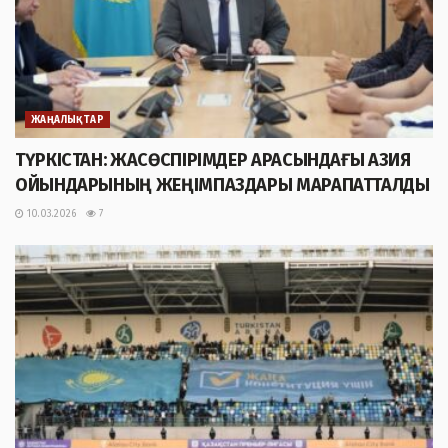
ЖАҢАЛЫҚТАР
ТҮРКІСТАН: ЖАСӨСПІРІМДЕР АРАСЫНДАҒЫ АЗИЯ
ОЙЫНДАРЫНЫҢ ЖЕҢІМПАЗДАРЫ МАРАПАТТАЛДЫ
10.03.2026
7