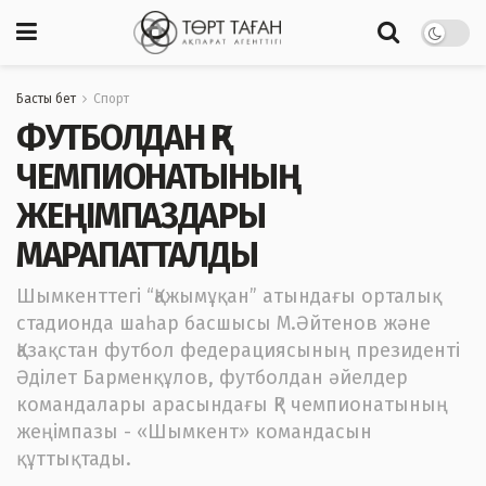
Басты бет
Спорт
ФУТБОЛДАН ҚР
ЧЕМПИОНАТЫНЫҢ
ЖЕҢІМПАЗДАРЫ
МАРАПАТТАЛДЫ
Шымкенттегі “Қажымұқан” атындағы орталық
стадионда шаһар басшысы М.Әйтенов және
Қазақстан футбол федерациясының президенті
Әділет Барменқұлов, футболдан әйелдер
командалары арасындағы ҚР чемпионатының
жеңімпазы - «Шымкент» командасын
құттықтады.