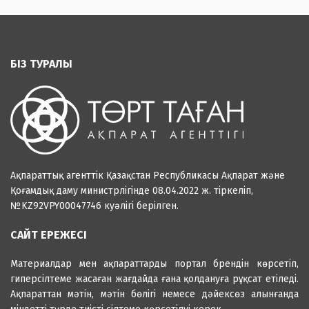
БІЗ ТУРАЛЫ
Ақпараттық агенттік Қазақстан Республикасы Ақпарат және
Қоғамдық даму министрлігінде 08.04.2022 ж. тіркеліп,
№KZ92VPY00047746 куәлігі берілген.
САЙТ ЕРЕЖЕСІ
Материалдар мен ақпараттарды портал брендін көрсетіп,
гиперсілтеме жасаған жағдайда ғана қолдануға рұқсат етіледі.
Ақпараттан мәтін, мәтін бөлігі немесе дәйексөз алынғанда