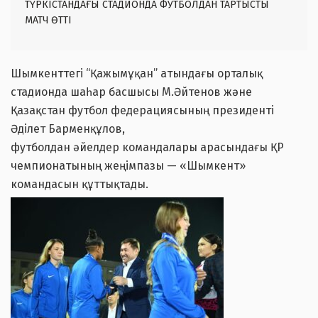
ТҮРКІСТАНДАҒЫ СТАДИОНДА ФУТБОЛДАН ТАРТЫСТЫ
МАТЧ ӨТТІ
Шымкенттегі “Қажымұқан” атындағы орталық
стадионда шаһар басшысы М.Әйтенов және
Қазақстан футбол федерациясының президенті
Әділет Барменқұлов,
футболдан әйелдер командалары арасындағы ҚР
чемпионатының жеңімпазы — «Шымкент»
командасын құттықтады.