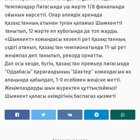
Чемпиондар Лигасында үш мәрте 1/8 финалында
ойынын көрсетті. Олар әлемдік аренада
Қазақстанның атынан туған қаламыз Шымкентті
танытып, 12 мәрте ел кубогында да топ жарды.
«Шымкент» командасы кезекті рет Қазақстанның
үздігі атанып, Қазақстан чемпионатында 11-ші рет
жеңімпаз деп танылып, рекорд орнатты.
Дәл осы кезде, бүгін, Қазақстан премьер лигасында
“Ордабасы” Қарағандының “Шахтер” командасын өз
алаңында қабылдап, 1-0 есебімен жеңіске жетті.
Жеңімпаздарды шын жүректен құттықтаймыз!
Шымкент қаласы әкімдігінің баспасөз қызметі