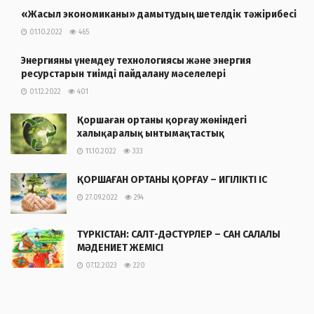
«Жасыл экономиканы» дамытудың шетелдік тәжірибесі
01.10.2022
465
Энергияны үнемдеу технологиясы және энергия
ресурстарын тиімді пайдалану мәселелері
01.12.2022
401
Қоршаған ортаны қорғау жөніндегі
халықаралық ынтымақтастық
11.10.2022
333
ҚОРШАҒАН ОРТАНЫ ҚОРҒАУ – ИГІЛІКТІ ІС
27.09.2022
294
ТҮРКІСТАН: САЛТ-ДӘСТҮРЛЕР – САН САЛАЛЫ
МӘДЕНИЕТ ЖЕМІСІ
07.12.2023
220