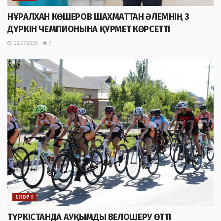
НҰРАЛХАН КӨШЕРОВ ШАХМАТТАН ӘЛЕМНІҢ 3
ДҮРКІН ЧЕМПИОНЫНА ҚҰРМЕТ КӨРСЕТТІ
02.07.2025
7
СПОРТ
ТҮРКІСТАНДА АУҚЫМДЫ ВЕЛОШЕРУ ӨТТІ