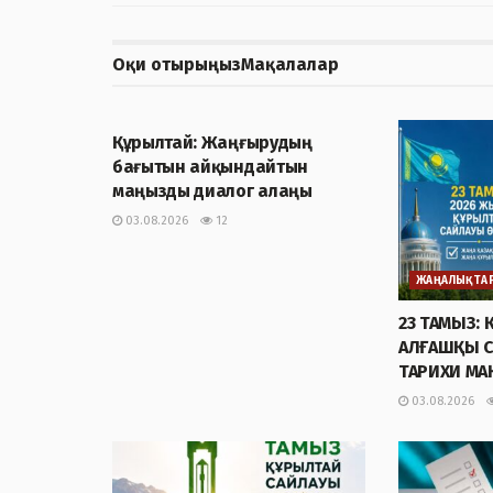
Оқи отырыңыз
Мақалалар
ЖАҢАЛЫҚТАР
Құрылтай: Жаңғырудың
бағытын айқындайтын
маңызды диалог алаңы
03.08.2026
12
ЖАҢАЛЫҚТА
23 ТАМЫЗ:
АЛҒАШҚЫ 
ТАРИХИ М
03.08.2026