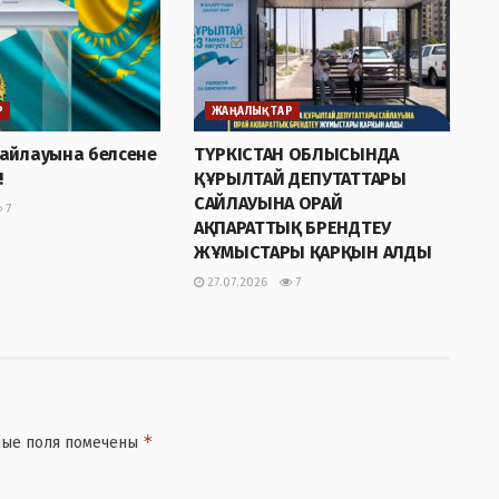
Р
ЖАҢАЛЫҚТАР
сайлауына белсене
ТҮРКІСТАН ОБЛЫСЫНДА
!
ҚҰРЫЛТАЙ ДЕПУТАТТАРЫ
САЙЛАУЫНА ОРАЙ
7
АҚПАРАТТЫҚ БРЕНДТЕУ
ЖҰМЫСТАРЫ ҚАРҚЫН АЛДЫ
27.07.2026
7
*
ные поля помечены