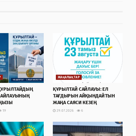
Р
ЖАҢАЛЫҚТАР
 ҚҰРЫЛТАЙДЫҢ
ҚҰРЫЛТАЙ САЙЛАУЫ: ЕЛ
САЙЛАУЫНЫҢ
ТАҒДЫРЫН АЙҚЫНДАЙТЫН
АҢЫЗЫ
ЖАҢА САЯСИ КЕЗЕҢ
19
29.07.2026
6