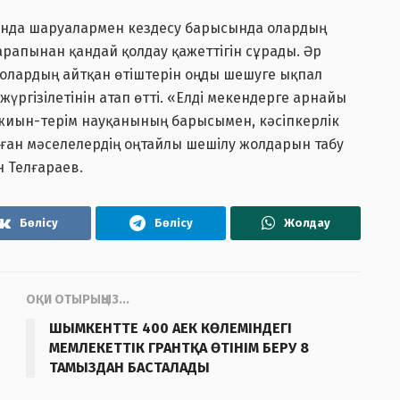
ғында шаруалармен кездесу барысында олардың
арапынан қандай қолдау қажеттігін сұрады. Әр
 олардың айтқан өтіштерін оңды шешуге ықпал
 жүргізілетінін атап өтті. «Елді мекендерге арнайы
і жиын-терім науқанының барысымен, кәсіпкерлік
ған мәселелердің оңтайлы шешілу жолдарын табу
н Телғараев.
Бөлісу
Бөлісу
Жолдау
ОҚИ ОТЫРЫҢЫЗ...
ШЫМКЕНТТЕ 400 АЕК КӨЛЕМІНДЕГІ
МЕМЛЕКЕТТІК ГРАНТҚА ӨТІНІМ БЕРУ 8
ТАМЫЗДАН БАСТАЛАДЫ