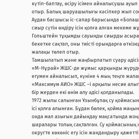
күтіп-баптау, өсіру ісімен айналысушы ауы
отыр. Балық шаруашылығы кәсіпкер жыл соң
Аудан басшысы іс-сапар барысында «Болаша
сиыр сүтін өндіру ісін қолға алған мекеме ж
Гольштейн тұқымды сауынды сиырды асырап 
бекетке сақтап, оны тиісті орындарға өткі
жалақы төлеп отыр.
Тамшылатып және жаңбырлатып суару әдісін
«М-Нұрай» ЖШС-де жұмыс қарқынды жүруде.
егумен айналысып, күніне 4 мың теңге жал
«Максимум АИО» ЖШС –і арқылы несие алып, 
бір жерден екі өнім алу әдісі қолданылады.
1972 жылы салынған Ұзынбұлақ су қоймасынд
ісі қолға алынған. Бұдан бөлек, қойма маңы
онда мал азығын дайындау мақсатында жоңыш
шаралары толық сақталған. Су қоймасының
округте көкөніс егу ісін жандандыру қажетт