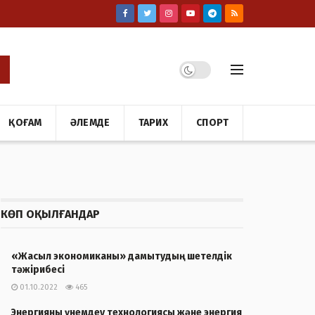
ҚОҒАМ
ӘЛЕМДЕ
ТАРИХ
СПОРТ
КӨП ОҚЫЛҒАНДАР
«Жасыл экономиканы» дамытудың шетелдік
тәжірибесі
01.10.2022
465
Энергияны үнемдеу технологиясы және энергия