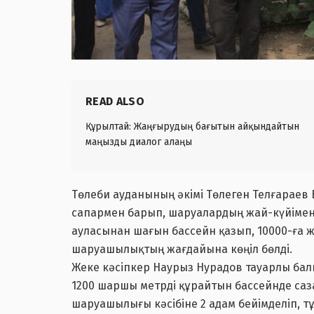
READ ALSO
Құрылтай: Жаңғырудың бағытын айқындайтын
маңызды диалог алаңы
Төлеби ауданының әкімі Төлеген Телғараев 
сапармен барып, шаруалардың жай-күйімен 
ауласынан шағын бассейн қазып, 10000-ға жу
шаруашылықтың жағдайына көңіл бөлді.
Жеке кәсіпкер Наурыз Нурадов тауарлы балық 
1200 шаршы метрді құрайтын бассейнде саза
шаруашылығы кәсібіне 2 адам бейімделіп, 