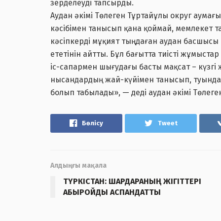
зерделеуді тапсырды.
Аудан әкімі Төлеген Тұртайұлы округ аума
кәсібімен танысып қана қоймай, мемлекет т
кәсіпкерді мұқият тыңдаған аудан басшысы
ететінін айтты. Бұл бағытта тиісті жұмыстар
іс-сапармен шығудағы басты мақсат – күзг
нысандардың жай-күйімен танысып, туында
болып табылады», — деді аудан әкімі Төлеге
Бөлісу
Tweet
Алдыңғы мақала
ТҮРКІСТАН: ШАРДАРАНЫҢ ЖІГІТТЕРІ
АБЫРОЙДЫ АСПАНДАТТЫ