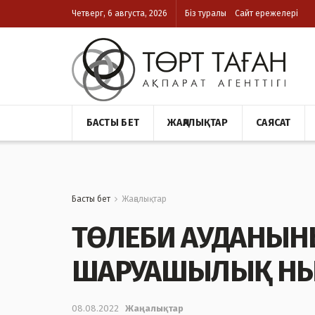
Четверг, 6 августа, 2026
Біз туралы
Сайт ережелері
БАСТЫ БЕТ
ЖАҢАЛЫҚТАР
САЯСАТ
Басты бет
Жаңалықтар
ТӨЛЕБИ АУДАНЫН
ШАРУАШЫЛЫҚ НЫ
08.08.2022
Жаңалықтар