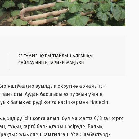
23 ТАМЫЗ: ҚҰРЫЛТАЙДЫҢ АЛҒАШҚЫ
САЙЛАУЫНЫҢ ТАРИХИ МАҢЫЗЫ
Бірінші Мамыр ауылдық округіне арнайы іс-
танысты. Аудан басшысы өз тұрғын үйінің
ық балық өсіруді қолға кәсіпкермен тілдесіп,
өндіру ісін қолға алып, бұл мақсатта 0,13 га жерге
н, тұқы (карп) балықтарын өсіруде. Балық
тұрақты жұмыспен қамтылған. Ұсақ шабақтарды