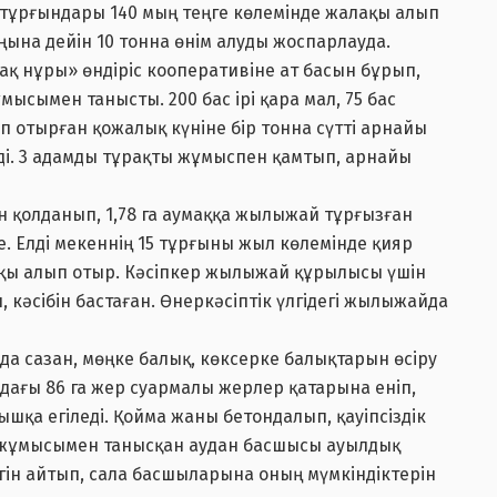
л тұрғындары 140 мың теңге көлемінде жалақы алып
ына дейін 10 тонна өнім алуды жоспарлауда.
қ нұры» өндіріс кооперативіне ат басын бұрып,
ұмысымен танысты. 200 бас ірі қара мал, 75 бас
отырған қожалық күніне бір тонна сүтті арнайы
зеді. 3 адамды тұрақты жұмыспен қамтып, арнайы
 қолданып, 1,78 га аумаққа жылыжай тұрғызған
 Елді мекеннің 15 тұрғыны жыл көлемінде қияр
ақы алып отыр. Кәсіпкер жылыжай құрылысы үшін
кәсібін бастаған. Өнеркәсіптік үлгідегі жылыжайда
а сазан, мөңке балық, көксерке балықтарын өсіру
ндағы 86 га жер суармалы жерлер қатарына еніп,
қа егіледі. Қойма жаны бетондалып, қауіпсіздік
 жұмысымен танысқан аудан басшысы ауылдық
ігін айтып, сала басшыларына оның мүмкіндіктерін