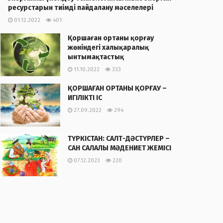
ресурстарын тиімді пайдалану мәселелері
01.12.2022
401
Қоршаған ортаны қорғау
жөніндегі халықаралық
ынтымақтастық
11.10.2022
333
ҚОРШАҒАН ОРТАНЫ ҚОРҒАУ –
ИГІЛІКТІ ІС
27.09.2022
294
ТҮРКІСТАН: САЛТ-ДӘСТҮРЛЕР –
САН САЛАЛЫ МӘДЕНИЕТ ЖЕМІСІ
07.12.2023
220