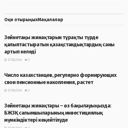
Оқи отырыңыз
Мақалалар
ЖАҢАЛЫҚТАР
Зейнетақы жинақтарын тұрақты түрде
қалыптастыратын қазақстандықтардың саны
артып келеді
07.08.2026
2
ЖАҢАЛЫҚТАР
Число казахстанцев, регулярно формирующих
свои пенсионные накопления, растет
07.08.2026
2
ЖАҢАЛЫҚТАР
Зейнетақы жинақтары – өз бақылауыңызда:
БЖЗҚ салымшыларының инвестициялық
мүмкіндіктері кеңейтілуде