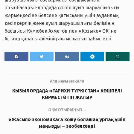
орынбасары Елордада өткен ауыл шаруашылығы
жәрмеңкесіне белсене қатысқаны үшін аудандық
кәсіпкерлік және ауыл шаруашылығы бөлімінің
басшысы Күмісбек Ахметов пен «Қозыке» ӨК-не
Астана қаласы әкімінің алғыс хатын табыс етті.
Алдыңғы мақала
ҚЫЗЫЛОРДАДА «ТАРИХИ ТҮРКІСТАН» КӨШПЕЛІ
КӨРМЕСІ ӨТІП ЖАТЫР
ОҚИ ОТЫРЫҢЫЗ...
«Жасыл» экономикаға көшу болашақ ұрпақ үшін
маңызды – экобелсенді