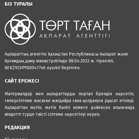
БІЗ ТУРАЛЫ
Ақпараттық агенттік Қазақстан Республикасы Ақпарат және
Қоғамдық даму министрлігінде 08.04.2022 ж. тіркеліп,
№KZ92VPY00047746 куәлігі берілген.
САЙТ ЕРЕЖЕСІ
Материалдар мен ақпараттарды портал брендін көрсетіп,
гиперсілтеме жасаған жағдайда ғана қолдануға рұқсат етіледі.
Ақпараттан мәтін, мәтін бөлігі немесе дәйексөз алынғанда
міндетті түрде тиісті сілтеме көрсетілуі керек.
РЕДАКЦИЯ