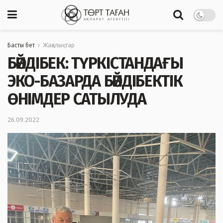
Басты бет
Жаңалықтар
БӘЙДІБЕК: ТҮРКІСТАНДАҒЫ
ЭКО-БАЗАРДА БӘЙДІБЕКТІК
ӨНІМДЕР САТЫЛУДА
26.09.2022