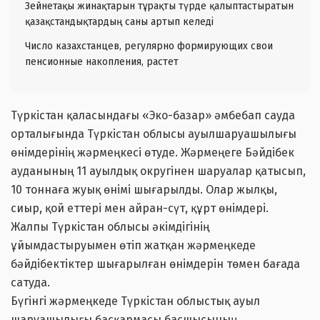
Зейнетақы жинақтарын тұрақты түрде қалыптастыратын
қазақстандықтардың саны артып келеді
Число казахстанцев, регулярно формирующих свои
пенсионные накопления, растет
Түркістан қаласындағы «Эко-базар» әмбебап сауда
орталығында Түркістан облысы ауылшаруашылығы
өнімдерінің жәрмеңкесі өтуде. Жәрмеңеге Бәйдібек
ауданының 11 ауылдық округінен шаруалар қатысып,
10 тоннаға жуық өнімі шығарылды. Олар жылқы,
сиыр, қой еттері мен айран-сүт, құрт өнімдері.
Жалпы Түркістан облысы әкімдігінің
ұйымдастыруымен өтіп жатқан жәрмеңкеде
бәйдібектіктер шығарылған өнімдерін төмен бағада
сатуда.
Бүгінгі жәрмеңкеде Түркістан облыстық ауыл
шаруашылығы басқармасы басшысының