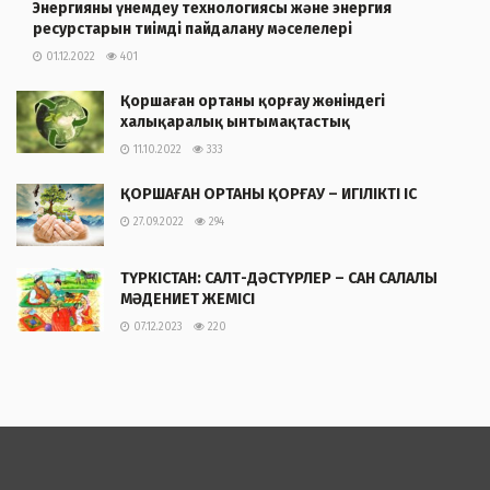
Энергияны үнемдеу технологиясы және энергия
ресурстарын тиімді пайдалану мәселелері
01.12.2022
401
Қоршаған ортаны қорғау жөніндегі
халықаралық ынтымақтастық
11.10.2022
333
ҚОРШАҒАН ОРТАНЫ ҚОРҒАУ – ИГІЛІКТІ ІС
27.09.2022
294
ТҮРКІСТАН: САЛТ-ДӘСТҮРЛЕР – САН САЛАЛЫ
МӘДЕНИЕТ ЖЕМІСІ
07.12.2023
220