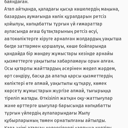
баяндаған.
Атап айтқанда, қаладағы қысқа көшелердің маңына,
базардың аумағында көлік құралдарын ретсіз
қойылуы, көпқабатты тұрғын үй ғимараттар
ауласында ағаш бұтақтарының ретсіз өсуі,
автокөліктерге кіруге арналған жолдардың уақытша
бөгде заттармен қоршалуы, көше бойларында
қандайда бір жөндеу жұмыстары кезінде арнайы
қызметтерге уақытылы хабарламауы орын алған.
Осы қатарлы жайттардың әсерінен жедел жәрдем,
өрт сөндіру, басқа да апатқа қарсы қызметтердің
көліктері өте алмай, уақытылы құтқару, көмек
көрсету жұмыстарын жүргізе алмай, тығырыққа
тіреліп жатады. Өткізіліп жатқан оқу-жаттығулар
және өрттерге шығулар барысында көпқабатты
тұрғын үйлердің аулаларындағы Жылу
құбырларының төмен орнатылғаны айтылды.
Қала әкімі аталған кедергілерді қалпына келтіру