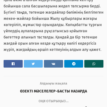
бойынша сала басшыларына жедел тапсырма берді.
Бүгінгі таңда, төтенше жағдайлар бөлімінің белгілеген
мекен-жайлар бойынша Жылу құбырлары жоғары
көтеріліп, жұмыстар орындалды. Көпқабатты тұрғын
үйлердің аулаларына рұқсатынсыз қойылған
бөгеттер алынып тасталды. Қандай да бір төтенше
жағдай орын алған кезде құтқару көлігі кедергісіз
жүріп, жағдайдың өршіп кетпеуінің алдын алу қажет.
Алдыңғы мақала
ӨЗЕКТІ МӘСЕЛЕЛЕР-БАСТЫ НАЗАРДА
ОҚИ ОТЫРЫҢЫЗ...