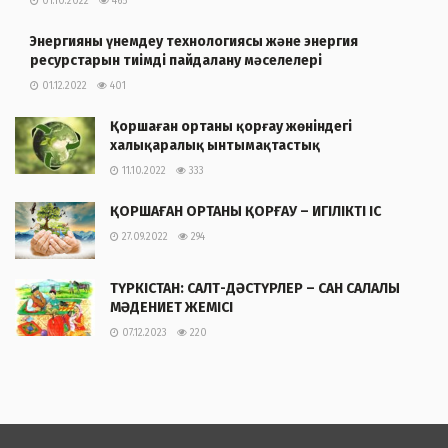
01.10.2022
465
Энергияны үнемдеу технологиясы және энергия
ресурстарын тиімді пайдалану мәселелері
01.12.2022
401
Қоршаған ортаны қорғау жөніндегі
халықаралық ынтымақтастық
11.10.2022
333
ҚОРШАҒАН ОРТАНЫ ҚОРҒАУ – ИГІЛІКТІ ІС
27.09.2022
294
ТҮРКІСТАН: САЛТ-ДӘСТҮРЛЕР – САН САЛАЛЫ
МӘДЕНИЕТ ЖЕМІСІ
07.12.2023
220