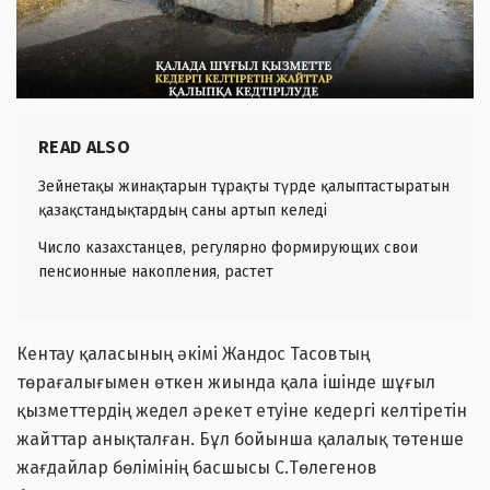
READ ALSO
Зейнетақы жинақтарын тұрақты түрде қалыптастыратын
қазақстандықтардың саны артып келеді
Число казахстанцев, регулярно формирующих свои
пенсионные накопления, растет
Кентау қаласының әкімі Жандос Тасовтың
төрағалығымен өткен жиында қала ішінде шұғыл
қызметтердің жедел әрекет етуіне кедергі келтіретін
жайттар анықталған. Бұл бойынша қалалық төтенше
жағдайлар бөлімінің басшысы С.Төлегенов