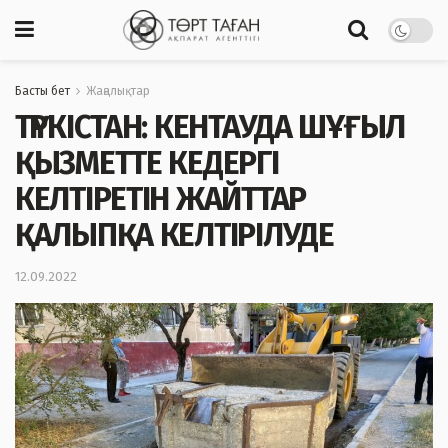
Басты бет
Жаңалықтар
ТҮРКІСТАН: КЕНТАУДА ШҰҒЫЛ
ҚЫЗМЕТТЕ КЕДЕРГІ
КЕЛТІРЕТІН ЖАЙТТАР
ҚАЛЫПҚА КЕЛТІРІЛУДЕ
12.09.2022