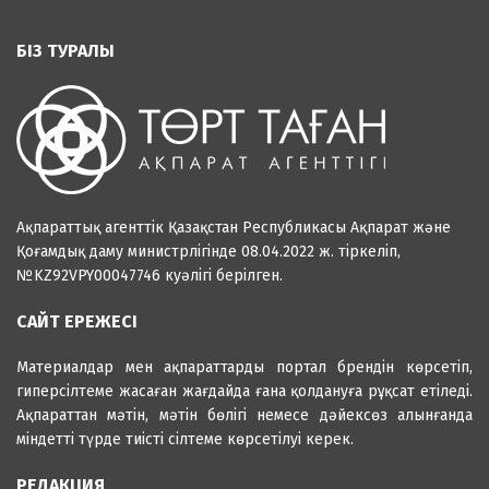
БІЗ ТУРАЛЫ
Ақпараттық агенттік Қазақстан Республикасы Ақпарат және
Қоғамдық даму министрлігінде 08.04.2022 ж. тіркеліп,
№KZ92VPY00047746 куәлігі берілген.
САЙТ ЕРЕЖЕСІ
Материалдар мен ақпараттарды портал брендін көрсетіп,
гиперсілтеме жасаған жағдайда ғана қолдануға рұқсат етіледі.
Ақпараттан мәтін, мәтін бөлігі немесе дәйексөз алынғанда
міндетті түрде тиісті сілтеме көрсетілуі керек.
РЕДАКЦИЯ