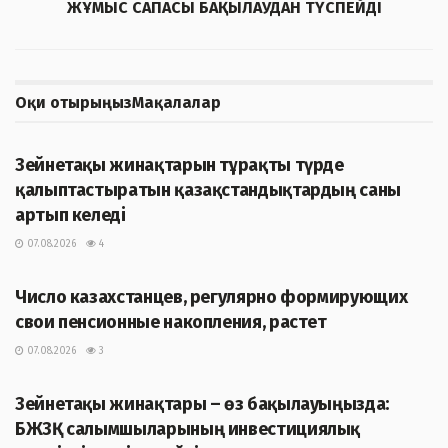
ЖҰМЫС САПАСЫ БАҚЫЛАУДАН ТҮСПЕЙДІ
Оқи отырыңыз
Мақалалар
ЖАҢАЛЫҚТАР
Зейнетақы жинақтарын тұрақты түрде
қалыптастыратын қазақстандықтардың саны
артып келеді
07.08.2026
4
ЖАҢАЛЫҚТАР
Число казахстанцев, регулярно формирующих
свои пенсионные накопления, растет
07.08.2026
3
ЖАҢАЛЫҚТАР
Зейнетақы жинақтары – өз бақылауыңызда:
БЖЗҚ салымшыларының инвестициялық