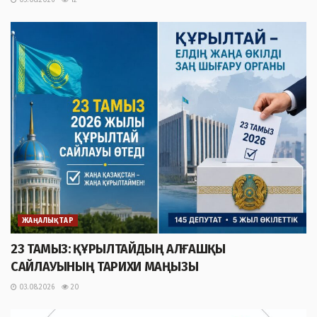
03.08.2026
12
ЖАҢАЛЫҚТАР
23 ТАМЫЗ: ҚҰРЫЛТАЙДЫҢ АЛҒАШҚЫ
САЙЛАУЫНЫҢ ТАРИХИ МАҢЫЗЫ
03.08.2026
20