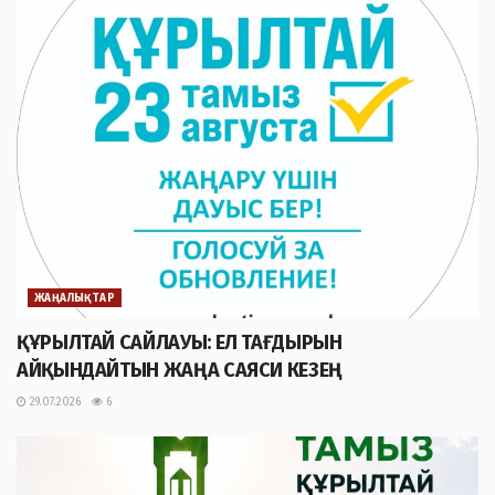
ЖАҢАЛЫҚТАР
ҚҰРЫЛТАЙ САЙЛАУЫ: ЕЛ ТАҒДЫРЫН
АЙҚЫНДАЙТЫН ЖАҢА САЯСИ КЕЗЕҢ
29.07.2026
6