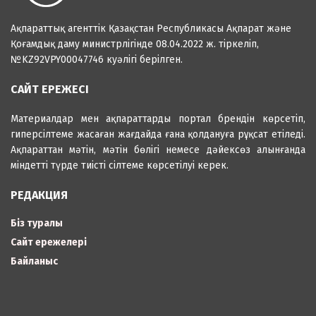
Ақпараттық агенттік Қазақстан Республикасы Ақпарат және
Қоғамдық даму министрлігінде 08.04.2022 ж. тіркеліп,
№KZ92VPY00047746 куәлігі берілген.
САЙТ ЕРЕЖЕСІ
Материалдар мен ақпараттарды портал брендін көрсетіп,
гиперсілтеме жасаған жағдайда ғана қолдануға рұқсат етіледі.
Ақпараттан мәтін, мәтін бөлігі немесе дәйексөз алынғанда
міндетті түрде тиісті сілтеме көрсетілуі керек.
РЕДАКЦИЯ
Біз туралы
Сайт ережелері
Байланыс