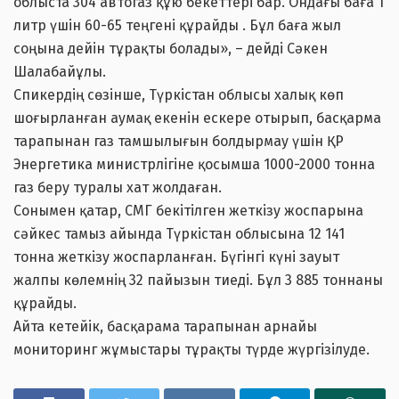
облыста 304 автогаз құю бекеттері бар. Ондағы баға 1
литр үшін 60-65 теңгені құрайды . Бұл баға жыл
соңына дейін тұрақты болады», – дейді Сәкен
Шалабайұлы.
Спикердің сөзінше, Түркістан облысы халық көп
шоғырланған аумақ екенін ескере отырып, басқарма
тарапынан газ тамшылығын болдырмау үшін ҚР
Энергетика министрлігіне қосымша 1000-2000 тонна
газ беру туралы хат жолдаған.
Сонымен қатар, СМГ бекітілген жеткізу жоспарына
сәйкес тамыз айында Түркістан облысына 12 141
тонна жеткізу жоспарланған. Бүгінгі күні зауыт
жалпы көлемнің 32 пайызын тиеді. Бұл 3 885 тоннаны
құрайды.
Айта кетейік, басқарама тарапынан арнайы
мониторинг жұмыстары тұрақты түрде жүргізілуде.