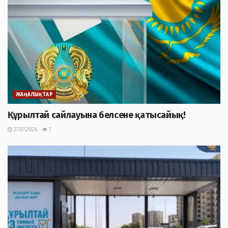
ЖАҢАЛЫҚТАР
Құрылтай сайлауына белсене қатысайық!
27.07.2026
7