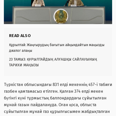
READ ALSO
Құрылтай: Жаңғырудың бағытын айқындайтын маңызды
диалог алаңы
23 ТАМЫЗ: ҚҰРЫЛТАЙДЫҢ АЛҒАШҚЫ САЙЛАУЫНЫҢ
ТАРИХИ МАҢЫЗЫ
Түркістан облысындағы 831 елді мекеннің 457-і табиғи
газбен қамтамасыз етілген. Қалған 374 елді мекен
бүгінгі күні тұрмыстық баллондардағы сұйытылған
мұнай газын пайдалануда. Оған қоса, облыста
сұйытылған мұнай газ құрылғысымен жабдықталған