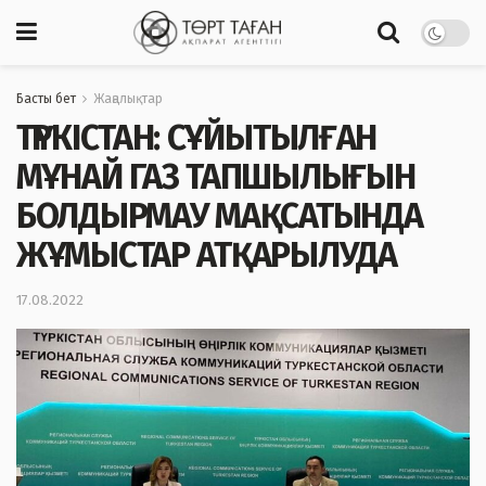
Басты бет
Жаңалықтар
ТҮРКІСТАН: СҰЙЫТЫЛҒАН
МҰНАЙ ГАЗ ТАПШЫЛЫҒЫН
БОЛДЫРМАУ МАҚСАТЫНДА
ЖҰМЫСТАР АТҚАРЫЛУДА
17.08.2022