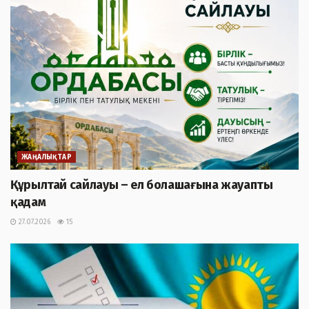
ЖАҢАЛЫҚТАР
Құрылтай сайлауы – ел болашағына жауапты
қадам
27.07.2026
15