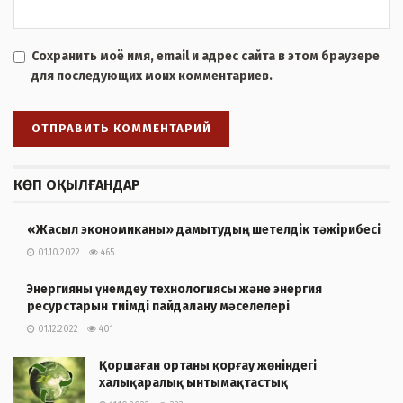
Сохранить моё имя, email и адрес сайта в этом браузере
для последующих моих комментариев.
КӨП ОҚЫЛҒАНДАР
«Жасыл экономиканы» дамытудың шетелдік тәжірибесі
01.10.2022
465
Энергияны үнемдеу технологиясы және энергия
ресурстарын тиімді пайдалану мәселелері
01.12.2022
401
Қоршаған ортаны қорғау жөніндегі
халықаралық ынтымақтастық