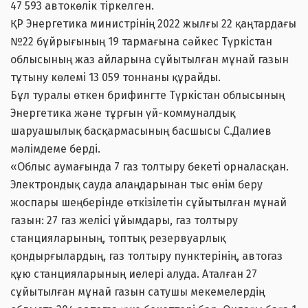
47 593 автокөлік тіркелген.
ҚР Энергетика министрінің 2022 жылғы 22 қаңтардағы
№22 бұйрығының 19 тармағына сәйкес Түркістан
облысының жаз айларына сұйытылған мұнай газын
тұтыну көлемі 13 059 тоннаны құрайды.
Бұл туралы өткен брифингте Түркістан облысының
Энергетика және тұрғын үй-коммуналдық
шаруашылық басқармасының басшысы С.Далиев
мәлімдеме берді.
«Облыс аумағында 7 газ толтыру бекеті орналасқан.
Электрондық сауда алаңдарынан тыс өнім беру
жоспары шеңберінде өткізілетін сұйытылған мұнай
газын: 27 газ желісі ұйымдары, газ толтыру
станцияларының, топтық резервуарлық
қондырғылардың, газ толтыру пунктерінің, автогаз
құю станцияларының иелері алуда. Аталған 27
сұйытылған мұнай газын сатушы мекемелердің