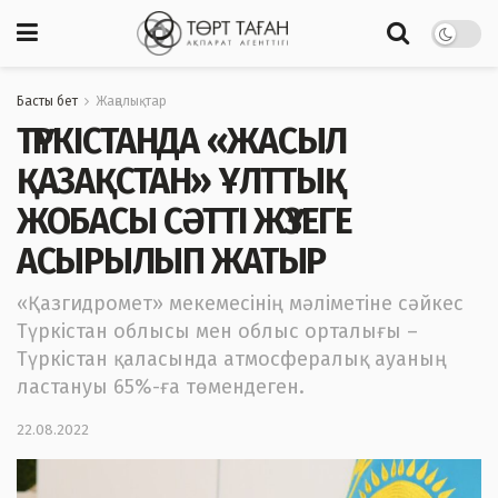
Басты бет
Жаңалықтар
ТҮРКІСТАНДА «ЖАСЫЛ
ҚАЗАҚСТАН» ҰЛТТЫҚ
ЖОБАСЫ СӘТТІ ЖҮЗЕГЕ
АСЫРЫЛЫП ЖАТЫР
«Қазгидромет» мекемесінің мәліметіне сәйкес
Түркістан облысы мен облыс орталығы –
Түркістан қаласында атмосфералық ауаның
ластануы 65%-ға төмендеген.
22.08.2022