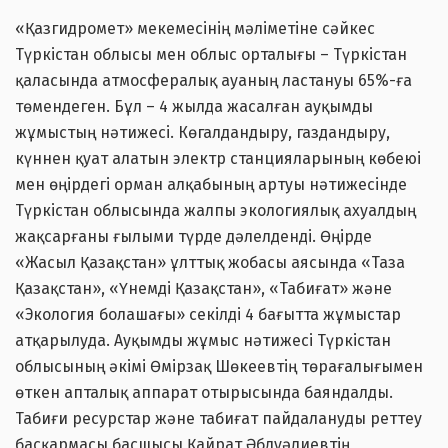
«Қазгидромет» мекемесінің мәліметіне сәйкес
Түркістан облысы мен облыс орталығы – Түркістан
қаласында атмосфералық ауаның ластануы 65%-ға
төмендеген. Бұл – 4 жылда жасалған ауқымды
жұмыстың нәтижесі. Көгалдандыру, газдандыру,
күннен қуат алатын электр станцияларының көбеюі
мен өңірдегі орман алқабының артуы нәтижесінде
Түркістан облысында жалпы экологиялық ахуалдың
жақсарғаны ғылыми түрде дәлелденді. Өңірде
«Жасыл Қазақстан» ұлттық жобасы аясында «Таза
Қазақстан», «Үнемді Қазақстан», «Табиғат» және
«Экология болашағы» секілді 4 бағытта жұмыстар
атқарылуда. Ауқымды жұмыс нәтижесі Түркістан
облысының әкімі Өмірзақ Шөкеевтің төрағалығымен
өткен апталық аппарат отырысында баяндалды.
Табиғи ресурстар және табиғат пайдалануды реттеу
басқармасы басшысы Қайрат Әбдуәлиевтің