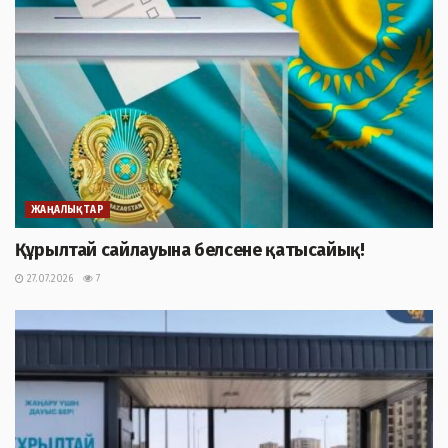
ЖАҢАЛЫҚТАР
Құрылтай сайлауына белсене қатысайық!
27.07.2026
7