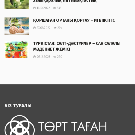
халықаралық ынтымақтастық
11.10.2022
333
ҚОРШАҒАН ОРТАНЫ ҚОРҒАУ – ИГІЛІКТІ ІС
27.09.2022
294
ТҮРКІСТАН: САЛТ-ДӘСТҮРЛЕР – САН САЛАЛЫ
МӘДЕНИЕТ ЖЕМІСІ
07.12.2023
220
БІЗ ТУРАЛЫ