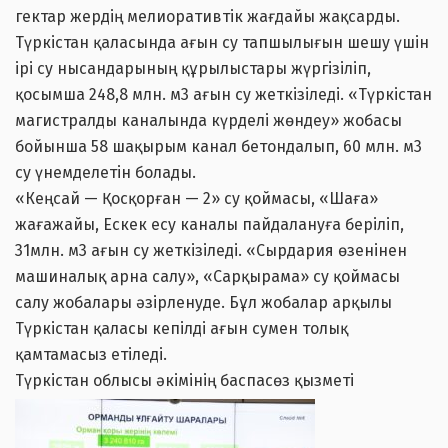
гектар жердің мелиоративтік жағдайы жақсарды.
Түркістан қаласында ағын су тапшылығын шешу үшін
ірі су нысандарының құрылыстары жүргізіліп,
қосымша 248,8 млн. м3 ағын су жеткізіледі. «Түркістан
магистралды каналында күрделі жөндеу» жобасы
бойынша 58 шақырым канал бетондалып, 60 млн. м3
су үнемделетін болады.
«Кеңсай — Қосқорған — 2» су қоймасы, «Шаға»
жағажайы, Ескек есу каналы пайдалануға беріліп,
31млн. м3 ағын су жеткізіледі. «Сырдария өзенінен
машиналық арна салу», «Сарқырама» су қоймасы
салу жобалары әзірленуде. Бұл жобалар арқылы
Түркістан қаласы кепілді ағын сумен толық
қамтамасыз етіледі.
Түркістан облысы әкімінің баспасөз қызметі