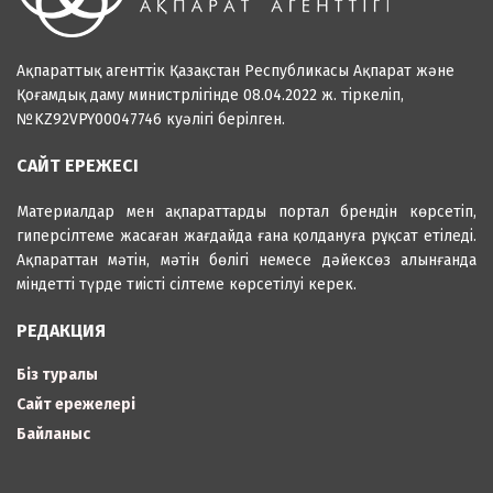
Ақпараттық агенттік Қазақстан Республикасы Ақпарат және
Қоғамдық даму министрлігінде 08.04.2022 ж. тіркеліп,
№KZ92VPY00047746 куәлігі берілген.
САЙТ ЕРЕЖЕСІ
Материалдар мен ақпараттарды портал брендін көрсетіп,
гиперсілтеме жасаған жағдайда ғана қолдануға рұқсат етіледі.
Ақпараттан мәтін, мәтін бөлігі немесе дәйексөз алынғанда
міндетті түрде тиісті сілтеме көрсетілуі керек.
РЕДАКЦИЯ
Біз туралы
Сайт ережелері
Байланыс