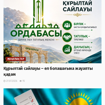
ЖАҢАЛЫҚТАР
Құрылтай сайлауы – ел болашағына жауапты
қадам
27.07.2026
15