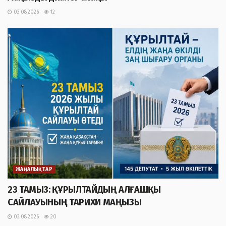
03.08.2026
12
ЖАҢАЛЫҚТАР
23 ТАМЫЗ: ҚҰРЫЛТАЙДЫҢ АЛҒАШҚЫ
САЙЛАУЫНЫҢ ТАРИХИ МАҢЫЗЫ
03.08.2026
20