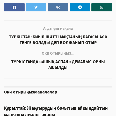
Алдыңғы мақала
ТҮРКІСТАН: БИЫЛ ШИТТІ МАҚТАНЫҢ БАҒАСЫ 400
ТЕҢГЕ БОЛАДЫ ДЕП БОЛЖАНЫП ОТЫР
ОҚИ ОТЫРЫҢЫЗ...
ТҮРКІСТАНДА «АШЫҚ АСПАН» ДЕМАЛЫС ОРНЫ
АШЫЛДЫ
Оқи отырыңыз
Мақалалар
ЖАҢАЛЫҚТАР
Құрылтай: Жаңғырудың бағытын айқындайтын
маңызды диалог алаңы