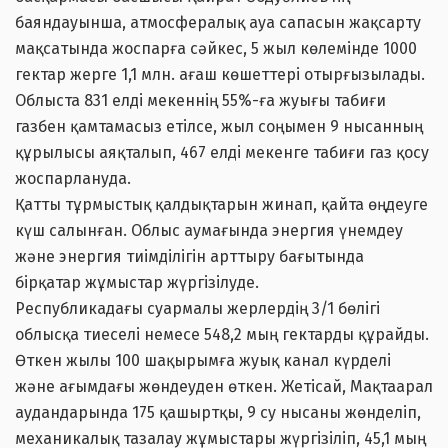
баяндауынша, атмосфералық ауа сапасын жақсарту
мақсатында жоспарға сәйкес, 5 жыл көлемінде 1000
гектар жерге 1,1 млн. ағаш көшеттері отырғызылады.
Облыста 831 елді мекеннің 55%-ға жуығы табиғи
газбен қамтамасыз етілсе, жыл соңымен 9 нысанның
құрылысы аяқталып, 467 елді мекенге табиғи газ қосу
жоспарлануда.
Қатты тұрмыстық қалдықтарын жинап, қайта өңдеуге
күш салынған. Облыс аумағында энергия үнемдеу
және энергия тиімділігін арттыру бағытында
бірқатар жұмыстар жүргізілуде.
Республикадағы суармалы жерлердің 3/1 бөлігі
облысқа тиеселі немесе 548,2 мың гектарды құрайды.
Өткен жылы 100 шақырымға жуық канал күрделі
және ағымдағы жөндеуден өткен. Жетісай, Мақтаарал
аудандарында 175 қашыртқы, 9 су нысаны жөнделіп,
механикалық тазалау жұмыстары жүргізіліп, 45,1 мың