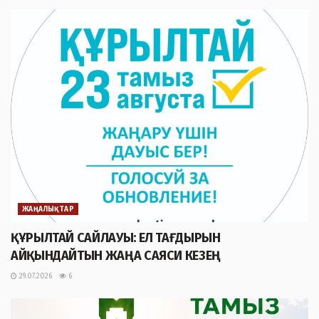
ЖАҢАЛЫҚТАР
ҚҰРЫЛТАЙ САЙЛАУЫ: ЕЛ ТАҒДЫРЫН
АЙҚЫНДАЙТЫН ЖАҢА САЯСИ КЕЗЕҢ
29.07.2026
6