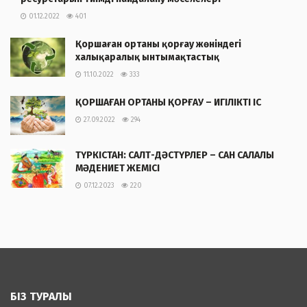
01.12.2022
401
Қоршаған ортаны қорғау жөніндегі
халықаралық ынтымақтастық
11.10.2022
333
ҚОРШАҒАН ОРТАНЫ ҚОРҒАУ – ИГІЛІКТІ ІС
27.09.2022
294
ТҮРКІСТАН: САЛТ-ДӘСТҮРЛЕР – САН САЛАЛЫ
МӘДЕНИЕТ ЖЕМІСІ
07.12.2023
220
БІЗ ТУРАЛЫ