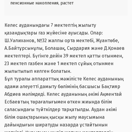
пенсионные накопления, растет
Келес ауданындағы 7 мектептің жылыту
қазандықтары газ жүйесіне ауысады. Олар:
Ш.Уәлиханов, №32 жалпы орта мектебі, Жуантөбе,
А.Байтұрсынұлы, Болашақ, Сырдария және Д.Қонаев
мектептері. Бүгінге дейін 39 мектеп қатты отынмен,
23 мектеп газбен және 1 мектеп сұйық отынмен
жылытылып келген болатын.
Бұл туралы аппараттық мәжілісте Келес ауданының
адами әлеуетті дамыту бөлімінің басшысы Бақтияр
Абдиев мәлімдеді. Келес ауданының әкімі Ақментай
Есбаевтың төрағалығымен өткен жиында білім
саласындағы түйткілдер тарқатылды. Аудан әкімі
білім ошақтарының қысқы жылу маусымына
дайындығын ширатуды назарда ұстайтынын