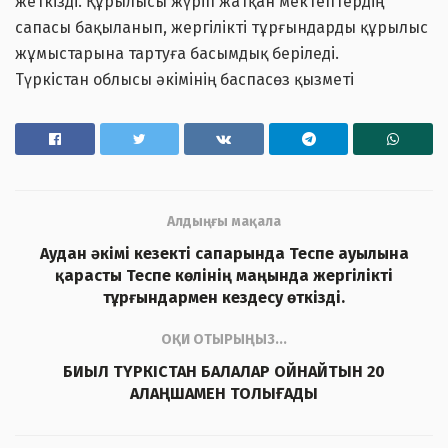
жеткізді. Құрылысы жүріп жатқан мектептердің
сапасы бақыланып, жергілікті тұрғындарды құрылыс
жұмыстарына тартуға басымдық беріледі.
Түркістан облысы әкімінің баспасөз қызметі
Алдыңғы мақала
Аудан әкімі кезекті сапарында Теспе ауылына
қарасты Теспе көлінің маңында жергілікті
тұрғындармен кездесу өткізді.
ОҚИ ОТЫРЫҢЫЗ...
БИЫЛ ТҮРКІСТАН БАЛАЛАР ОЙНАЙТЫН 20
АЛАҢШАМЕН ТОЛЫҒАДЫ