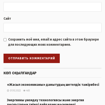
Сайт
Сохранить моё имя, email и адрес сайта в этом браузере
для последующих моих комментариев.
КӨП ОҚЫЛҒАНДАР
«Жасыл экономиканы» дамытудың шетелдік тәжірибесі
01.10.2022
465
Энергияны үнемдеу технологиясы және энергия
ресурстарын тиімді пайдалану мәселелері