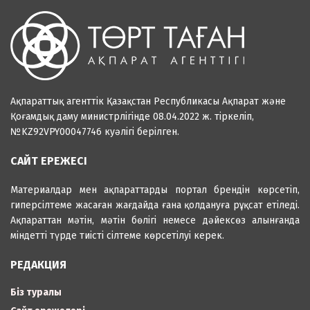
Ақпараттық агенттік Қазақстан Республикасы Ақпарат және
Қоғамдық даму министрлігінде 08.04.2022 ж. тіркеліп,
№KZ92VPY00047746 куәлігі берілген.
САЙТ ЕРЕЖЕСІ
Материалдар мен ақпараттарды портал брендін көрсетіп,
гиперсілтеме жасаған жағдайда ғана қолдануға рұқсат етіледі.
Ақпараттан мәтін, мәтін бөлігі немесе дәйексөз алынғанда
міндетті түрде тиісті сілтеме көрсетілуі керек.
РЕДАКЦИЯ
Біз туралы