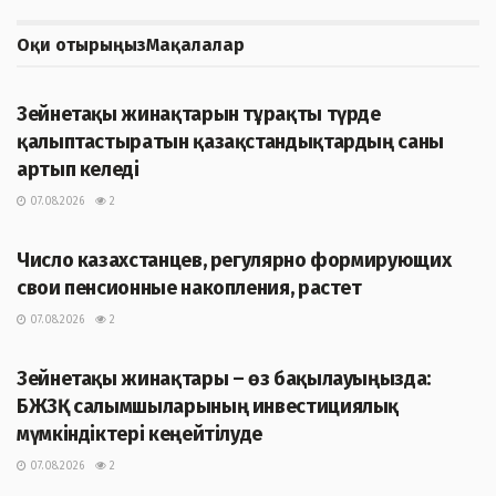
Оқи отырыңыз
Мақалалар
ЖАҢАЛЫҚТАР
Зейнетақы жинақтарын тұрақты түрде
қалыптастыратын қазақстандықтардың саны
артып келеді
07.08.2026
2
ЖАҢАЛЫҚТАР
Число казахстанцев, регулярно формирующих
свои пенсионные накопления, растет
07.08.2026
2
ЖАҢАЛЫҚТАР
Зейнетақы жинақтары – өз бақылауыңызда:
БЖЗҚ салымшыларының инвестициялық
мүмкіндіктері кеңейтілуде
07.08.2026
2
ЖАҢАЛЫҚТАР