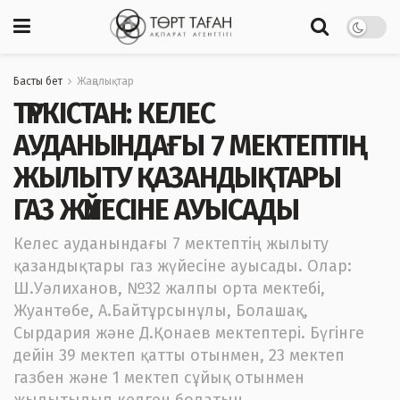
Басты бет
Жаңалықтар
ТҮРКІСТАН: КЕЛЕС
АУДАНЫНДАҒЫ 7 МЕКТЕПТІҢ
ЖЫЛЫТУ ҚАЗАНДЫҚТАРЫ
ГАЗ ЖҮЙЕСІНЕ АУЫСАДЫ
Келес ауданындағы 7 мектептің жылыту
қазандықтары газ жүйесіне ауысады. Олар:
Ш.Уәлиханов, №32 жалпы орта мектебі,
Жуантөбе, А.Байтұрсынұлы, Болашақ,
Сырдария және Д.Қонаев мектептері. Бүгінге
дейін 39 мектеп қатты отынмен, 23 мектеп
газбен және 1 мектеп сұйық отынмен
жылытылып келген болатын.