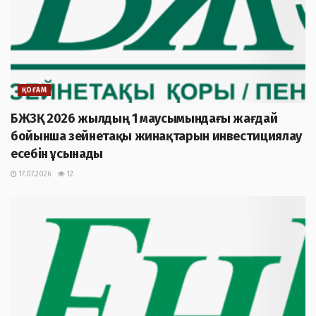
ҚОҒАМ
БЖЗҚ 2026 жылдың 1 маусымындағы жағдай
бойынша зейнетақы жинақтарын инвестициялау
есебін ұсынады
17.07.2026
12