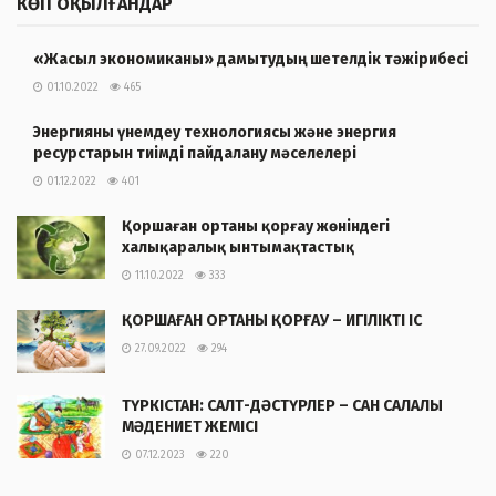
КӨП ОҚЫЛҒАНДАР
«Жасыл экономиканы» дамытудың шетелдік тәжірибесі
01.10.2022
465
Энергияны үнемдеу технологиясы және энергия
ресурстарын тиімді пайдалану мәселелері
01.12.2022
401
Қоршаған ортаны қорғау жөніндегі
халықаралық ынтымақтастық
11.10.2022
333
ҚОРШАҒАН ОРТАНЫ ҚОРҒАУ – ИГІЛІКТІ ІС
27.09.2022
294
ТҮРКІСТАН: САЛТ-ДӘСТҮРЛЕР – САН САЛАЛЫ
МӘДЕНИЕТ ЖЕМІСІ
07.12.2023
220