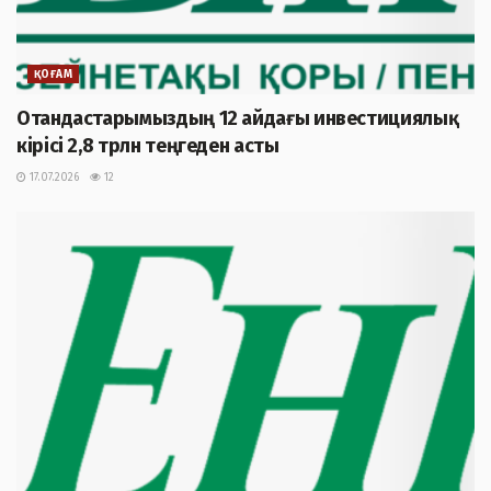
ҚОҒАМ
Отандастарымыздың 12 айдағы инвестициялық
кірісі 2,8 трлн теңгеден асты
17.07.2026
12