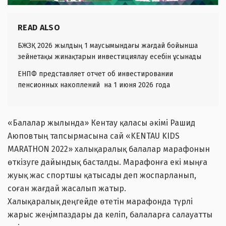
READ ALSO
БЖЗҚ 2026 жылдың 1 маусымындағы жағдай бойынша
зейнетақы жинақтарын инвестициялау есебін ұсынады
ЕНПФ представляет отчет об инвестировании
пенсионных накоплений на 1 июня 2026 года
«Балалар жылында» Кентау қаласы әкімі Рашид
Аюповтың тапсырмасына сай «KENTAU KIDS
MARATHON 2022» халықаралық балалар марафонын
өткізуге дайындық басталды. Марафонға екі мыңға
жуық жас спортшы қатысады деп жоспарланып,
соған жағдай жасалып жатыр.
Халықаралық деңгейде өтетін марафонда түрлі
жарыс жеңімпаздары да келіп, балаларға салауатты