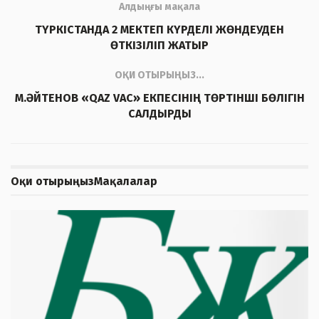
Алдыңғы мақала
ТҮРКІСТАНДА 2 МЕКТЕП КҮРДЕЛІ ЖӨНДЕУДЕН
ӨТКІЗІЛІП ЖАТЫР
ОҚИ ОТЫРЫҢЫЗ...
М.ӘЙТЕНОВ «QAZ VAC» ЕКПЕСІНІҢ ТӨРТІНШІ БӨЛІГІН
САЛДЫРДЫ
Оқи отырыңыз
Мақалалар