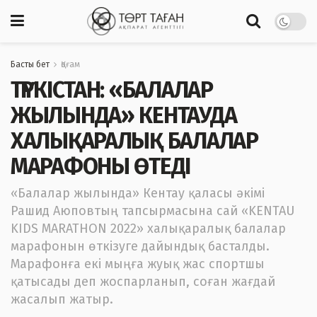
Басты бет
Қоғам
ТҮРКІСТАН: «БАЛАЛАР
ЖЫЛЫНДА» КЕНТАУДА
ХАЛЫҚАРАЛЫҚ БАЛАЛАР
МАРАФОНЫ ӨТЕДІ
«Балалар жылында» Кентау қаласы әкімі
Рашид Аюповтың тапсырмасына сай «KENTAU
KIDS MARATHON 2022» халықаралық балалар
марафонын өткізуге дайындық басталды.
Марафонға екі мыңға жуық жас спортшы
қатысады деп жоспарланып, соған жағдай
жасалып жатыр.