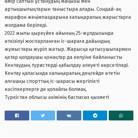
өмір салтын ұстанудың маңызы мен
артықшылықтарын таныстыра алады. Сондай-ақ
марафон жеңімпаздарына халықаралық жарыстарға
жолдама беріледі.
2022 жылы қыркүйек айының 25-жұлдызында
өткізілуі жоспарланған іс-шараға дайындық
жұмыстары жүріп жатыр. Жарысқа қатысушылармен
қатар қолдаушы қонақтар да келуіне байланысты
Кентаудың туристерді қабылдау әлеуеті көрсетіледі.
Кентау қаласында халықаралық деңгейде өтетін
алғашқы спорттық іс-шарасы жергілікті
кәсіпкерлерге де қолайлы болмақ.
Түркістан облысы әкімінің баспасөз қызметі