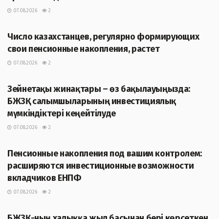
07.08.2026
2
ЖАҢАЛЫҚТАР
Число казахстанцев, регулярно формирующих
свои пенсионные накопления, растет
07.08.2026
2
ЖАҢАЛЫҚТАР
Зейнетақы жинақтары – өз бақылауыңызда:
БЖЗҚ салымшыларының инвестициялық
мүмкіндіктері кеңейтілуде
07.08.2026
2
ЖАҢАЛЫҚТАР
Пенсионные накопления под вашим контролем:
расширяются инвестиционные возможности
вкладчиков ЕНПФ
07.08.2026
2
ЖАҢАЛЫҚТАР
БЖЗҚ-ның халыққа жыл басынан бері көрсеткен