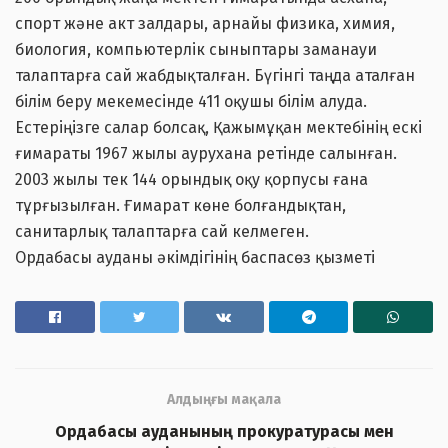
спорт және акт залдары, арнайы физика, химия,
биология, компьютерлік сыныптары заманауи
талаптарға сай жабдықталған. Бүгінгі таңда аталған
білім беру мекемесінде 411 оқушы білім алуда.
Естеріңізге салар болсақ, Қажымұқан мектебінің ескі
ғимараты 1967 жылы аурухана ретінде салынған.
2003 жылы тек 144 орындық оқу қорпусы ғана
тұрғызылған. Ғимарат көне болғандықтан,
санитарлық талаптарға сай келмеген.
Ордабасы ауданы әкімдігінің баспасөз қызметі
Алдыңғы мақала
Ордабасы ауданының прокуратурасы мен