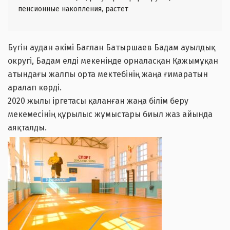
пенсионные накопления, растет
Бүгін аудан әкімі Бағлан Батыршаев Бадам ауылдық
округі, Бадам елді мекенінде орналасқан Қажымұқан
атындағы жалпы орта мектебінің жаңа ғимаратын
аралап көрді.
2020 жылы іргетасы қаланған жаңа білім беру
мекемесінің құрылыс жұмыстары биыл жаз айында
аяқталды.