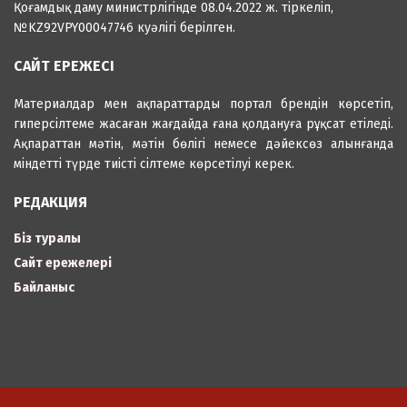
Қоғамдық даму министрлігінде 08.04.2022 ж. тіркеліп,
№KZ92VPY00047746 куәлігі берілген.
САЙТ ЕРЕЖЕСІ
Материалдар мен ақпараттарды портал брендін көрсетіп,
гиперсілтеме жасаған жағдайда ғана қолдануға рұқсат етіледі.
Ақпараттан мәтін, мәтін бөлігі немесе дәйексөз алынғанда
міндетті түрде тиісті сілтеме көрсетілуі керек.
РЕДАКЦИЯ
Біз туралы
Сайт ережелері
Байланыс