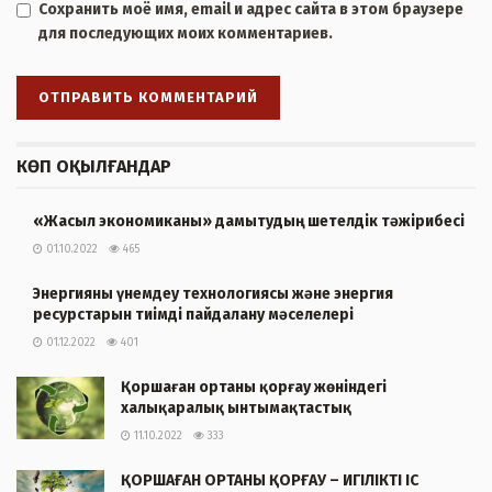
Сохранить моё имя, email и адрес сайта в этом браузере
для последующих моих комментариев.
КӨП ОҚЫЛҒАНДАР
«Жасыл экономиканы» дамытудың шетелдік тәжірибесі
01.10.2022
465
Энергияны үнемдеу технологиясы және энергия
ресурстарын тиімді пайдалану мәселелері
01.12.2022
401
Қоршаған ортаны қорғау жөніндегі
халықаралық ынтымақтастық
11.10.2022
333
ҚОРШАҒАН ОРТАНЫ ҚОРҒАУ – ИГІЛІКТІ ІС