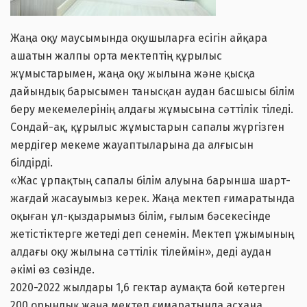
Жаңа оқу маусымында оқушыларға есігін айқара
ашатын жалпы орта мектептің құрылыс
жұмыстарымен, жаңа оқу жылына және қысқа
дайындық барысымен танысқан аудан басшысы білім
беру мекемелерінің алдағы жұмысына сәттілік тіледі.
Сондай-ақ, құрылыс жұмыстарын сапалы жүргізген
мердігер мекеме жауаптыларына да алғысын
білдірді.
«Жас ұрпақтың сапалы білім алуына барынша шарт-
жағдай жасауымыз керек. Жаңа мектеп ғимаратында
оқыған ұл-қыздарымыз білім, ғылым бәсекесінде
жетістіктерге жетеді деп сенемін. Мектеп ұжымының
алдағы оқу жылына сәттілік тілеймін», деді аудан
әкімі өз сөзінде.
2020-2022 жылдары 1,6 гектар аумақта бой көтерген
200 орындық жаңа мектеп ғимаратында асхана,