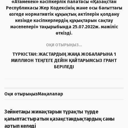
«Атамекен» кәсіпкерлік палатасы «Қазақстан
Республикасы Жер Кодексінің және осы бағыттағы
өзгеде нормативтік құқықтық актілерін қолдану
кезінде кәсіпкерлердің құқықтарын сақтау
мәселелері» тақырыбында 25.07.2022ж. мәжіліс
өткізді.
ОҚИ ОТЫРЫҢЫЗ...
ТҮРКІСТАН: ЖАСТАРДЫҢ ЖАҢА ЖОБАЛАРЫНА 1
МИЛЛИОН ТЕҢГЕГЕ ДЕЙІН ҚАЙТАРЫМСЫЗ ГРАНТ
БЕРІЛЕДІ
Оқи отырыңыз
Мақалалар
ЖАҢАЛЫҚТАР
Зейнетақы жинақтарын тұрақты түрде
қалыптастыратын қазақстандықтардың саны
артып келеді