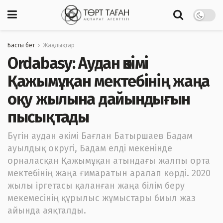
Басты бет
Жаңалықтар
Ordabasy: Аудан әкімі
Қажымұқан мектебінің жаңа
оқу жылына дайындығын
пысықтады
Бүгін аудан әкімі Бағлан Батыршаев Бадам
ауылдық округі, Бадам елді мекенінде
орналасқан Қажымұқан атындағы жалпы орта
мектебінің жаңа ғимаратын аралап көрді. 2020
жылы іргетасы қаланған жаңа білім беру
мекемесінің құрылыс жұмыстары биыл жаз
айында аяқталды.