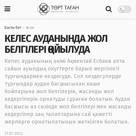
Басты бет
Қоғам
КЕЛЕС АУДАНЫНДА ЖОЛ
БЕЛГІЛЕРІ ҚОЙЫЛУДА
Келес ауданының әкімі Ақментай Есбаев апта
сайын ауылдық окугтерге барып жергілікті
тұрғындармен кездесуде. Сол кездесулерде
тұрғындар аудан басшысынан көше
бойларына жол белгілерін, жасанды жол
кедергілерін орнатуды сұраған болатын. Аудан
басшысы өз сөзінде жол белгілері мен жасанды
кедергілер заң талаптарына сай қажетті
жерлерге орнатылатынын жеткізген болатын.
21.07.2022