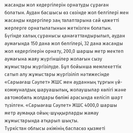
жасанды жол кедергілерін орнатуды сұраған
болатын. Аудан басшысы өз сөзінде жол белгілері мен
жасанды кедергілер заң талаптарына сай қажетті
жерлерге орнатылатынын жеткізген болатын.
Бүгінде халық сұранысы қанағаттандырылып, аудан
аумағында 150 дана жол белгілері, 32 дана жасанды
жол кедергілерін орнату, 200,0 шаршы метр мектеп
аумағына жаяу жүргіншілер жолағын сызу
жұмыстары жүргізілуде. Бұл бойынша мемлекеттік
сатып алу жұмыстары жүргізіліп нәтижесінде
«Сарыағаш Сәулет» ЖШС мен ауданның тұрғын үй-
коммуналдық шаруашылық, жолаушылар көлігі және
автомобиль жолдары бөлімі арасында келісіп шарт
түзілген. «Сарыағаш Сәулет» ЖШС 4000,0 шаршы
метр аумаққа ойық-шұңқырларды жамау
жұмыстарында атқарып шықты.
Түркістан облысы әкімінің баспасөз қызметі