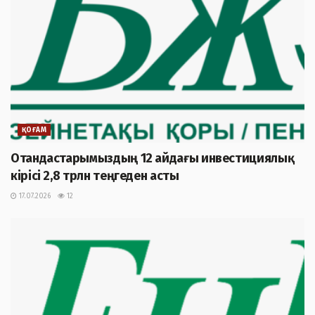
ҚОҒАМ
Отандастарымыздың 12 айдағы инвестициялық
кірісі 2,8 трлн теңгеден асты
17.07.2026
12