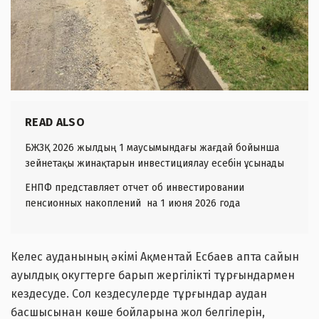
READ ALSO
БЖЗҚ 2026 жылдың 1 маусымындағы жағдай бойынша
зейнетақы жинақтарын инвестициялау есебін ұсынады
ЕНПФ представляет отчет об инвестировании
пенсионных накоплений на 1 июня 2026 года
Келес ауданының әкімі Ақментай Есбаев апта сайын
ауылдық окугтерге барып жергілікті тұрғындармен
кездесуде. Сол кездесулерде тұрғындар аудан
басшысынан көше бойларына жол белгілерін,