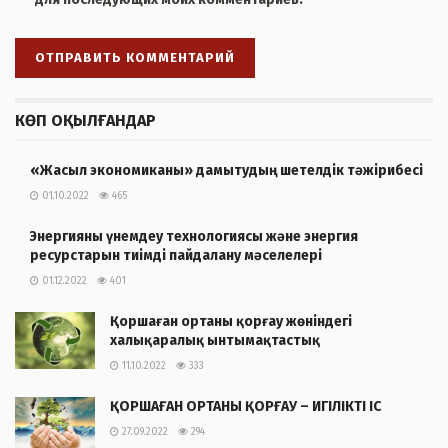
КӨП ОҚЫЛҒАНДАР
«Жасыл экономиканы» дамытудың шетелдік тәжірибесі
01.10.2022
465
Энергияны үнемдеу технологиясы және энергия
ресурстарын тиімді пайдалану мәселелері
01.12.2022
401
Қоршаған ортаны қорғау жөніндегі
халықаралық ынтымақтастық
11.10.2022
333
ҚОРШАҒАН ОРТАНЫ ҚОРҒАУ – ИГІЛІКТІ ІС
27.09.2022
294