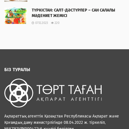
ТҮРКІСТАН: САЛТ-ДӘСТҮРЛЕР – САН САЛАЛЫ
МӘДЕНИЕТ ЖЕМІСІ
07.12.2023
220
БІЗ ТУРАЛЫ
Ақпараттық агенттік Қазақстан Республикасы Ақпарат және
Қоғамдық даму министрлігінде 08.04.2022 ж. тіркеліп,
№KZ92VPY00047746 куәлігі берілген.