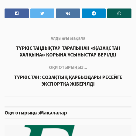
Алдыңғы мақала
ТҮРКІСТАНДЫҚТАР ТАРАПЫНАН «ҚАЗАҚСТАН
ХАЛҚЫНА» ҚОРЫНА ҰСЫНЫСТАР БЕРІЛДІ
ОҚИ ОТЫРЫҢЫЗ...
ТҮРКІСТАН: СОЗАҚТЫҢ ҚАРБЫЗДАРЫ РЕСЕЙГЕ
ЭКСПОРТҚА ЖІБЕРІЛДІ
Оқи отырыңыз
Мақалалар