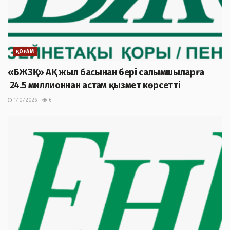
ҚОҒАМ
«БЖЗҚ» АҚ жыл басынан бері салымшыларға
24.5 миллионнан астам қызмет көрсетті
17.07.2026
6