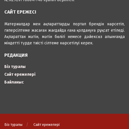
САЙТ ЕРЕЖЕСІ
Материалдар мен ақпараттарды портал брендін көрсетіп,
гиперсілтеме жасаған жағдайда ғана қолдануға рұқсат етіледі.
Ақпараттан мәтін, мәтін бөлігі немесе дәйексөз алынғанда
міндетті түрде тиісті сілтеме көрсетілуі керек.
РЕДАКЦИЯ
Біз туралы
Сайт ережелері
Байланыс
Біз туралы
Сайт ережелері