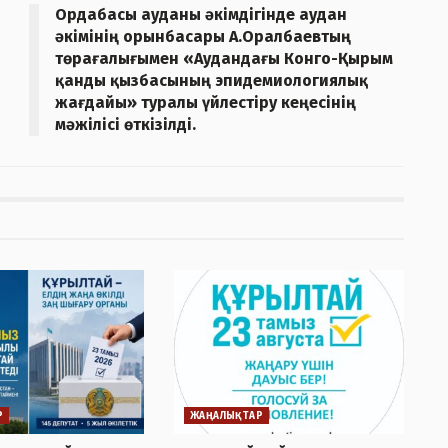
Ордабасы ауданы әкімдігінде аудан
әкімінің орынбасары А.Оралбаевтың
төрағалығымен «Аудандағы Конго-Қырым
қанды қызбасының эпидемиологиялық
жағдайы» туралы үйлестіру кеңесінің
мәжілісі өткізілді.
Р
ЖАҢАЛЫҚТАР