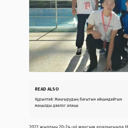
READ ALSO
Құрылтай: Жаңғырудың бағытын айқындайтын
маңызды диалог алаңы
2022 жылдың 20-24-ші маусым аралығында 