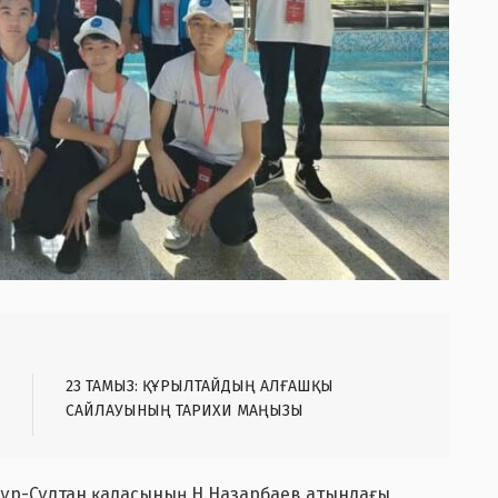
23 ТАМЫЗ: ҚҰРЫЛТАЙДЫҢ АЛҒАШҚЫ
САЙЛАУЫНЫҢ ТАРИХИ МАҢЫЗЫ
Нұр-Сұлтан қаласының Н.Назарбаев атындағы