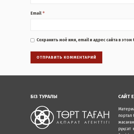
*
Email
Сохранить моё имя, email и адрес сайта в это
БІЗ ТУРАЛЫ
САЙТ 
Матер
портал 
жасаға
рұқсат 