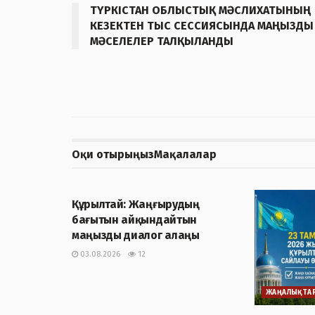
ТҮРКІСТАН ОБЛЫСТЫҚ МӘСЛИХАТЫНЫҢ
КЕЗЕКТЕН ТЫС СЕССИЯСЫНДА МАҢЫЗДЫ
МӘСЕЛЕЛЕР ТАЛҚЫЛАНДЫ
Оқи отырыңыз
Мақалалар
ЖАҢАЛЫҚТАР
Құрылтай: Жаңғырудың
бағытын айқындайтын
маңызды диалог алаңы
03.08.2026
12
ЖАҢАЛЫҚТА