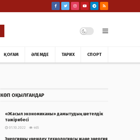
ҚОҒАМ
ӘЛЕМДЕ
ТАРИХ
СПОРТ
КӨП ОҚЫЛҒАНДАР
«Жасыл экономиканы» дамытудың шетелдік
тәжірибесі
01.10.2022
465
Энергияны үнемдеу технологиясы және энергия