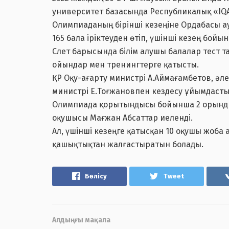
университет базасында Республикалық «IQAN
Олимпиаданың бірінші кезеңіне Ордабасы а
165 бала іріктеуден өтіп, үшінші кезең бой
Слет барысында білім алушы балалар тест 
ойындар мен тренингтерге қатысты.
ҚР Оқу-ағарту министрі А.Аймағамбетов, әл
министрі Е.Тоғжановпен кездесу ұйымдаст
Олимпиада қорытындысы бойынша 2 орынды 
оқушысы Мағжан Абсаттар иеленді.
Ал, үшінші кезеңге қатысқан 10 оқушы жоба
қашықтықтан жалғастыратын болады.
Бөлісу
Tweet
Алдыңғы мақала