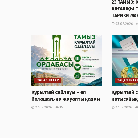
23 ТАМЫЗ:
АЛҒАШҚЫ 
ТАРИХИ М
03.08.2026
ЖАҢАЛЫҚТАР
ЖАҢАЛЫҚТА
Құрылтай сайлауы – ел
Құрылтай 
болашағына жауапты қадам
қатысайық
27.07.2026
15
27.07.2026