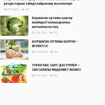
ресурстарын тиімді пайдалану мәселелері
01.12.2022
401
Қоршаған ортаны қорғау
жөніндегі халықаралық
ынтымақтастық
11.10.2022
333
ҚОРШАҒАН ОРТАНЫ ҚОРҒАУ –
ИГІЛІКТІ ІС
27.09.2022
294
ТҮРКІСТАН: САЛТ-ДӘСТҮРЛЕР –
САН САЛАЛЫ МӘДЕНИЕТ ЖЕМІСІ
07.12.2023
220