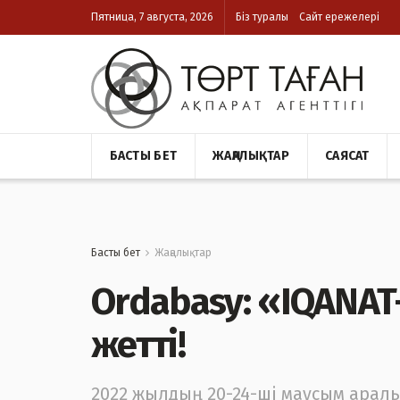
Пятница, 7 августа, 2026
Біз туралы
Сайт ережелері
БАСТЫ БЕТ
ЖАҢАЛЫҚТАР
САЯСАТ
Басты бет
Жаңалықтар
Ordabasy: «IQANAT
жетті!
2022 жылдың 20-24-ші маусым арал