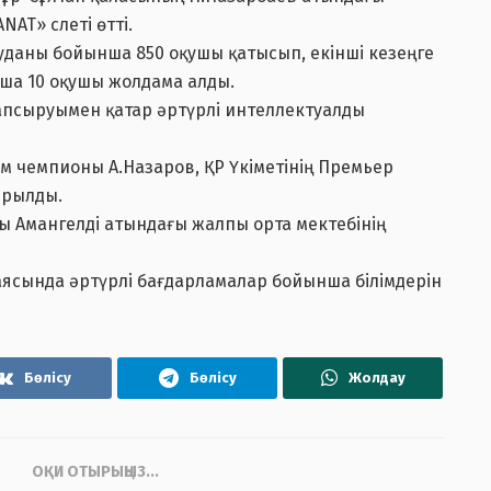
AT» слеті өтті.
уданы бойынша 850 оқушы қатысып, екінші кезеңге
ынша 10 оқушы жолдама алды.
тапсыруымен қатар әртүрлі интеллектуалды
ем чемпионы А.Назаров, ҚР Үкіметінің Премьер
ырылды.
Амангелді атындағы жалпы орта мектебінің
 аясында әртүрлі бағдарламалар бойынша білімдерін
Бөлісу
Бөлісу
Жолдау
ОҚИ ОТЫРЫҢЫЗ...