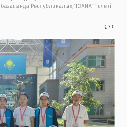
базасында Республикалық "IQANAT" слеті
0