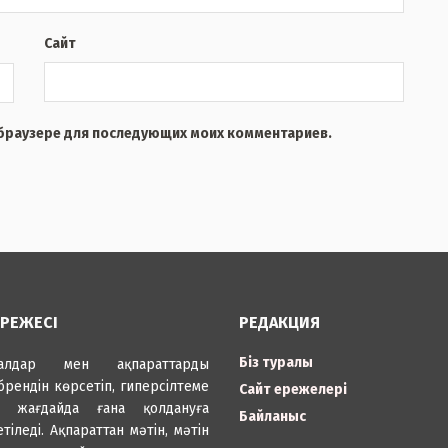
Сайт
м браузере для последующих моих комментариев.
ЕРЕЖЕСІ
РЕДАКЦИЯ
Біз туралы
иалдар мен ақпараттарды
брендін көрсетіп, гиперсілтеме
Сайт ережелері
н жағдайда ғана қолдануға
Байланыс
етіледі. Ақпараттан мәтін, мәтін