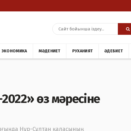
ЭКОНОМИКА
МӘДЕНИЕТ
РУХАНИЯТ
ӘДЕБИЕТ
-2022» өз мәресіне
ығында Нұр-Сұлтан қаласының