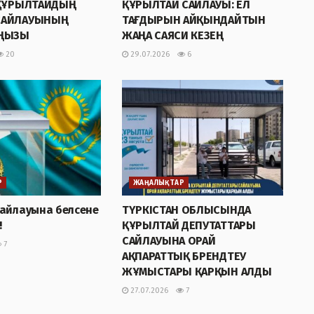
 ҚҰРЫЛТАЙДЫҢ
ҚҰРЫЛТАЙ САЙЛАУЫ: ЕЛ
САЙЛАУЫНЫҢ
ТАҒДЫРЫН АЙҚЫНДАЙТЫН
АҢЫЗЫ
ЖАҢА САЯСИ КЕЗЕҢ
20
29.07.2026
6
Р
ЖАҢАЛЫҚТАР
сайлауына белсене
ТҮРКІСТАН ОБЛЫСЫНДА
!
ҚҰРЫЛТАЙ ДЕПУТАТТАРЫ
САЙЛАУЫНА ОРАЙ
7
АҚПАРАТТЫҚ БРЕНДТЕУ
ЖҰМЫСТАРЫ ҚАРҚЫН АЛДЫ
27.07.2026
7