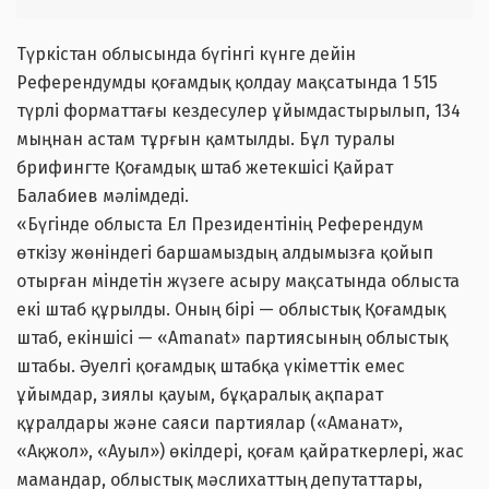
Түркістан облысында бүгінгі күнге дейін
Референдумды қоғамдық қолдау мақсатында 1 515
түрлі форматтағы кездесулер ұйымдастырылып, 134
мыңнан астам тұрғын қамтылды. Бұл туралы
брифингте Қоғамдық штаб жетекшісі Қайрат
Балабиев мәлімдеді.
«Бүгінде облыста Ел Президентінің Референдум
өткізу жөніндегі баршамыздың алдымызға қойып
отырған міндетін жүзеге асыру мақсатында облыста
екі штаб құрылды. Оның бірі — облыстық Қоғамдық
штаб, екіншісі — «Amanat» партиясының облыстық
штабы. Әуелгі қоғамдық штабқа үкіметтік емес
ұйымдар, зиялы қауым, бұқаралық ақпарат
құралдары және саяси партиялар («Аманат»,
«Ақжол», «Ауыл») өкілдері, қоғам қайраткерлері, жас
мамандар, облыстық мәслихаттың депутаттары,