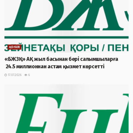
ҚОҒАМ
«БЖЗҚ» АҚ жыл басынан бері салымшыларға
24.5 миллионнан астам қызмет көрсетті
17.07.2026
6