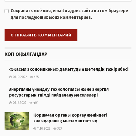
Сохранить моё имя, email и адрес сайта в этом браузере
для последующих моих комментариев.
КӨП ОҚЫЛҒАНДАР
«Жасыл экономиканы» дамытудың шетелдік тәжірибесі
01.10.2022
465
Энергияны үнемдеу технологиясы және энергия
ресурстарын тиімді пайдалану мәселелері
01.12.2022
401
Қоршаған ортаны қорғау жөніндегі
халықаралық ынтымақтастық
11.10.2022
333