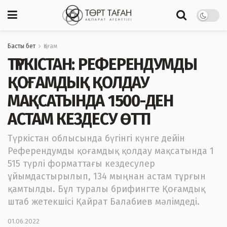
Басты бет
Қоғам
ТҮРКІСТАН: РЕФЕРЕНДУМДЫ
ҚОҒАМДЫҚ ҚОЛДАУ
МАҚСАТЫНДА 1500-ДЕН
АСТАМ КЕЗДЕСУ ӨТТІ
Түркістан облысында бүгінгі күнге дейін
Референдумды қоғамдық қолдау мақсатында 1
515 түрлі форматтағы кездесулер
ұйымдастырылып, 134 мыңнан астам тұрғын
қамтылды. Бұл туралы брифингте Қоғамдық
штаб жетекшісі Қайрат Балабиев мәлімдеді.
01.06.2022