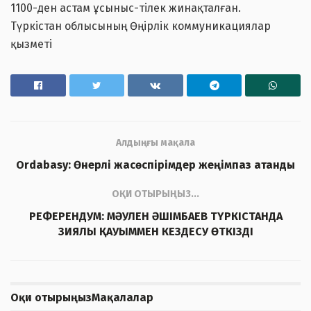
1100-ден астам ұсыныс-тілек жинақталған.
Түркістан облысының Өңірлік коммуникациялар
қызметі
Алдыңғы мақала
Ordabasy: Өнерлі жасөспірімдер жеңімпаз атанды
ОҚИ ОТЫРЫҢЫЗ...
РЕФЕРЕНДУМ: МӘУЛЕН ӘШІМБАЕВ ТҮРКІСТАНДА
ЗИЯЛЫ ҚАУЫММЕН КЕЗДЕСУ ӨТКІЗДІ
Оқи отырыңыз
Мақалалар