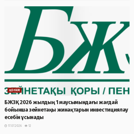
ҚОҒАМ
БЖЗҚ 2026 жылдың 1 маусымындағы жағдай
бойынша зейнетақы жинақтарын инвестициялау
есебін ұсынады
17.07.2026
12