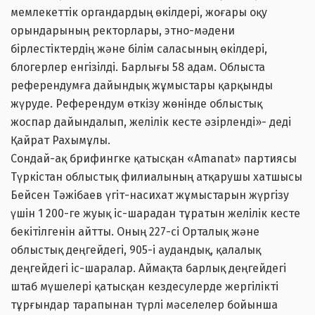
мемлекеттік органдардың өкілдері, жоғары оқу
орындарының ректорлары, этно-мәдени
бірлестіктердің және білім саласының өкілдері,
блогерлер енгізілді. Барлығы 58 адам. Облыста
референдумға дайындық жұмыстары қарқынды
жүруде. Референдум өткізу жөнінде облыстық
жоспар дайындалып, желілік кесте әзірленді»- деді
Қайрат Рахымұлы.
Сондай-ақ брифингке қатысқан «Amanat» партиясы
Түркістан облыстық филиалының атқарушы хатшысы
Бейсен Тәжібаев үгіт-насихат жұмыстарын жүргізу
үшін 1 200-ге жуық іс-шарадан тұратын желілік кесте
бекітілгенін айтты. Оның 227-сі Орталық және
облыстық деңгейдегі, 905-і аудандық, қалалық
деңгейдегі іс-шаралар. Аймақта барлық деңгейдегі
штаб мүшелері қатысқан кездесулерде жергілікті
тұрғындар тарапынан түрлі мәселелер бойынша