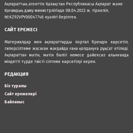
Ақпараттық агенттік Қазақстан Республикасы Ақпарат және
Қоғамдық даму министрлігінде 08.04.2022 ж. тіркеліп,
№KZ92VPY00047746 куәлігі берілген.
САЙТ ЕРЕЖЕСІ
Материалдар мен ақпараттарды портал брендін көрсетіп,
гиперсілтеме жасаған жағдайда ғана қолдануға рұқсат етіледі.
Ақпараттан мәтін, мәтін бөлігі немесе дәйексөз алынғанда
міндетті түрде тиісті сілтеме көрсетілуі керек.
РЕДАКЦИЯ
Біз туралы
Сайт ережелері
Байланыс