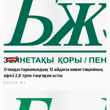
ҚОҒАМ
Отандастарымыздың 12 айдағы инвестициялық
кірісі 2,8 трлн теңгеден асты
17.07.2026
12