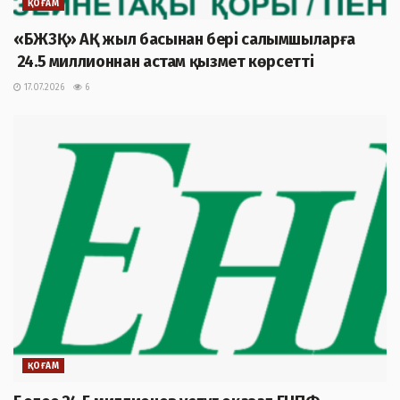
ҚОҒАМ
«БЖЗҚ» АҚ жыл басынан бері салымшыларға
24.5 миллионнан астам қызмет көрсетті
17.07.2026
6
ҚОҒАМ