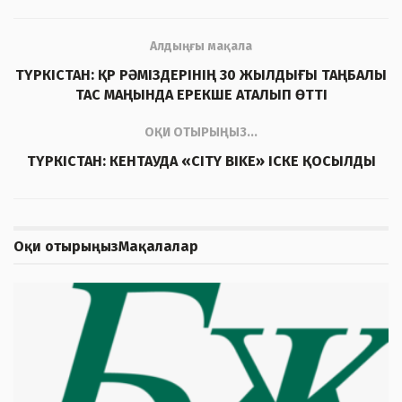
Алдыңғы мақала
ТҮРКІСТАН: ҚР РӘМІЗДЕРІНІҢ 30 ЖЫЛДЫҒЫ ТАҢБАЛЫ
ТАС МАҢЫНДА ЕРЕКШЕ АТАЛЫП ӨТТІ
ОҚИ ОТЫРЫҢЫЗ...
ТҮРКІСТАН: КЕНТАУДА «CITY BIKE» ІСКЕ ҚОСЫЛДЫ
Оқи отырыңыз
Мақалалар