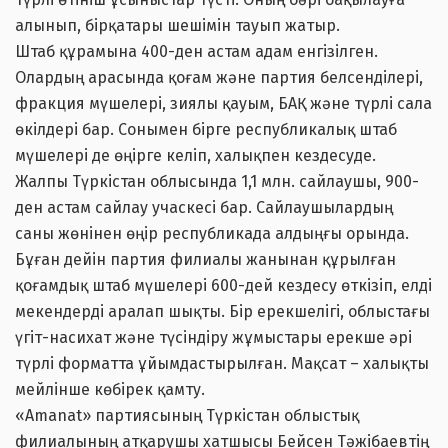
алынып, бірқатары шешімін тауып жатыр.
Штаб құрамына 400-ден астам адам енгізілген.
Олардың арасында қоғам және партия белсенділері,
фракция мүшелері, зиялы қауым, БАҚ және түрлі сала
өкілдері бар. Сонымен бірге республикалық штаб
мүшелері де өңірге келіп, халықпен кездесуде.
Жалпы Түркістан облысында 1,1 млн. сайлаушы, 900-
ден астам сайлау учаскесі бар. Сайлаушылардың
саны жөнінен өңір республикада алдыңғы орында.
Бұған дейін партия филиалы жанынан құрылған
қоғамдық штаб мүшелері 600-дей кездесу өткізіп, елді
мекендерді аралап шықты. Бір ерекшелігі, облыстағы
үгіт-насихат және түсіндіру жұмыстары ерекше әрі
түрлі форматта ұйымдастырылған. Мақсат – халықты
мейлінше көбірек қамту.
«Amanat» партиясының Түркістан облыстық
филиалының атқарушы хатшысы Бейсен Тәжібаевтің