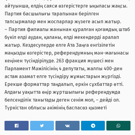
айтуынша, елдің саяси өзгерістерге ықыласы жақсы.
Партия басшылығы тарапынан берілген
тапсырмалар мен жоспарлар жүзеге асып жатыр.
– Партия филиалы жанынан құралған қоғамдық штаб
бүкіл елді аудан, қаланы, елді мекендерді аралап
жатыр. Кездесулерде елге Ата Заңға енгізілетін
маңызды өзгерістер, референдумның мән-мағынасы
кеңінен түсіндірілуде. 263 фракция мүшесі мен
Парламент Мәжілісінің 4 депутаты, жалпы 400-ден
астам азамат елге түсіндіру жұмыстарын жүргізді.
Ерекше форматтар таңдалып, еркін сұхбаттар өтті.
Алдағы уақытта өңір жұртшылығы референдумда
белсенділік танытады деген сенім мол, – дейді ол.
Түркістан облысы әкімінің баспасөз қызметі