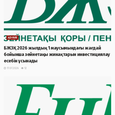
ҚОҒАМ
БЖЗҚ 2026 жылдың 1 маусымындағы жағдай
бойынша зейнетақы жинақтарын инвестициялау
есебін ұсынады
17.07.2026
12