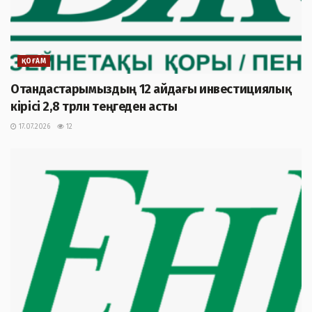
ҚОҒАМ
Отандастарымыздың 12 айдағы инвестициялық
кірісі 2,8 трлн теңгеден асты
17.07.2026
12