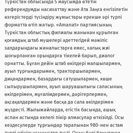
Түркістан облысында 5 маусымда өтетін
референдумды насихаттау және Ата Заңға енгізілетін
өзгерістерді түсіндіру жұмыстары ерекше әрі түрлі
форматта өтіп жатыр. «Amanat» партиясының
Түркістан облыстық филиалы жанынан құрылған
қоғамдық штаб мүшелері әдеттегідей мәжіліс
залдарындағы жиналыстарға емес, халық жиі
шоғырланған орындарға тікелей барып, диалог
орнатты. Бұған дейін штаб өкілдері малшылармен,
ауыл тұрғындарымен, тракторшылармен,
диқандармен, базардағы сатушылармен, көше
сыпырушылармен, ауыл шаруашылығы саласының
өкілдерімен, мұғалімдермен, дәрігерлермен,
ақсақалдармен және басқа да сала өкілдерімен
жүздесті. Жылыжайларда, егістік басында, ашық
аспан астында келелі пікір алмасулар өткізілді. Осы
кездесулерде тұрғындар тарапынан 980-нен астам
түрлі өтініш ұсыныстар түсті. Оның бәрі бақылауға