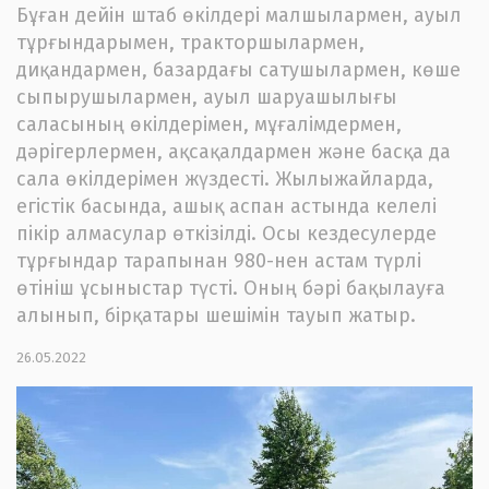
Бұған дейін штаб өкілдері малшылармен, ауыл
тұрғындарымен, тракторшылармен,
диқандармен, базардағы сатушылармен, көше
сыпырушылармен, ауыл шаруашылығы
саласының өкілдерімен, мұғалімдермен,
дәрігерлермен, ақсақалдармен және басқа да
сала өкілдерімен жүздесті. Жылыжайларда,
егістік басында, ашық аспан астында келелі
пікір алмасулар өткізілді. Осы кездесулерде
тұрғындар тарапынан 980-нен астам түрлі
өтініш ұсыныстар түсті. Оның бәрі бақылауға
алынып, бірқатары шешімін тауып жатыр.
26.05.2022