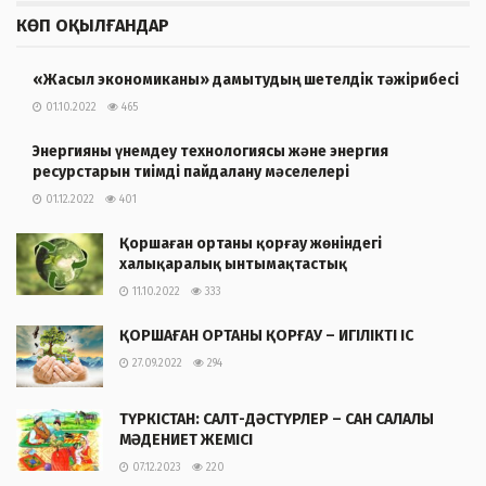
КӨП ОҚЫЛҒАНДАР
«Жасыл экономиканы» дамытудың шетелдік тәжірибесі
01.10.2022
465
Энергияны үнемдеу технологиясы және энергия
ресурстарын тиімді пайдалану мәселелері
01.12.2022
401
Қоршаған ортаны қорғау жөніндегі
халықаралық ынтымақтастық
11.10.2022
333
ҚОРШАҒАН ОРТАНЫ ҚОРҒАУ – ИГІЛІКТІ ІС
27.09.2022
294
ТҮРКІСТАН: САЛТ-ДӘСТҮРЛЕР – САН САЛАЛЫ
МӘДЕНИЕТ ЖЕМІСІ
07.12.2023
220