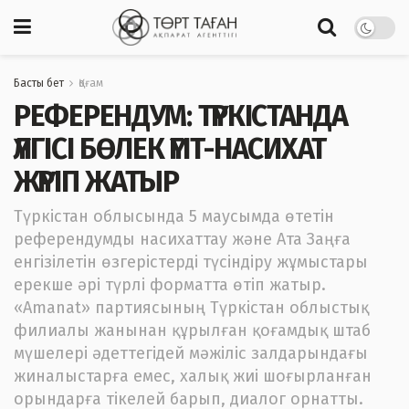
Басты бет
Қоғам
РЕФЕРЕНДУМ: ТҮРКІСТАНДА
ҮЛГІСІ БӨЛЕК ҮГІТ-НАСИХАТ
ЖҮРІП ЖАТЫР
Түркістан облысында 5 маусымда өтетін
референдумды насихаттау және Ата Заңға
енгізілетін өзгерістерді түсіндіру жұмыстары
ерекше әрі түрлі форматта өтіп жатыр.
«Amanat» партиясының Түркістан облыстық
филиалы жанынан құрылған қоғамдық штаб
мүшелері әдеттегідей мәжіліс залдарындағы
жиналыстарға емес, халық жиі шоғырланған
орындарға тікелей барып, диалог орнатты.