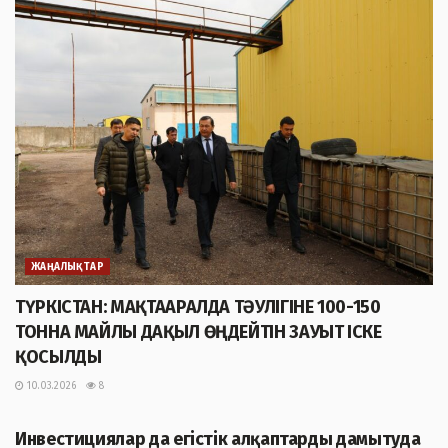
ЖАҢАЛЫҚТАР
ТҮРКІСТАН: МАҚТААРАЛДА ТӘУЛІГІНЕ 100-150
ТОННА МАЙЛЫ ДАҚЫЛ ӨҢДЕЙТІН ЗАУЫТ ІСКЕ
ҚОСЫЛДЫ
10.03.2026
8
ЖАҢАЛЫҚТАР
Инвестициялар да егістік алқаптарды дамытуда