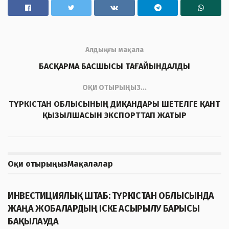
Алдыңғы мақала
БАСҚАРМА БАСШЫСЫ ТАҒАЙЫНДАЛДЫ
ОҚИ ОТЫРЫҢЫЗ...
ТҮРКІСТАН ОБЛЫСЫНЫҢ ДИҚАНДАРЫ ШЕТЕЛГЕ ҚАНТ
ҚЫЗЫЛШАСЫН ЭКСПОРТТАП ЖАТЫР
Оқи отырыңыз
Мақалалар
ЖАҢАЛЫҚТАР
ИНВЕСТИЦИЯЛЫҚ ШТАБ: ТҮРКІСТАН ОБЛЫСЫНДА
ЖАҢА ЖОБАЛАРДЫҢ ІСКЕ АСЫРЫЛУ БАРЫСЫ
БАҚЫЛАУДА