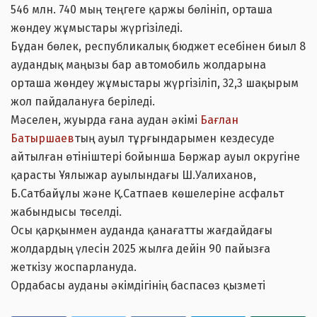
546 млн. 740 мың теңгеге қаржы бөлініп, орташа
жөндеу жұмыстары жүргізіледі.
Бұдан бөлек, республикалық бюджет есебінен биыл 8
аудандық маңызы бар автомобиль жолдарына
орташа жөндеу жұмыстары жүргізіліп, 32,3 шақырым
жол пайдалануға беріледі.
Мәселен, жуырда ғана аудан әкімі
Бағлан
Батыршаев
тың ауыл тұрғындарымен кездесуде
айтылған өтініштері бойынша Бөржар ауыл округіне
қарасты Ұялыжар ауылындағы Ш.Уалиханов,
Б.Сатбайұлы және Қ.Сатпаев көшелеріне асфальт
жабындысы төселді.
Осы қарқынмен ауданда қанағатты жағдайдағы
жолдардың үлесін 2025 жылға дейін 90 пайызға
жеткізу жоспарлануда.
Ордабасы ауданы әкімдігінің баспасөз қызметі