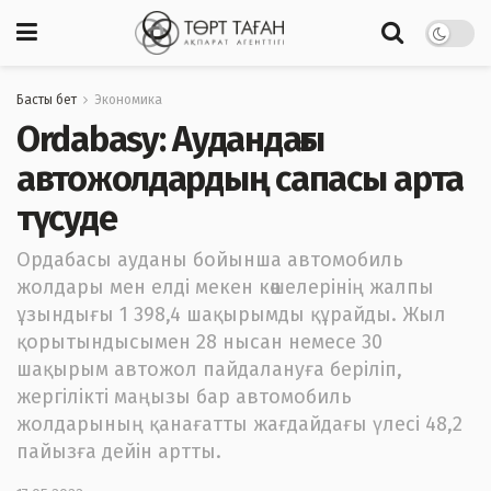
Басты бет
Экономика
Ordabasy: Аудандағы
автожолдардың сапасы арта
түсуде
Ордабасы ауданы бойынша автомобиль
жолдары мен елді мекен көшелерінің жалпы
ұзындығы 1 398,4 шақырымды құрайды. Жыл
қорытындысымен 28 нысан немесе 30
шақырым автожол пайдалануға беріліп,
жергілікті маңызы бар автомобиль
жолдарының қанағатты жағдайдағы үлесі 48,2
пайызға дейін артты.