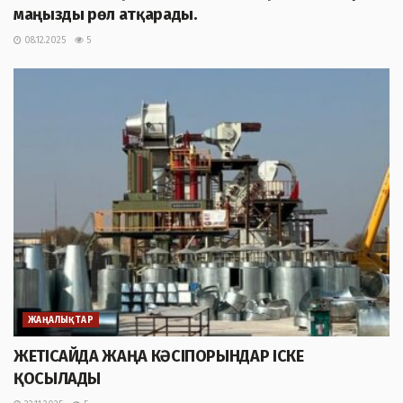
маңызды рөл атқарады.
08.12.2025
5
ЖАҢАЛЫҚТАР
ЖЕТІСАЙДА ЖАҢА КӘСІПОРЫНДАР ІСКЕ
ҚОСЫЛАДЫ