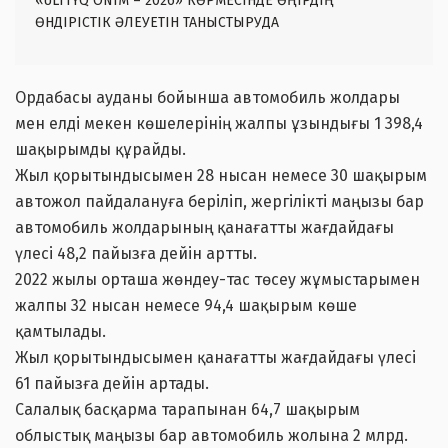
«ULTTYQ ÓNIM – 2026» КӨРМЕСІНДЕ ӨҢІРДІҢ
ӨНДІРІСТІК ӘЛЕУЕТІН ТАНЫСТЫРУДА
Ордабасы ауданы бойынша автомобиль жолдары
мен елді мекен көшелерінің жалпы ұзындығы 1 398,4
шақырымды құрайды.
Жыл қорытындысымен 28 нысан немесе 30 шақырым
автожол пайдалануға беріліп, жергілікті маңызы бар
автомобиль жолдарының қанағатты жағдайдағы
үлесі 48,2 пайызға дейін артты.
2022 жылы орташа жөндеу-тас төсеу жұмыстарымен
жалпы 32 нысан немесе 94,4 шақырым көше
қамтылады.
Жыл қорытындысымен қанағатты жағдайдағы үлесі
61 пайызға дейін артады.
Салалық басқарма тарапынан 64,7 шақырым
облыстық маңызы бар автомобиль жолына 2 млрд.