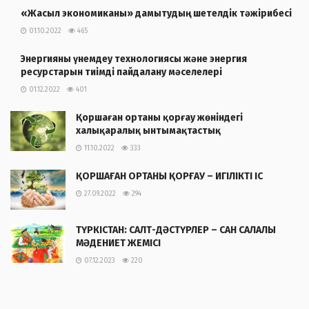
«Жасыл экономиканы» дамытудың шетелдік тәжірибесі
01.10.2022
465
Энергияны үнемдеу технологиясы және энергия
ресурстарын тиімді пайдалану мәселелері
01.12.2022
401
Қоршаған ортаны қорғау жөніндегі
халықаралық ынтымақтастық
11.10.2022
333
ҚОРШАҒАН ОРТАНЫ ҚОРҒАУ – ИГІЛІКТІ ІС
27.09.2022
294
ТҮРКІСТАН: САЛТ-ДӘСТҮРЛЕР – САН САЛАЛЫ
МӘДЕНИЕТ ЖЕМІСІ
07.12.2023
220