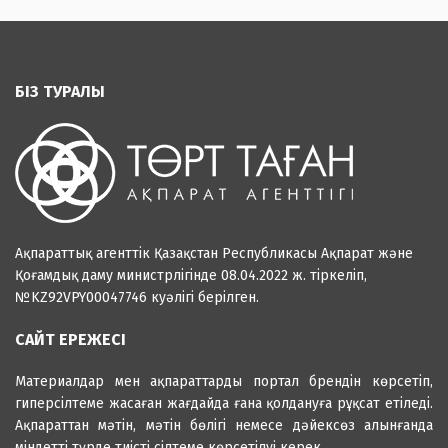
БІЗ ТУРАЛЫ
Ақпараттық агенттік Қазақстан Республикасы Ақпарат және
Қоғамдық даму министрлігінде 08.04.2022 ж. тіркеліп,
№KZ92VPY00047746 куәлігі берілген.
САЙТ ЕРЕЖЕСІ
Материалдар мен ақпараттарды портал брендін көрсетіп,
гиперсілтеме жасаған жағдайда ғана қолдануға рұқсат етіледі.
Ақпараттан мәтін, мәтін бөлігі немесе дәйексөз алынғанда
міндетті түрде тиісті сілтеме көрсетілуі керек.