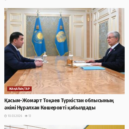
ЖАҢАЛЫҚТАР
Қасым-Жомарт Тоқаев Түркістан облысының
әкімі Нұралхан Көшеровті қабылдады
10.03.2026
13