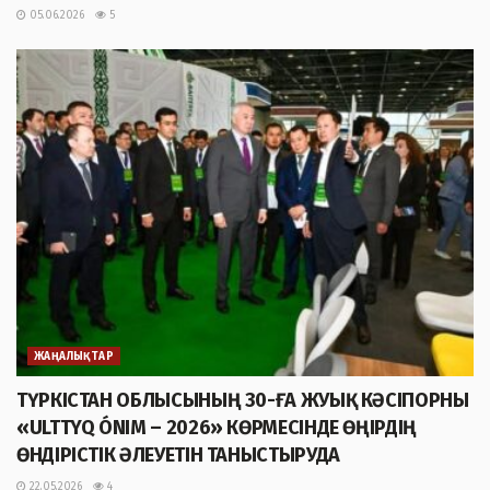
05.06.2026
5
ЖАҢАЛЫҚТАР
ТҮРКІСТАН ОБЛЫСЫНЫҢ 30-ҒА ЖУЫҚ КӘСІПОРНЫ
«ULTTYQ ÓNIM – 2026» КӨРМЕСІНДЕ ӨҢІРДІҢ
ӨНДІРІСТІК ӘЛЕУЕТІН ТАНЫСТЫРУДА
22.05.2026
4