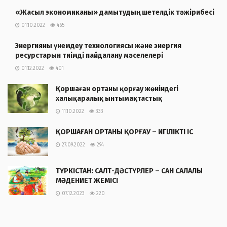
«Жасыл экономиканы» дамытудың шетелдік тәжірибесі
01.10.2022
465
Энергияны үнемдеу технологиясы және энергия
ресурстарын тиімді пайдалану мәселелері
01.12.2022
401
Қоршаған ортаны қорғау жөніндегі
халықаралық ынтымақтастық
11.10.2022
333
ҚОРШАҒАН ОРТАНЫ ҚОРҒАУ – ИГІЛІКТІ ІС
27.09.2022
294
ТҮРКІСТАН: САЛТ-ДӘСТҮРЛЕР – САН САЛАЛЫ
МӘДЕНИЕТ ЖЕМІСІ
07.12.2023
220