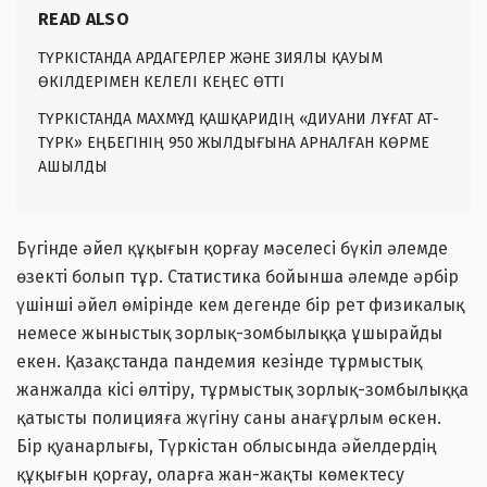
READ ALSO
ТҮРКІСТАНДА АРДАГЕРЛЕР ЖӘНЕ ЗИЯЛЫ ҚАУЫМ
ӨКІЛДЕРІМЕН КЕЛЕЛІ КЕҢЕС ӨТТІ
ТҮРКІСТАНДА МАХМҰД ҚАШҚАРИДІҢ «ДИУАНИ ЛҰҒАТ АТ-
ТҮРК» ЕҢБЕГІНІҢ 950 ЖЫЛДЫҒЫНА АРНАЛҒАН КӨРМЕ
АШЫЛДЫ
Бүгінде әйел құқығын қорғау мәселесі бүкіл әлемде
өзекті болып тұр. Статистика бойынша әлемде әрбір
үшінші әйел өмірінде кем дегенде бір рет физикалық
немесе жыныстық зорлық-зомбылыққа ұшырайды
екен. Қазақстанда пандемия кезінде тұрмыстық
жанжалда кісі өлтіру, тұрмыстық зорлық-зомбылыққа
қатысты полицияға жүгіну саны анағұрлым өскен.
Бір қуанарлығы, Түркістан облысында әйелдердің
құқығын қорғау, оларға жан-жақты көмектесу