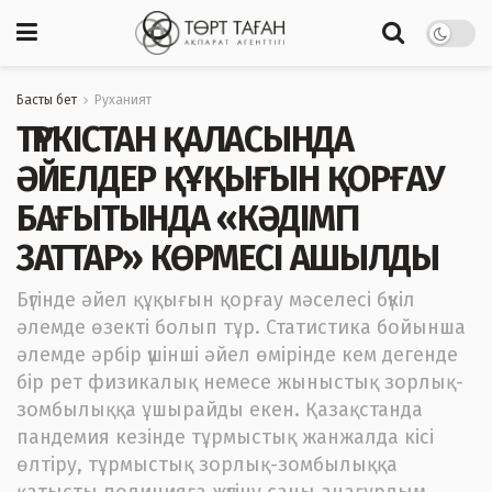
Басты бет
Руханият
ТҮРКІСТАН ҚАЛАСЫНДА
ӘЙЕЛДЕР ҚҰҚЫҒЫН ҚОРҒАУ
БАҒЫТЫНДА «КӘДІМГІ
ЗАТТАР» КӨРМЕСІ АШЫЛДЫ
Бүгінде әйел құқығын қорғау мәселесі бүкіл
әлемде өзекті болып тұр. Статистика бойынша
әлемде әрбір үшінші әйел өмірінде кем дегенде
бір рет физикалық немесе жыныстық зорлық-
зомбылыққа ұшырайды екен. Қазақстанда
пандемия кезінде тұрмыстық жанжалда кісі
өлтіру, тұрмыстық зорлық-зомбылыққа
қатысты полицияға жүгіну саны анағұрлым