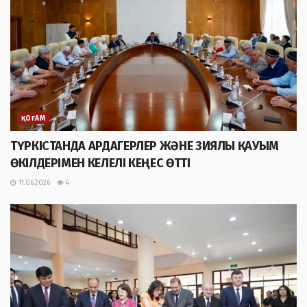
ҚОҒАМ
ТҮРКІСТАНДА АРДАГЕРЛЕР ЖӘНЕ ЗИЯЛЫ ҚАУЫМ
ӨКІЛДЕРІМЕН КЕЛЕЛІ КЕҢЕС ӨТТІ
11.06.2026
4