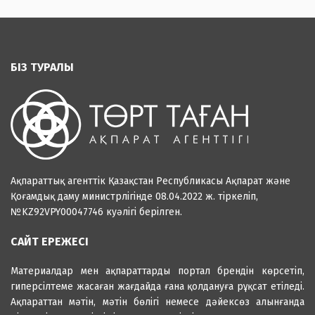
БІЗ ТУРАЛЫ
Ақпараттық агенттік Қазақстан Республикасы Ақпарат және
Қоғамдық даму министрлігінде 08.04.2022 ж. тіркеліп,
№KZ92VPY00047746 куәлігі берілген.
САЙТ ЕРЕЖЕСІ
Материалдар мен ақпараттарды портал брендін көрсетіп,
гиперсілтеме жасаған жағдайда ғана қолдануға рұқсат етіледі.
Ақпараттан мәтін, мәтін бөлігі немесе дәйексөз алынғанда