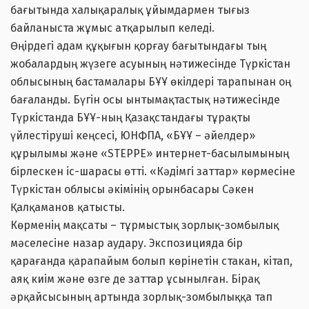
бағытында халықаралық ұйымдармен тығыз
байланыста жұмыс атқарылып келеді.
Өңірдегі адам құқығын қорғау бағытындағы тың
жобалардың жүзеге асуының нәтижесінде Түркістан
облысының бастамалары БҰҰ өкілдері тарапынан оң
бағаланды. Бүгін осы ынтымақтастық нәтижесінде
Түркістанда БҰҰ-ның Қазақстандағы тұрақты
үйлестіруші кеңсесі, ЮНФПА, «БҰҰ – әйелдер»
құрылымы және «STEPPE» интернет-басылымының
бірлескен іс-шарасы өтті. «Кәдімгі заттар» көрмесіне
Түркістан облысы әкімінің орынбасары Сәкен
Қалқаманов қатысты.
Көрменің мақсаты – тұрмыстық зорлық-зомбылық
мәселесіне назар аудару. Экспозицияда бір
қарағанда қарапайым болып көрінетін стакан, кітап,
аяқ киім және өзге де заттар ұсынылған. Бірақ
әрқайсысының артында зорлық-зомбылыққа тап