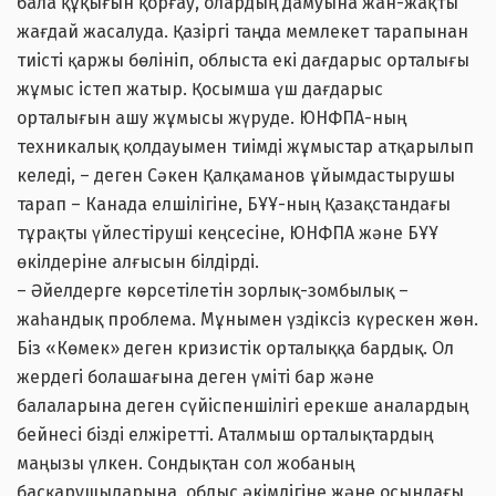
бала құқығын қорғау, олардың дамуына жан-жақты
жағдай жасалуда. Қазіргі таңда мемлекет тарапынан
тиісті қаржы бөлініп, облыста екі дағдарыс орталығы
жұмыс істеп жатыр. Қосымша үш дағдарыс
орталығын ашу жұмысы жүруде. ЮНФПА-ның
техникалық қолдауымен тиімді жұмыстар атқарылып
келеді, – деген Сәкен Қалқаманов ұйымдастырушы
тарап – Канада елшілігіне, БҰҰ-ның Қазақстандағы
тұрақты үйлестіруші кеңсесіне, ЮНФПА және БҰҰ
өкілдеріне алғысын білдірді.
– Әйелдерге көрсетілетін зорлық-зомбылық –
жаһандық проблема. Мұнымен үздіксіз күрескен жөн.
Біз «Көмек» деген кризистік орталыққа бардық. Ол
жердегі болашағына деген үміті бар және
балаларына деген сүйіспеншілігі ерекше аналардың
бейнесі бізді елжіретті. Аталмыш орталықтардың
маңызы үлкен. Сондықтан сол жобаның
басқарушыларына, облыс әкімдігіне және осындағы