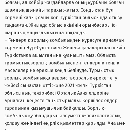
болған, ал кейбір жағдайларда оның құрбаны болған
адамның шынайы тарихы жатыр. Сондықтан бұл
көрмені халық саны көп Түркістан облысында өткізу
таңдалған. Жиында облыс әкімінің орынбасары іс-
шараның маңыздылығына тоқталды.
– Гендерлік зорлық-зомбылықпен күресуге арналған
көрменің Нұр-Сұлтан мен Женева қалаларынан кейін
Түркістанда ашылғанына қуаныштымыз. Облыста
тұрмыстық зорлық-зомбылық пен гендерлік теңдік
мәселелеріне ерекше көңіл бөлінуде. Тұрмыстық
зорлық-зомбылыққа ведомствоаралық әрекет ету
жүйесі сынақтан өтті және 2021 жылы Түркістан
облысының тәжірибесі Орталық Азия елдеріне
арналған кеңесте таныстырылды. Көршілес елдер
тарапынан қызығушылық байқалды. Зорлық-
зомбылық құрбандарын әлеуметтік-психологиялық
қолдау жөніндегі өңірлік қызметтер құрылды. Ана мен