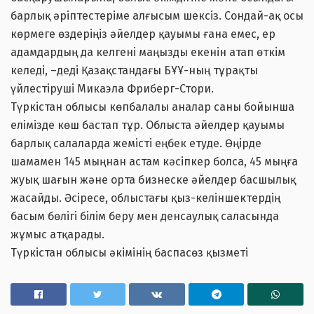
барлық әріптестеріме алғысым шексіз. Сондай-ақ осы
көрмеге өздеріңіз әйелдер қауымы ғана емес, ер
адамдардың да келгені маңызды екенін атап өткім
келеді, –деді Қазақстандағы БҰҰ-ның тұрақты
үйлестіруші Микаэла Фриберг-Стори.
Түркістан облысы көпбалалы аналар саны бойынша
елімізде көш бастап тұр. Облыста әйелдер қауымы
барлық салаларда жемісті еңбек етуде. Өңірде
шамамен 145 мыңнан астам кәсіпкер болса, 45 мыңға
жуық шағын және орта бизнеске әйелдер басшылық
жасайды. Әсіресе, облыстағы қыз-келіншектердің
басым бөлігі білім беру мен денсаулық саласында
жұмыс атқарады.
Түркістан облысы әкімінің баспасөз қызметі