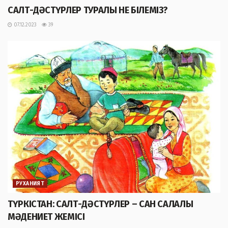
САЛТ-ДӘСТҮРЛЕР ТУРАЛЫ НЕ БІЛЕМІЗ?
07.12.2023
39
РУХАНИЯТ
ТҮРКІСТАН: САЛТ-ДӘСТҮРЛЕР – САН САЛАЛЫ
МӘДЕНИЕТ ЖЕМІСІ