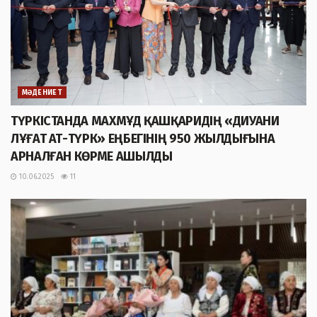
МӘДЕНИЕТ
ТҮРКІСТАНДА МАХМҰД ҚАШҚАРИДІҢ «ДИУАНИ
ЛҰҒАТ АТ-ТҮРК» ЕҢБЕГІНІҢ 950 ЖЫЛДЫҒЫНА
АРНАЛҒАН КӨРМЕ АШЫЛДЫ
10.06.2025
11