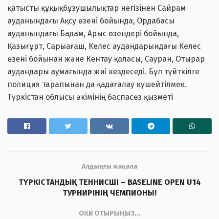
қатысты құқықбұзушылықтар негізінен Сайрам
ауданындағы Ақсу өзені бойында, Ордабасы
ауданындағы Бадам, Арыс өзендері бойында,
Қазығұрт, Сарыағаш, Келес аудандарындағы Келес
өзені бойынан және Кентау қаласы, Сауран, Отырар
аудандары аумағында жиі кездеседі. Бұл түйткілге
полиция тарапынан да қадағалау күшейтілмек.
Түркістан облысы әкімінің баспасөз қызметі
Алдыңғы мақала
ТҮРКІСТАНДЫҚ ТЕННИСШІ – BASELINE OPEN U14
ТУРНИРІНІҢ ЧЕМПИОНЫ!
ОҚИ ОТЫРЫҢЫЗ...