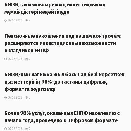
БЖЗҚ салымшыларының инвестициялық
мүмкіндіктері кеңейтілуде
07.08.2026
2
ЖАҢАЛЫҚТАР
Пенсионные накопления под вашим контролем:
расширяются инвестиционные возможности
вкладчиков ЕНПФ
07.08.2026
2
ЖАҢАЛЫҚТАР
БЖЗҚ-ның халыққа жыл басынан бері көрсеткен
қызметтерінің 98%-дан астамы цифрлық
форматта жүргізілді
07.08.2026
2
ЖАҢАЛЫҚТАР
Более 98% услуг, оказанных ЕНПФ населению с
начала года, проведено в цифровом формате
07.08.2026
2