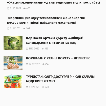
«Жасыл экономиканы» дамытудың шетелдік тәжірибесі
01.10.2022
465
Энергияны үнемдеу технологиясы және энергия
ресурстарын тиімді пайдалану мәселелері
01.12.2022
401
Қоршаған ортаны қорғау жөніндегі
халықаралық ынтымақтастық
11.10.2022
333
ҚОРШАҒАН ОРТАНЫ ҚОРҒАУ – ИГІЛІКТІ ІС
27.09.2022
294
ТҮРКІСТАН: САЛТ-ДӘСТҮРЛЕР – САН САЛАЛЫ
МӘДЕНИЕТ ЖЕМІСІ
07.12.2023
220