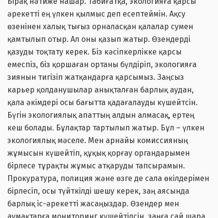
Бірақ нәтиже нашар. Табиғатқа, экологияға қарсы
әрекетті ең үлкен қылмыс деп есептеймін. Ақсу
өзенінен халық тығыз орналасқан қалалар сумен
қамтылып отыр. Ал оны қазып жатыр. Өзендерді
қазуды тоқтату керек. Біз кәсіпкерлікке қарсы
емеспіз, біз қоршаған ортаны бүлдіріп, экологияға
зиянын тигізіп жатқандарға қарсымыз. Заңсыз
карьер қолданушылар анықталған барлық аудан,
қала әкімдері осы бағытта қадағалауды күшейтсін.
Бүгін экологиялық апаттың алдын алмасақ, ертең
кеш болады. Бұлақтар тартылып жатыр. Бұл – үлкен
экологиялық мәселе. Мен арнайы комиссияның
жұмысын күшейтіп, құқық қорғау органдарымен
бірлесе тұрақты жұмыс атқаруды тапсырамын.
Прокуратура, полиция және өзге де сала өкілдерімен
бірлесіп, осы түйткілді шешу керек, заң аясында
барлық іс-әрекетті жасаңыздар. Өзендер мен
аумақтарға мониторинг күшейтілсін, заңға сай шара