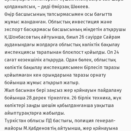
қолданылсын, – деді Өмірзақ Шөкеев.
Өңір басшысының тапсырмасымен осы бағытта
жұмыс жанданған. Облыстық инвестиция және
экспорт басқармасы басшысының міндетін атқарушы
Қ.Шонбасовтың айтуынша, биыл 26 сәуірде Сайрам
ауданындағы жолдарға облыстық көліктік бақылау
инспекциясы тарапынан блокпост қойылды. Ол 24
сағат кезекшілік атқаруда. Одан бөлек, облыстық
көліктік бақылау инспекциясымен бірлесіп таразы
қойылмаған кен орындарына таразы орнату
бойынша жұмыс атқарып жатыр.
Жыл басынан бері заңсыз жер қойнауын пайдалану
бойынша 28 дерек тіркелген. 26 бірлік техника, жүк
көліктері заңды шешім қабылданғанша уақытша
айыптұрақтарға жабылды.
Түркістан облысы ПД бастығы, полиция генерал-
майоры М.Қабденовтің айтуынша, жер қойнауына