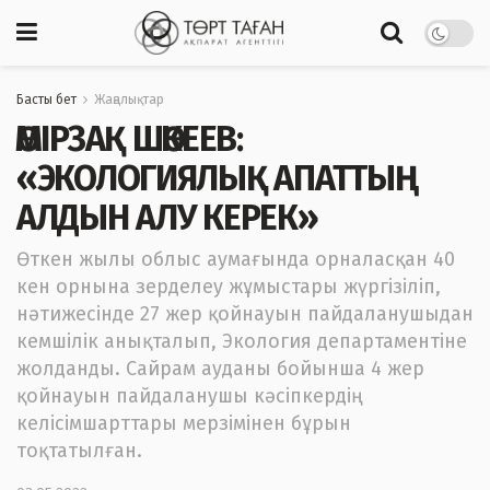
Басты бет
Жаңалықтар
ӨМІРЗАҚ ШӨКЕЕВ:
«ЭКОЛОГИЯЛЫҚ АПАТТЫҢ
АЛДЫН АЛУ КЕРЕК»
Өткен жылы облыс аумағында орналасқан 40
кен орнына зерделеу жұмыстары жүргізіліп,
нәтижесінде 27 жер қойнауын пайдаланушыдан
кемшілік анықталып, Экология департаментіне
жолданды. Сайрам ауданы бойынша 4 жер
қойнауын пайдаланушы кәсіпкердің
келісімшарттары мерзімінен бұрын
тоқтатылған.