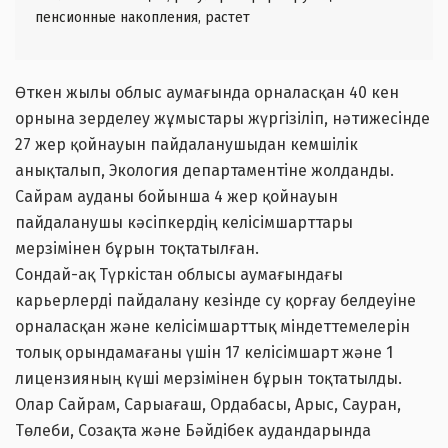
пенсионные накопления, растет
Өткен жылы облыс аумағында орналасқан 40 кен
орнына зерделеу жұмыстары жүргізіліп, нәтижесінде
27 жер қойнауын пайдаланушыдан кемшілік
анықталып, Экология департаментіне жолданды.
Сайрам ауданы бойынша 4 жер қойнауын
пайдаланушы кәсіпкердің келісімшарттары
мерзімінен бұрын тоқтатылған.
Сондай-ақ Түркістан облысы аумағындағы
карьерлерді пайдалану кезінде су қорғау белдеуіне
орналасқан және келісімшарттық міндеттемелерін
толық орындамағаны үшін 17 келісімшарт және 1
лицензияның күші мерзімінен бұрын тоқтатылды.
Олар Сайрам, Сарыағаш, Ордабасы, Арыс, Сауран,
Төлеби, Созақта және Бәйдібек аудандарында