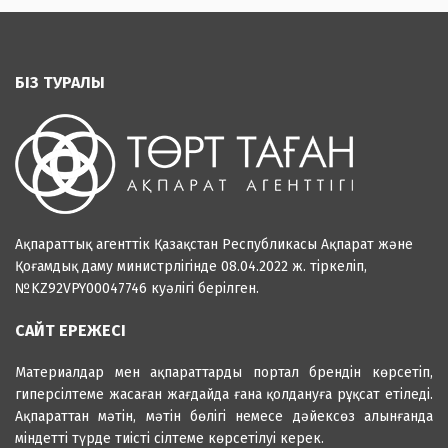
БІЗ ТУРАЛЫ
Ақпараттық агенттік Қазақстан Республикасы Ақпарат және
Қоғамдық даму министрлігінде 08.04.2022 ж. тіркеліп,
№KZ92VPY00047746 куәлігі берілген.
САЙТ ЕРЕЖЕСІ
Материалдар мен ақпараттарды портал брендін көрсетіп,
гиперсілтеме жасаған жағдайда ғана қолдануға рұқсат етіледі.
Ақпараттан мәтін, мәтін бөлігі немесе дәйексөз алынғанда
міндетті түрде тиісті сілтеме көрсетілуі керек.