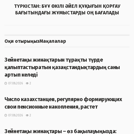
ТҮРКІСТАН: БҰҰ ӨКІЛІ ӘЙЕЛ ҚҰҚЫҒЫН ҚОРҒАУ
БАҒЫТЫНДАҒЫ ЖҰМЫСТАРДЫ ОҢ БАҒАЛАДЫ
Оқи отырыңыз
Мақалалар
ЖАҢАЛЫҚТАР
Зейнетақы жинақтарын тұрақты түрде
қалыптастыратын қазақстандықтардың саны
артып келеді
07.08.2026
2
ЖАҢАЛЫҚТАР
Число казахстанцев, регулярно формирующих
свои пенсионные накопления, растет
07.08.2026
2
ЖАҢАЛЫҚТАР
Зейнетақы жинақтары – өз бақылауыңызда: