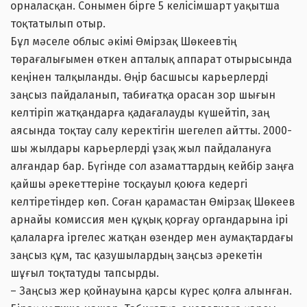
орналасқан. Сонымен бірге 5 келісімшарт уақытша
тоқтатылып отыр.
Бұл мәселе облыс әкімі Өмірзақ Шөкеевтің
төрағалығымен өткен апталық аппарат отырысында
кеңінен талқыланды. Өңір басшысы карьерлерді
заңсыз пайдаланып, табиғатқа орасан зор шығын
келтіріп жатқандарға қадағалауды күшейтіп, заң
аясында тоқтау салу керектігін шегелеп айтты. 2000-
шы жылдары карьерлерді ұзақ жыл пайдалануға
алғандар бар. Бүгінде сол азаматтардың кейбір заңға
қайшы әрекеттеріне тосқауыл қоюға кедергі
келтіретіндер көп. Соған қарамастан Өмірзақ Шөкеев
арнайы комиссия мен құқық қорғау органдарына ірі
қалаларға іргелес жатқан өзендер мен аумақтардағы
заңсыз құм, тас қазушылардың заңсыз әрекетін
шұғыл тоқтатуды тапсырды.
– Заңсыз жер қойнауына қарсы күрес қолға алынған.