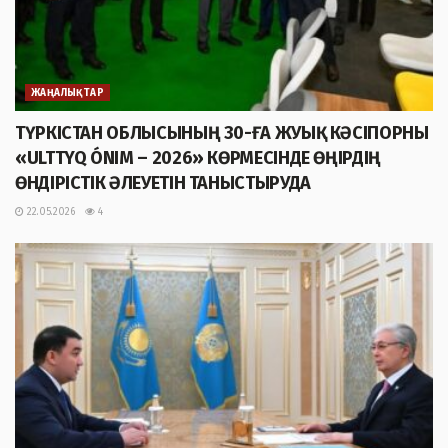
ЖАҢАЛЫҚТАР
ТҮРКІСТАН ОБЛЫСЫНЫҢ 30-ҒА ЖУЫҚ КӘСІПОРНЫ
«ULTTYQ ÓNIM – 2026» КӨРМЕСІНДЕ ӨҢІРДІҢ
ӨНДІРІСТІК ӘЛЕУЕТІН ТАНЫСТЫРУДА
22.05.2026
4