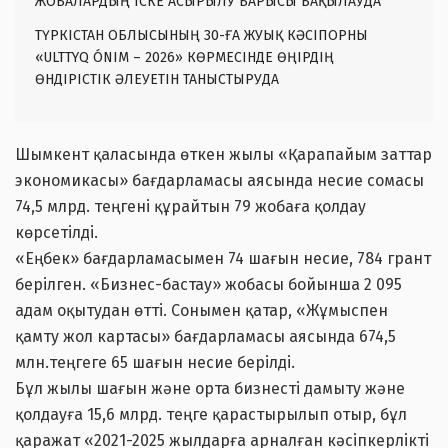
ЖОБАЛАРДЫҢ ІСКЕ АСЫРЫЛУ БАРЫСЫ БАҚЫЛАУДА
ТҮРКІСТАН ОБЛЫСЫНЫҢ 30-ҒА ЖУЫҚ КӘСІПОРНЫ
«ULTTYQ ÓNIM – 2026» КӨРМЕСІНДЕ ӨҢІРДІҢ
ӨНДІРІСТІК ӘЛЕУЕТІН ТАНЫСТЫРУДА
Шымкент қаласында өткен жылы «Қарапайым заттар
экономикасы» бағдарламасы аясында несие сомасы
74,5 млрд. теңгені құрайтын 79 жобаға қолдау
көрсетілді.
«Еңбек» бағдарламасымен 74 шағын несие, 784 грант
берілген. «Бизнес-бастау» жобасы бойынша 2 095
адам оқытудан өтті. Сонымен қатар, «Жұмыспен
қамту жол картасы» бағдарламасы аясында 674,5
млн.теңгеге 65 шағын несие берілді.
Бұл жылы шағын және орта бизнесті дамыту және
қолдауға 15,6 млрд. теңге қарастырылып отыр, бұл
қаражат «2021-2025 жылдарға арналған кәсіпкерлікті