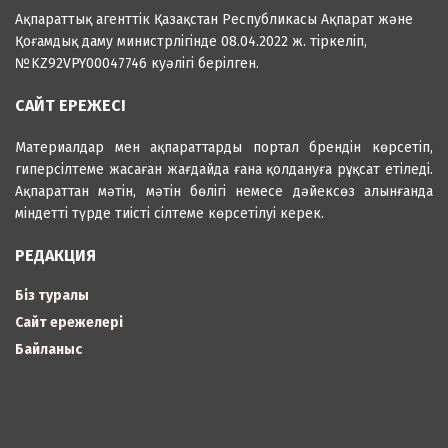
Ақпараттық агенттік Қазақстан Республикасы Ақпарат және
Қоғамдық даму министрлігінде 08.04.2022 ж. тіркеліп,
№KZ92VPY00047746 куәлігі берілген.
САЙТ ЕРЕЖЕСІ
Материалдар мен ақпараттарды портал брендін көрсетіп,
гиперсілтеме жасаған жағдайда ғана қолдануға рұқсат етіледі.
Ақпараттан мәтін, мәтін бөлігі немесе дәйексөз алынғанда
міндетті түрде тиісті сілтеме көрсетілуі керек.
РЕДАКЦИЯ
Біз туралы
Сайт ережелері
Байланыс