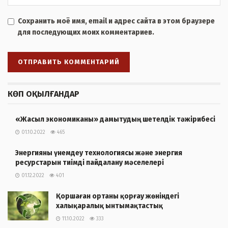
Сохранить моё имя, email и адрес сайта в этом браузере
для последующих моих комментариев.
КӨП ОҚЫЛҒАНДАР
«Жасыл экономиканы» дамытудың шетелдік тәжірибесі
01.10.2022
465
Энергияны үнемдеу технологиясы және энергия
ресурстарын тиімді пайдалану мәселелері
01.12.2022
401
Қоршаған ортаны қорғау жөніндегі
халықаралық ынтымақтастық
11.10.2022
333