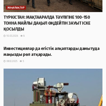
ЖАҢАЛЫҚТАР
ТҮРКІСТАН: МАҚТААРАЛДА ТӘУЛІГІНЕ 100-150
ТОННА МАЙЛЫ ДАҚЫЛ ӨҢДЕЙТІН ЗАУЫТ ІСКЕ
ҚОСЫЛДЫ
10.03.2026
8
ЖАҢАЛЫҚТАР
Инвестициялар да егістік алқаптарды дамытуда
маңызды рөл атқарады.
08.12.2025
5