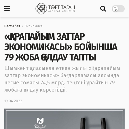
Басты бет
Экономика
«ҚАРАПАЙЫМ ЗАТТАР
ЭКОНОМИКАСЫ» БОЙЫНША
79 ЖОБА ҚОЛДАУ ТАПТЫ
Шымкент қаласында өткен жылы «Қарапайым
заттар экономикасы» бағдарламасы аясында
несие сомасы 74,5 млрд. теңгені құрайтын 79
жобаға қолдау көрсетілді.
19.04.2022