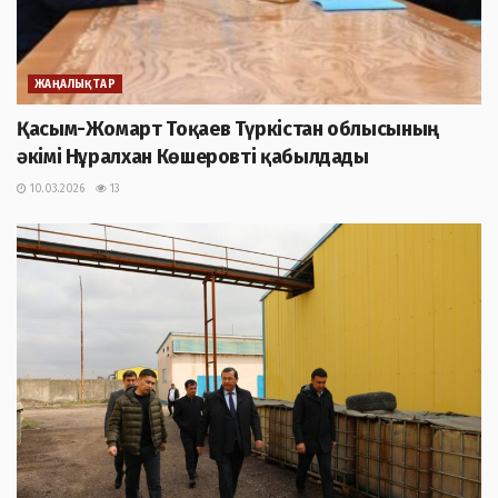
ЖАҢАЛЫҚТАР
Қасым-Жомарт Тоқаев Түркістан облысының
әкімі Нұралхан Көшеровті қабылдады
10.03.2026
13