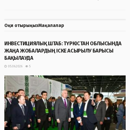
Оқи отырыңыз
Мақалалар
ЖАҢАЛЫҚТАР
ИНВЕСТИЦИЯЛЫҚ ШТАБ: ТҮРКІСТАН ОБЛЫСЫНДА
ЖАҢА ЖОБАЛАРДЫҢ ІСКЕ АСЫРЫЛУ БАРЫСЫ
БАҚЫЛАУДА
05.06.2026
5