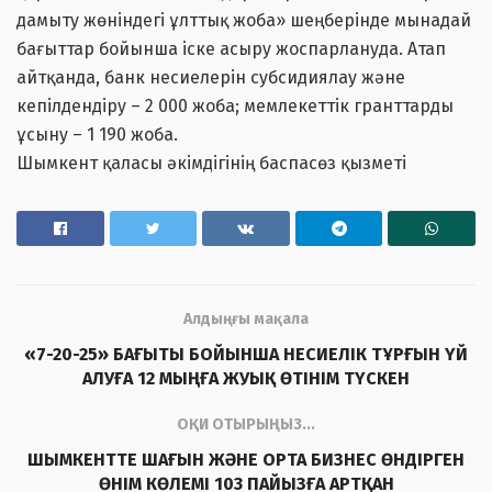
дамыту жөніндегі ұлттық жоба» шеңберінде мынадай
бағыттар бойынша іске асыру жоспарлануда. Атап
айтқанда, банк несиелерін субсидиялау және
кепілдендіру – 2 000 жоба; мемлекеттік гранттарды
ұсыну – 1 190 жоба.
Шымкент қаласы әкімдігінің баспасөз қызметі
Алдыңғы мақала
«7-20-25» БАҒЫТЫ БОЙЫНША НЕСИЕЛІК ТҰРҒЫН ҮЙ
АЛУҒА 12 МЫҢҒА ЖУЫҚ ӨТІНІМ ТҮСКЕН
ОҚИ ОТЫРЫҢЫЗ...
ШЫМКЕНТТЕ ШАҒЫН ЖӘНЕ ОРТА БИЗНЕС ӨНДІРГЕН
ӨНІМ КӨЛЕМІ 103 ПАЙЫЗҒА АРТҚАН