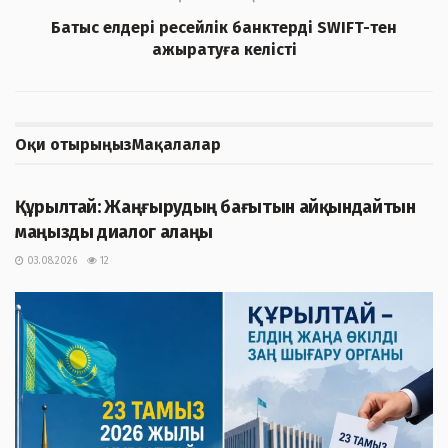
Батыс елдері ресейлік банктерді SWIFT-тен
ажыратуға келісті
Оқи отырыңыз
Мақалалар
ЖАҢАЛЫҚТАР
Құрылтай: Жаңғырудың бағытын айқындайтын
маңызды диалог алаңы
03.08.2026
12