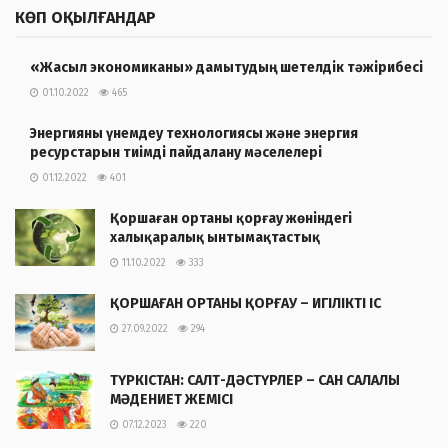
КӨП ОҚЫЛҒАНДАР
«Жасыл экономиканы» дамытудың шетелдік тәжірибесі
01.10.2022
465
Энергияны үнемдеу технологиясы және энергия
ресурстарын тиімді пайдалану мәселелері
01.12.2022
401
Қоршаған ортаны қорғау жөніндегі
халықаралық ынтымақтастық
11.10.2022
333
ҚОРШАҒАН ОРТАНЫ ҚОРҒАУ – ИГІЛІКТІ ІС
27.09.2022
294
ТҮРКІСТАН: САЛТ-ДӘСТҮРЛЕР – САН САЛАЛЫ
МӘДЕНИЕТ ЖЕМІСІ
07.12.2023
220