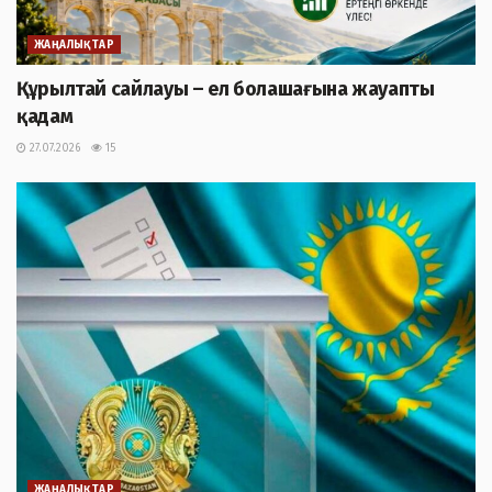
ЖАҢАЛЫҚТАР
Құрылтай сайлауы – ел болашағына жауапты
қадам
27.07.2026
15
ЖАҢАЛЫҚТАР