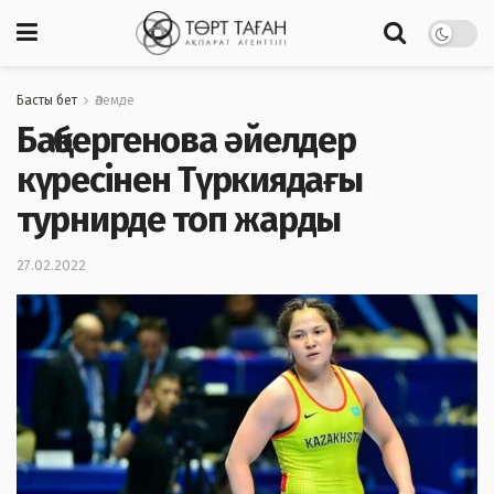
Басты бет
Әлемде
Бақбергенова әйелдер
күресінен Түркиядағы
турнирде топ жарды
27.02.2022