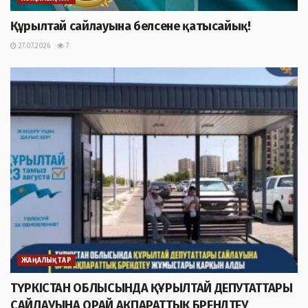
Құрылтай сайлауына белсене қатысайық!
27.07.2026
7
ЖАҢАЛЫҚТАР
ТҮРКІСТАН ОБЛЫСЫНДА ҚҰРЫЛТАЙ ДЕПУТАТТАРЫ
САЙЛАУЫНА ОРАЙ АҚПАРАТТЫҚ БРЕНДТЕУ