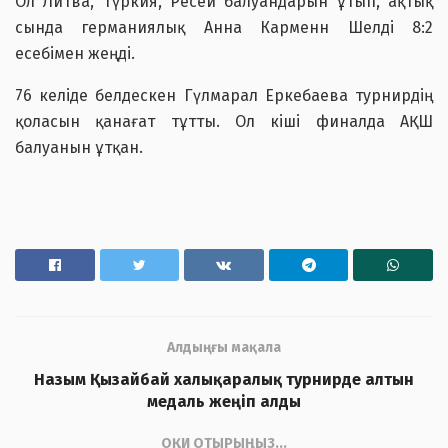
Ол Литва, Түркия, Ресей балуандарын ұтып, ақтық
сында германиялық Анна Карменн Шелді 8:2
есебімен жеңді.
76 келіде белдескен Гүлмарал Еркебаева турнирдің
қоласын қанағат тұтты. Ол кіші финалда АҚШ
балуанын ұтқан.
Алдыңғы мақала
Назым Қызайбай халықаралық турнирде алтын
медаль жеңіп алды
ОҚИ ОТЫРЫҢЫЗ...