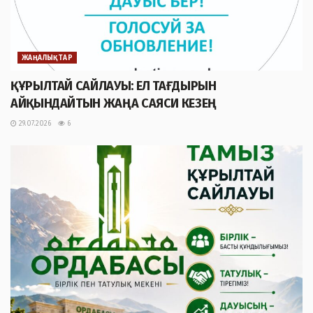
ЖАҢАЛЫҚТАР
ҚҰРЫЛТАЙ САЙЛАУЫ: ЕЛ ТАҒДЫРЫН
АЙҚЫНДАЙТЫН ЖАҢА САЯСИ КЕЗЕҢ
29.07.2026
6