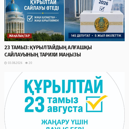
ЖАҢАЛЫҚТАР
23 ТАМЫЗ: ҚҰРЫЛТАЙДЫҢ АЛҒАШҚЫ
САЙЛАУЫНЫҢ ТАРИХИ МАҢЫЗЫ
03.08.2026
20