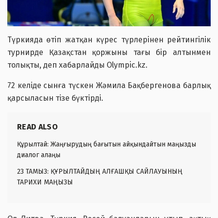
Түркияда өтіп жатқан күрес түрлерінен рейтингілік
турнирде Қазақстан қоржыны тағы бір алтынмен
толықты, деп хабарлайды Olympic.kz.
72 келіде сынға түскен Жәмила Бақбергенова барлық
қарсыласын тізе бүктірді.
READ ALSO
Құрылтай: Жаңғырудың бағытын айқындайтын маңызды
диалог алаңы
23 ТАМЫЗ: ҚҰРЫЛТАЙДЫҢ АЛҒАШҚЫ САЙЛАУЫНЫҢ
ТАРИХИ МАҢЫЗЫ