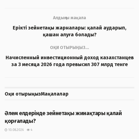
Алдыңғы мақала
Ерікті зейнетақы жарналары: қалай аударып,
қашан алуға болады?
ОҚИ ОТЫРЫҢЫЗ...
Начисленный инвестиционный доход казахстанцев
за 3 месяца 2026 года превысил 307 млрд тенге
Оқи отырыңыз
Мақалалар
ЖАҢАЛЫҚТАР
Әлем елдерінде зейнетақы жинақтары қалай
қорғалады?
10.08.2026
4
ЖАҢАЛЫҚТАР