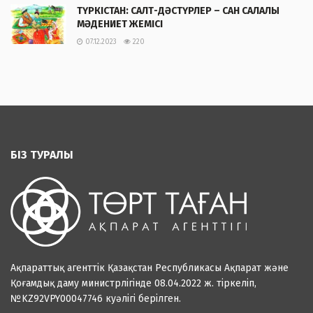
ТҮРКІСТАН: САЛТ-ДӘСТҮРЛЕР – САН САЛАЛЫ
МӘДЕНИЕТ ЖЕМІСІ
07.12.2023
220
БІЗ ТУРАЛЫ
Ақпараттық агенттік Қазақстан Республикасы Ақпарат және
Қоғамдық даму министрлігінде 08.04.2022 ж. тіркеліп,
№KZ92VPY00047746 куәлігі берілген.