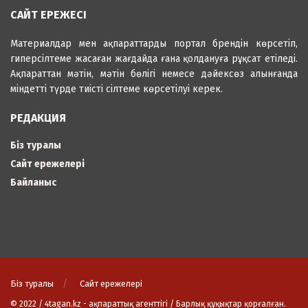
САЙТ ЕРЕЖЕСІ
Материалдар мен ақпараттарды портал брендін көрсетіп,
гиперсілтеме жасаған жағдайда ғана қолдануға рұқсат етіледі.
Ақпараттан мәтін, мәтін бөлігі немесе дәйексөз алынғанда
міндетті түрде тиісті сілтеме көрсетілуі керек.
РЕДАКЦИЯ
Біз туралы
Сайт ережелері
Байланыс
Біз туралы
Сайт ережелері
© 2022 / 4tagan.kz - ақпараттық агенттігі / Барлық құқықтар қорғалған.