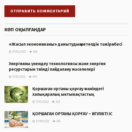
КӨП ОҚЫЛҒАНДАР
«Жасыл экономиканы» дамытудың шетелдік тәжірибесі
01.10.2022
465
Энергияны үнемдеу технологиясы және энергия
ресурстарын тиімді пайдалану мәселелері
01.12.2022
401
Қоршаған ортаны қорғау жөніндегі
халықаралық ынтымақтастық
11.10.2022
333
ҚОРШАҒАН ОРТАНЫ ҚОРҒАУ – ИГІЛІКТІ ІС
27.09.2022
294