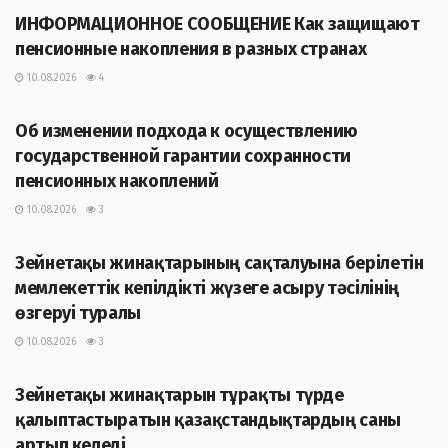
ИНФОРМАЦИОННОЕ СООБЩЕНИЕ Как защищают
пенсионные накопления в разных странах
10.08.2026
4
ЖАҢАЛЫҚТАР
Об изменении подхода к осуществлению
государственной гарантии сохранности
пенсионных накоплений
10.08.2026
3
ЖАҢАЛЫҚТАР
Зейнетақы жинақтарының сақталуына берілетін
мемлекеттік кепілдікті жүзеге асыру тәсілінің
өзгеруі туралы
10.08.2026
3
ЖАҢАЛЫҚТАР
Зейнетақы жинақтарын тұрақты түрде
қалыптастыратын қазақстандықтардың саны
артып келеді