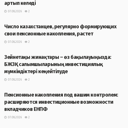
артып келеді
07.08.2026
2
ЖАҢАЛЫҚТАР
Число казахстанцев, регулярно формирующих
свои пенсионные накопления, растет
07.08.2026
2
ЖАҢАЛЫҚТАР
Зейнетақы жинақтары – өз бақылауыңызда:
БЖЗҚ салымшыларының инвестициялық
мүмкіндіктері кеңейтілуде
07.08.2026
2
ЖАҢАЛЫҚТАР
Пенсионные накопления под вашим контролем:
расширяются инвестиционные возможности
вкладчиков ЕНПФ
07.08.2026
2
ЖАҢАЛЫҚТАР