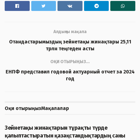
Алдыңғы мақала
Отандастарымыздың зейнетақы жинақтары 25,11
трлн теңгеден асты
ОҚИ ОТЫРЫҢЫЗ...
ЕНПФ представил годовой актуарный отчет за 2024
год
Оқи отырыңыз
Мақалалар
ЖАҢАЛЫҚТАР
Зейнетақы жинақтарын тұрақты түрде
қалыптастыратын қазақстандықтардың саны