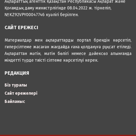
Ақпараттық агенттік Қазақстан Республикасы Ақпарат және
Қоғамдық даму министрлігінде 08.04.2022 ж. тіркеліп,
№KZ92VPY00047746 куәлігі берілген.
САЙТ ЕРЕЖЕСІ
Материалдар мен ақпараттарды портал брендін көрсетіп,
гиперсілтеме жасаған жағдайда ғана қолдануға рұқсат етіледі.
Ақпараттан мәтін, мәтін бөлігі немесе дәйексөз алынғанда
міндетті түрде тиісті сілтеме көрсетілуі керек.
РЕДАКЦИЯ
Біз туралы
Сайт ережелері
Байланыс