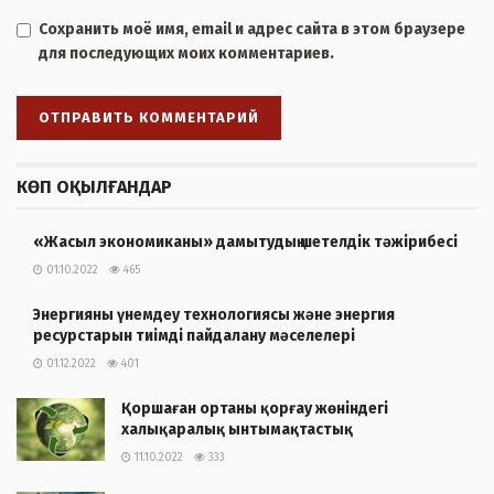
Сохранить моё имя, email и адрес сайта в этом браузере
для последующих моих комментариев.
КӨП ОҚЫЛҒАНДАР
«Жасыл экономиканы» дамытудың шетелдік тәжірибесі
01.10.2022
465
Энергияны үнемдеу технологиясы және энергия
ресурстарын тиімді пайдалану мәселелері
01.12.2022
401
Қоршаған ортаны қорғау жөніндегі
халықаралық ынтымақтастық
11.10.2022
333