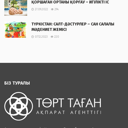
ҚОРШАҒАН ОРТАНЫ ҚОРҒАУ – ИГІЛІКТІ ІС
27.09.2022
294
ТҮРКІСТАН: САЛТ-ДӘСТҮРЛЕР – САН САЛАЛЫ
МӘДЕНИЕТ ЖЕМІСІ
07.12.2023
220
БІЗ ТУРАЛЫ