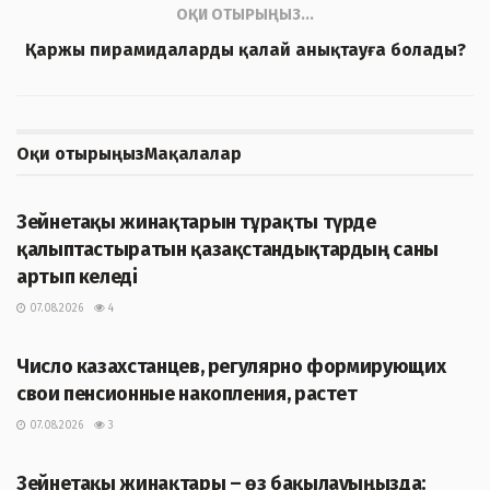
ОҚИ ОТЫРЫҢЫЗ...
Қаржы пирамидаларды қалай анықтауға болады?
Оқи отырыңыз
Мақалалар
ЖАҢАЛЫҚТАР
Зейнетақы жинақтарын тұрақты түрде
қалыптастыратын қазақстандықтардың саны
артып келеді
07.08.2026
4
ЖАҢАЛЫҚТАР
Число казахстанцев, регулярно формирующих
свои пенсионные накопления, растет
07.08.2026
3
ЖАҢАЛЫҚТАР
Зейнетақы жинақтары – өз бақылауыңызда: