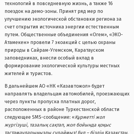
технологий в повседневную жизнь, а также 16
поездок на демо-зоны. Принят ряд мер по
улучшению экологической обстановки региона за
счет открытия источника энергии естественным
путем. Общественные объединения «Огем», «ЭКО-
Атамекен» провели 7 экоакций с целью охраны
природы в Сайрам-Угемском, Каратауском
заповедниках, внесли особый вклад в
формирование экологической культуры местных
жителей и туристов.
В дальнейшем АО «НК «Казавтожол» будет
направлять владельцам автомобилей, проезжающих
через пункты пропуска платных дорог,
расположенных в районе Туркестанской области
следующее SMS-сообщение: «
Құрметті жол
жүргізуші, тазалық сақтап, жол бойында қоқыс
тастамауларыңызды сұраймыз! Бұл – біздің Қазақстан,