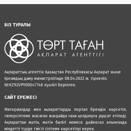
БІЗ ТУРАЛЫ
Ақпараттық агенттік Қазақстан Республикасы Ақпарат және
Қоғамдық даму министрлігінде 08.04.2022 ж. тіркеліп,
№KZ92VPY00047746 куәлігі берілген.
САЙТ ЕРЕЖЕСІ
Материалдар мен ақпараттарды портал брендін көрсетіп,
гиперсілтеме жасаған жағдайда ғана қолдануға рұқсат етіледі.
Ақпараттан мәтін, мәтін бөлігі немесе дәйексөз алынғанда
міндетті түрде тиісті сілтеме көрсетілуі керек.