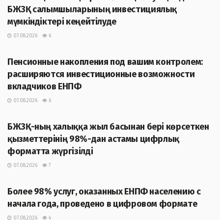
БЖЗҚ салымшыларының инвестициялық
мүмкіндіктері кеңейтілуде
07.08.2026
6
ЖАҢАЛЫҚТАР
Пенсионные накопления под вашим контролем:
расширяются инвестиционные возможности
вкладчиков ЕНПФ
07.08.2026
6
ЖАҢАЛЫҚТАР
БЖЗҚ-ның халыққа жыл басынан бері көрсеткен
қызметтерінің 98%-дан астамы цифрлық
форматта жүргізілді
07.08.2026
7
ЖАҢАЛЫҚТАР
Более 98% услуг, оказанных ЕНПФ населению с
начала года, проведено в цифровом формате
07.08.2026
4