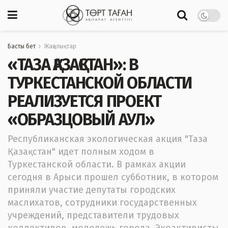
Басты бет
Жаңалықтар
«ТАЗА ҚАЗАҚСТАН»: В
ТУРКЕСТАНСКОЙ ОБЛАСТИ
РЕАЛИЗУЕТСЯ ПРОЕКТ
«ОБРАЗЦОВЫЙ АУЛ»
Республиканская экологическая акция "Таза
Қазақстан" идет полным ходом в
Туркестанской области. В рамках акции
сегодня в Арыси прошел субботник, в котором
приняли участие депутаты городских
маслихатов, сотрудники государственных
учреждений, представители трудовых
коллективов, молодежь города. Экоактивисты