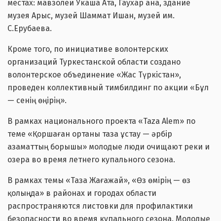
местах: мавзолеи Укаша Ата, Гаухар ана, здание
музея Арыс, музей Шаммат Ишан, музей им.
С.Ерубаева.
Кроме того, по инициативе волонтерских
организаций Туркестанской области создано
волонтерское объединение «Жас Түркістан»,
проведен коллективный тимбилдинг по акции «Бұл
— сенің өңірің».
В рамках национального проекта «Taza Alem» по
теме «Қоршаған ортаны таза ұстау — әрбір
азаматтың борышы» молодые люди очищают реки и
озера во время летнего купального сезона.
В рамках темы «Таза Жағажай», «Өз өмірің — өз
қолыңда» в районах и городах области
распространяются листовки для профилактики
безопасности во время купального сезона. Молодые