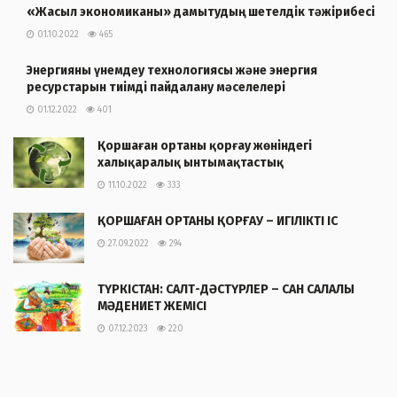
«Жасыл экономиканы» дамытудың шетелдік тәжірибесі
01.10.2022
465
Энергияны үнемдеу технологиясы және энергия
ресурстарын тиімді пайдалану мәселелері
01.12.2022
401
Қоршаған ортаны қорғау жөніндегі
халықаралық ынтымақтастық
11.10.2022
333
ҚОРШАҒАН ОРТАНЫ ҚОРҒАУ – ИГІЛІКТІ ІС
27.09.2022
294
ТҮРКІСТАН: САЛТ-ДӘСТҮРЛЕР – САН САЛАЛЫ
МӘДЕНИЕТ ЖЕМІСІ
07.12.2023
220