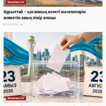
ЖАҢАЛЫҚТАР
Құрылтай – қоғамның өзекті мәселелерін
шешетін ашық пікір алаңы
07.08.2026
7
ЖАҢАЛЫҚТАР