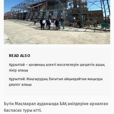
READ ALSO
Құрылтай – қоғамның өзекті мәселелерін шешетін ашық
пікір алаңы
Құрылтай: Жаңғырудың бағытын айқындайтын маңызды
диалог алаңы
Бүгін Мақтаарал ауданында БАҚ өкілдеріне арналған
баспасөз туры өтті.