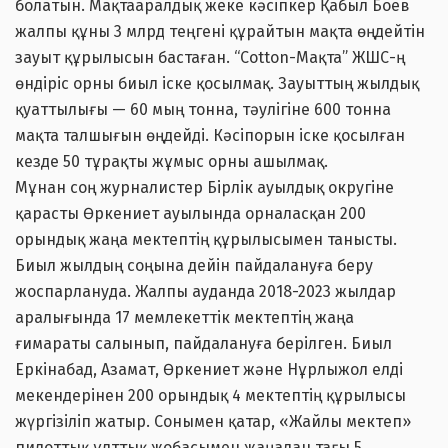
болатын. Мақтааралдық жеке кәсіпкер Қабыл Боев
жалпы құны 3 млрд теңгені құрайтын мақта өңдейтін
зауыт құрылысын бастаған. “Cotton-Мақта” ЖШС-ң
өндіріс орны биыл іске қосылмақ. Зауыттың жылдық
қуаттылығы — 60 мың тонна, тәулігіне 600 тонна
мақта талшығын өңдейді. Кәсіпорын іске қосылған
кезде 50 тұрақты жұмыс орны ашылмақ.
Мұнан соң журналистер Бірлік ауылдық округіне
қарасты Өркениет ауылында орналасқан 200
орындық жаңа мектептің құрылысымен танысты.
Биыл жылдың соңына дейін пайдалануға беру
жоспарлануда. Жалпы ауданда 2018-2023 жылдар
аралығында 17 мемлекеттік мектептің жаңа
ғимараты салынып, пайдалануға берілген. Биыл
Еркінабад, Азамат, Өркениет және Нұрлыжол елді
мекендерінен 200 орындық 4 мектептің құрылысы
жүргізіліп жатыр. Сонымен қатар, «Жайлы мектеп»
пилоттық ұлттық жобасымен жаңадан тағы 5