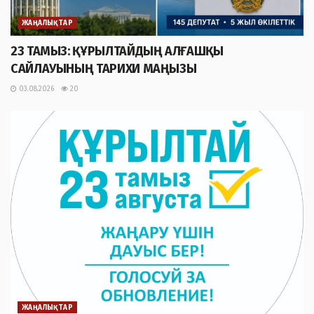
ЖАҢАЛЫҚТАР
23 ТАМЫЗ: ҚҰРЫЛТАЙДЫҢ АЛҒАШҚЫ
САЙЛАУЫНЫҢ ТАРИХИ МАҢЫЗЫ
03.08.2026
20
ЖАҢАЛЫҚТАР