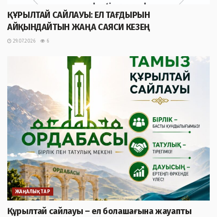
ҚҰРЫЛТАЙ САЙЛАУЫ: ЕЛ ТАҒДЫРЫН
АЙҚЫНДАЙТЫН ЖАҢА САЯСИ КЕЗЕҢ
29.07.2026
6
ЖАҢАЛЫҚТАР
Құрылтай сайлауы – ел болашағына жауапты