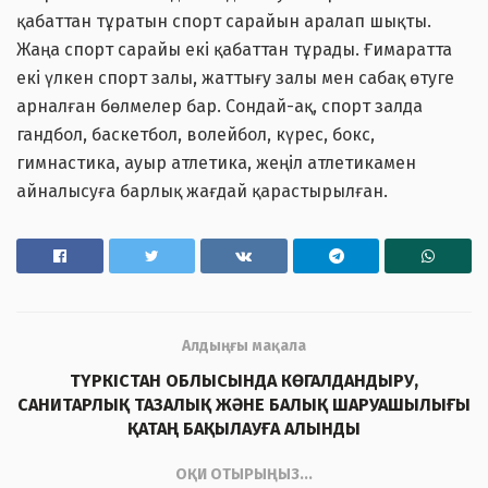
қабаттан тұратын спорт сарайын аралап шықты.
Жаңа спорт сарайы екі қабаттан тұрады. Ғимаратта
екі үлкен спорт залы, жаттығу залы мен сабақ өтуге
арналған бөлмелер бар. Сондай-ақ, спорт залда
гандбол, баскетбол, волейбол, күрес, бокс,
гимнастика, ауыр атлетика, жеңіл атлетикамен
айналысуға барлық жағдай қарастырылған.
Алдыңғы мақала
ТҮРКІСТАН ОБЛЫСЫНДА КӨГАЛДАНДЫРУ,
САНИТАРЛЫҚ ТАЗАЛЫҚ ЖӘНЕ БАЛЫҚ ШАРУАШЫЛЫҒЫ
ҚАТАҢ БАҚЫЛАУҒА АЛЫНДЫ
ОҚИ ОТЫРЫҢЫЗ...