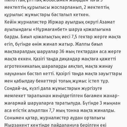
мектептің құрылысы жоспарланып, 2 мектептің
құрылыс жұмыстары басталып кеткен.
Кейін журналистер Иіржар ауылдық округі Азамат
ауылындағы «Нұрмағанбет» шаруа қожалығына
барды. Биыл қожалықтың иесі 7,5 гектар жерге мақта
егіп, бүгінде өнім жинап жатыр. Жалпы биыл
мақтааралдық шаруалар 36 мың гектардан аса жерге
мақта еккен. Қазігі таңда диқандар мақтаға қажетті
агротехникалық шараларды аяқтап, мақта жинау
науқанын бастап кетті. Қазіргі таңда мақта зауыттары
мен қабылдау бекеттері толық жұмыс істеп тұр.
Сондай-ақ, күзгі дала жұмыстарын жүргізуге
мемлекет тарапынан жеңілдетілген бағамен жанар-
жағармай шаруаларға таратылуда. Бүгінде 3 мыңнан
аса егістік алқаптан 7,7 мың тонна мақта жиналды.
Сонымен қатар, журналистер аудан орталығы
Мырзакент кентінде пайдалануға берілген екі