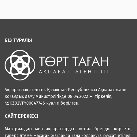
БІЗ ТУРАЛЫ
Ақпараттық агенттік Қазақстан Республикасы Ақпарат және
Қоғамдық даму министрлігінде 08.04.2022 ж. тіркеліп,
№KZ92VPY00047746 куәлігі берілген.
САЙТ ЕРЕЖЕСІ
Материалдар мен ақпараттарды портал брендін көрсетіп,
гиперсілтеме жасаған жағдайда ғана қолдануға рұқсат етіледі.