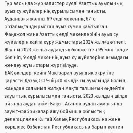
Тур аясында журналистер әуелі Азаттық ауылының
ауыз су жүйелерінің құрылысымен танысты.
Аудандағы жалпы 69 елді мекеннің 67-сі
орталықтандырылған ауыз сумен қамтылған.
Жаңажол және Азаттық елді мекендерінің ауыз су
жүйелерін қайта құру жұмыстары 2024 жылға өтпелі.
Жалпы 2023 жылға аудандық бюджеттен 95 млн. теңге
бөлініп, 9 елді мекеннің ауыз су жүйелеріне ағымдағы
жөндеу жұмыстары жүргізілуде.
БАҚ өкілдері кейін Мақтаарал ауылдық округіне
қарасты Қазақ ССР-нің 40 жылдығы ауылында болып,
жаңадан салынып жатқан мақта талшығын өңдейтін
зауыттың құрылысымен танысты. 2023 жылдың шілде
айында аудан әкімі Бақыт Асанов аудан аумағында
зауыт-фабрикалар ашу бойынша облыстық
делегациямен Қытай Халық Республикасына және
көршілес Өзбекстан Республикасына барып келген