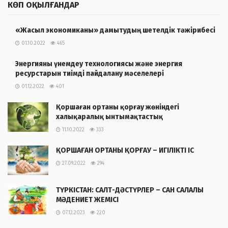
КӨП ОҚЫЛҒАНДАР
«Жасыл экономиканы» дамытудың шетелдік тәжірибесі
01.10.2022
465
Энергияны үнемдеу технологиясы және энергия
ресурстарын тиімді пайдалану мәселелері
01.12.2022
401
Қоршаған ортаны қорғау жөніндегі
халықаралық ынтымақтастық
11.10.2022
333
ҚОРШАҒАН ОРТАНЫ ҚОРҒАУ – ИГІЛІКТІ ІС
27.09.2022
294
ТҮРКІСТАН: САЛТ-ДӘСТҮРЛЕР – САН САЛАЛЫ
МӘДЕНИЕТ ЖЕМІСІ
07.12.2023
220