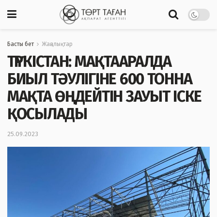
Басты бет
Жаңалықтар
ТҮРКІСТАН: МАҚТААРАЛДА
БИЫЛ ТӘУЛІГІНЕ 600 ТОННА
МАҚТА ӨҢДЕЙТІН ЗАУЫТ ІСКЕ
ҚОСЫЛАДЫ
25.09.2023