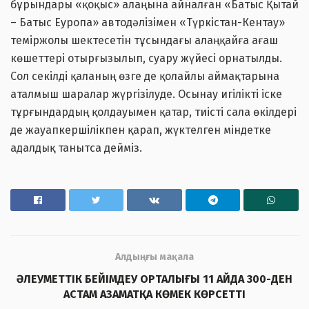
бұрындары «қоқыс» алаңына айналған «Батыс Қытай
– Батыс Еуропа» автодәлізімен «Түркістан-Кентау»
теміржолы шектесетін тұсындағы алаңқайға ағаш
көшеттері отырғызылып, суару жүйесі орнатылды.
Сол секілді қаланың өзге де қолайлы аймақтарына
аталмыш шаралар жүргізілуде. Осынау игілікті іске
тұрғындардың қолдауымен қатар, тиісті сала өкілдері
де жауапкершілікпен қарап, жүктелген міндетке
адалдық танытса дейміз.
Алдыңғы мақала
ӘЛЕУМЕТТІК БЕЙІМДЕУ ОРТАЛЫҒЫ 11 АЙДА 300-ДЕН
АСТАМ АЗАМАТҚА КӨМЕК КӨРСЕТТІ