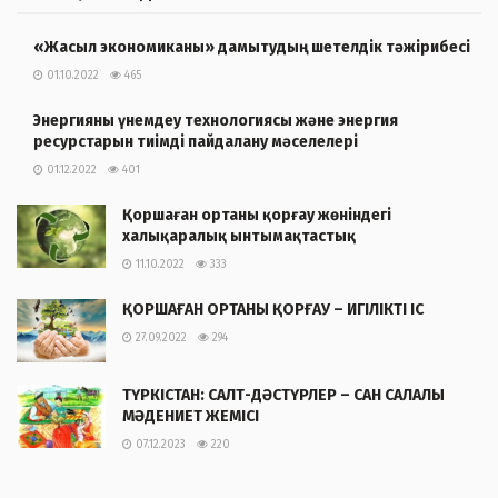
«Жасыл экономиканы» дамытудың шетелдік тәжірибесі
01.10.2022
465
Энергияны үнемдеу технологиясы және энергия
ресурстарын тиімді пайдалану мәселелері
01.12.2022
401
Қоршаған ортаны қорғау жөніндегі
халықаралық ынтымақтастық
11.10.2022
333
ҚОРШАҒАН ОРТАНЫ ҚОРҒАУ – ИГІЛІКТІ ІС
27.09.2022
294
ТҮРКІСТАН: САЛТ-ДӘСТҮРЛЕР – САН САЛАЛЫ
МӘДЕНИЕТ ЖЕМІСІ
07.12.2023
220