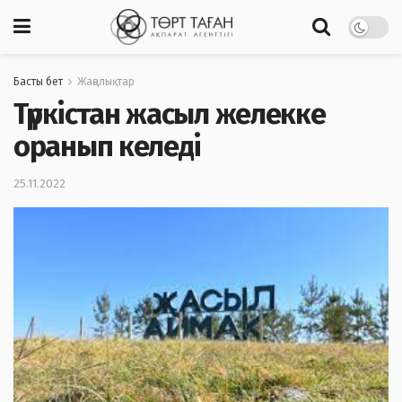
Басты бет
Жаңалықтар
Түркістан жасыл желекке
оранып келеді
25.11.2022