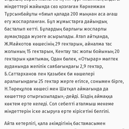
міндеттері жайында сөз қозғаған Көркемжан
Тұрсынбайұлы «биыл қалада 200 мыңнан аса ағаш
егу жоспарланған. Бұл жұмыстарға дайындық
басталып кетті. Бұлардың барлығы жоспарлы
аумақтарда жүзеге асырылады. Атап айтқанда,
Ж.Майкотов көшесінің 29 гектарын, айналма тас
жолының 15 гектарын, Кентау тас жолы бойының 20
гектарын қамтымақ. Одан бөлек, «Отырар» мөлтек
ауданында желілік саябағындағы 2,9 гектар,
Б.Саттарханов пен Қазыбек би көшелері
аралығындағы 25 гектар жерге егілсе, сонымен бірге,
Н.Төреқұлов көшесі мен Шатқал аймағында да
көшеттер отырғызылады»,-дейді. Біздің аймаққа
көктем ерте келеді. Сол себепті аталмыш мекеме
міндеттерін іске асыруға ерте кірісетіні белгілі.
Айта кетерлігі, қала әкімдігінің бастамасымен