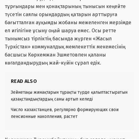
тұрғындары мен қонақтарының тынысын кеңейте
түсетін саялы орындардың қатарын арттыруға
бағытталған ауқымды жобаны межеленген мерзімде
ел игілігіне ұсыну оңай шаруа емес. Осы ретте
тынымсыз тірліктің басында жүрген «Жасыл
Түркістан» коммуналдық мемлекеттік мекемесінің
басшысы Көркемжан Эшметовпен қаланы
көгалдандырудың жай-күйін сұрап едік.
READ ALSO
Зейнетақы жинақтарын тұрақты түрде қалыптастыратын
қазақстандықтардың саны артып келеді
Число казахстанцев, регулярно формирующих свои
пенсионные накопления, растет