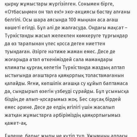
қырқу жұмыстары жүргізілген. Сонымен бірге,
«Отбасыңмен он тал ек!» эко-акциясы бастау алғаны
белгілі. Осы шара аясында 100 мыңнан аса ағаш
көшеті егілді. Бұл әлі де жалғасуда. Ондағы мақсат –
Түркістанды жасыл желекпен көмкеруге тұрғындар
да өз тарапынан үлес қосса деген ниеттен
туындаған. Әзірге нәтиже жаман емес. Десе де
жоғарыда атап өткеніміздей сала мамандары
климаты құрғақ келетін Түркістанда жаздың аптап
ыстығында ағаштарға қамқорлық толастамағанын
қалайды. Яғни, көпшілік ағашқа су құйып баптамаса
да, сындырып өзегін үзбеуді сұрайды. Бұл ұсынысқа
біздің де алып-қосарымыз жоқ. Бес саусақ бірдей
емес әрине. Десе де елдің игілігі үшін жасалып
жатқан жұмыстарға әрбіріміздің қамқорлығымыз
қажет-ақ.
Ендеше, барыс жылы не күтіп тұр. Ұжымның алдағы