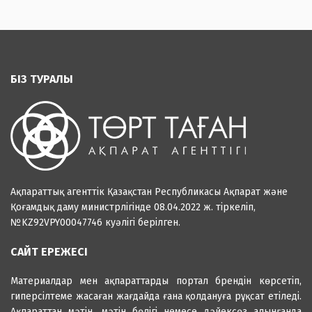
БІЗ ТУРАЛЫ
Ақпараттық агенттік Қазақстан Республикасы Ақпарат және
Қоғамдық даму министрлігінде 08.04.2022 ж. тіркеліп,
№KZ92VPY00047746 куәлігі берілген.
САЙТ ЕРЕЖЕСІ
Материалдар мен ақпараттарды портал брендін көрсетіп,
гиперсілтеме жасаған жағдайда ғана қолдануға рұқсат етіледі.
Ақпараттан мәтін, мәтін бөлігі немесе дәйексөз алынғанда