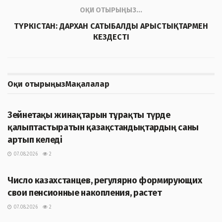
ОҚИ ОТЫРЫҢЫЗ...
ТҮРКІСТАН: ДАРХАН САТЫБАЛДЫ АРЫСТЫҚТАРМЕН
КЕЗДЕСТІ
Оқи отырыңыз
Мақалалар
ЖАҢАЛЫҚТАР
Зейнетақы жинақтарын тұрақты түрде
қалыптастыратын қазақстандықтардың саны
артып келеді
07.08.2026
2
ЖАҢАЛЫҚТАР
Число казахстанцев, регулярно формирующих
свои пенсионные накопления, растет
07.08.2026
2
ЖАҢАЛЫҚТАР