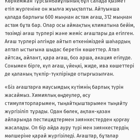
Көркемжан Тұрсынбайұлының бұл салада қызмет
етіп жүргеніне он жылға жуықтапты. Айтуынша
қалада барлығы 600 мыңнан астам ағаш, 312 мыңнан
астам бұта бар. Олар осы аймақтың климатына бейім,
төзімді ағаш түрлері және жеміс ағаштары да егілген.
Ағаш түрлері әлгінде айтып өткеніміздей шаһардың
аптап ыстығына шыдас беретін көшеттер. Атап
айтсақ, айлант, қара ағаш, боз арша, акация егілуде.
Сонымен бірге, күл ағаш, үйеңкі, жиде, ива көшеттері
де қаланың түкпір-түкпірінде отырғызылған.
«Біз ағаштарға маусымдық күтімнің барлық түрін
жасаймыз. Химиялық өңдеулер, өсу
стимуляторларымен, тыңайтқыштарымен тыңайту
жүргізіліп тұрады. Одан бөлек, ақпан-қазан
айларында пестицидтермен зиянкестерден қорғау
жасалады. Ол бір айда ауру түрі мен зиянкестердің
мөлшеріне қарай жүргізіледі. Ағаштар, бұталар