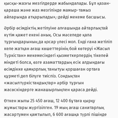
қысқы-жазғы мезгілдерде жабындалады. Бұл қазан-
қараша және жаз мезгілінде мамыр-тамыз
айларында атқарылады»,-дейді мекеме басшысы.
Әрбір өсімдіктің жетілуіне алғашында айтарлықтай
күтім қажет екені анық. Осы мәселеде қала
тұрғындарының да қосар үлесі мол. Енді ғана жетіліп
келе жатқан ағаш көшеттерінің бой көтеруі «Жасыл
Түркістан» мекемесіндегі қызметкерлердің тікелей
міндеті болса, өзге азаматтардың есік алдындағы
өсімдікке қамқорлық танытуы қоршаған ортаға
құрметі деп білуге тиіспіз. Сондықтан
«жасылтүркістандықтар» әрбір тұрғын
жасөскіндерге жанашырлықпен қараса дейді.
Өткен жылы 25 450 ағаш, 12 400 бұтаға қырқу
жұмыстары жүргізілген. 19 мың ағаш санитарлық
жасартумен қамтылып, 6 600 ағашқа түрлі пішінде