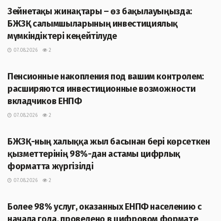
Зейнетақы жинақтары – өз бақылауыңызда:
БЖЗҚ салымшыларының инвестициялық
мүмкіндіктері кеңейтілуде
07.08.2026
2
ЖАҢАЛЫҚТАР
Пенсионные накопления под вашим контролем:
расширяются инвестиционные возможности
вкладчиков ЕНПФ
07.08.2026
2
ЖАҢАЛЫҚТАР
БЖЗҚ-ның халыққа жыл басынан бері көрсеткен
қызметтерінің 98%-дан астамы цифрлық
форматта жүргізілді
07.08.2026
2
ЖАҢАЛЫҚТАР
Более 98% услуг, оказанных ЕНПФ населению с
начала года, проведено в цифровом формате