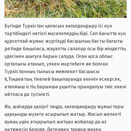
Бүгінде Түркістан қаласын көгалдандыру ісі күн
тәртібіндегі негізгі мәселелердің бірі. Сол бағытта күн
құрғатпай жұмыс жүргізуді басшылық басты бағыты
ретінде бақыласа, жауапты салалар осы бір міндеттің
үдесінен шығуға барын салуда. Оған қоса облыс
орталығы атанып, үлкен мәртебеге ие болған
Түркістанның тынысы мемлекет басшысы
Қ.Тоқаевтың тікелей бақылауында екенін ескерсек,
аталмыш істің барынша ұқыпты орындалуы тиіс екені
айтпаса да түсінікті.
Иә, шаһарда қазіргі таңда, көгалдандыру жұмыстары
қарқынды жүзеге асырылып жатыр. Жасыл желекті
аумақ үшін атқарылып жатқан жобалар да өз
нәтижесін беруде. Дегенмен тарихи мекен