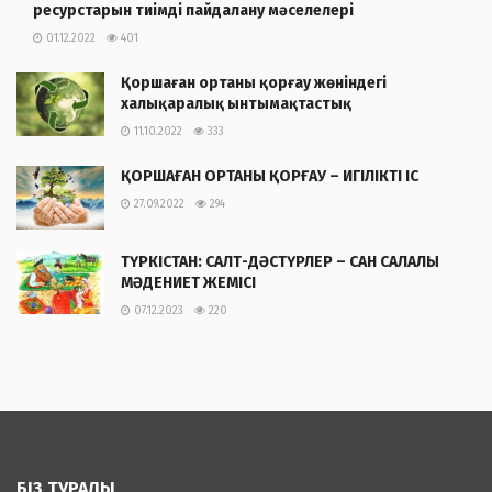
ресурстарын тиімді пайдалану мәселелері
01.12.2022
401
Қоршаған ортаны қорғау жөніндегі
халықаралық ынтымақтастық
11.10.2022
333
ҚОРШАҒАН ОРТАНЫ ҚОРҒАУ – ИГІЛІКТІ ІС
27.09.2022
294
ТҮРКІСТАН: САЛТ-ДӘСТҮРЛЕР – САН САЛАЛЫ
МӘДЕНИЕТ ЖЕМІСІ
07.12.2023
220
БІЗ ТУРАЛЫ