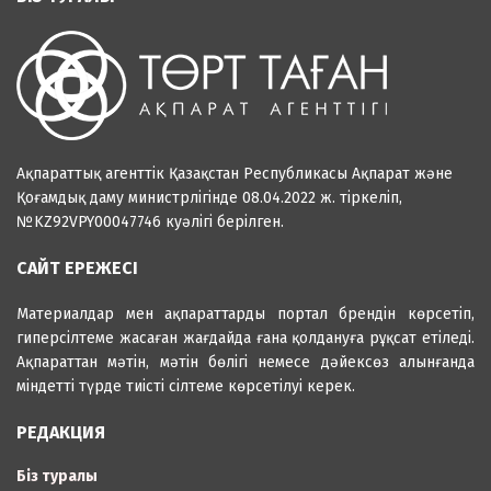
Ақпараттық агенттік Қазақстан Республикасы Ақпарат және
Қоғамдық даму министрлігінде 08.04.2022 ж. тіркеліп,
№KZ92VPY00047746 куәлігі берілген.
САЙТ ЕРЕЖЕСІ
Материалдар мен ақпараттарды портал брендін көрсетіп,
гиперсілтеме жасаған жағдайда ғана қолдануға рұқсат етіледі.
Ақпараттан мәтін, мәтін бөлігі немесе дәйексөз алынғанда
міндетті түрде тиісті сілтеме көрсетілуі керек.
РЕДАКЦИЯ
Біз туралы