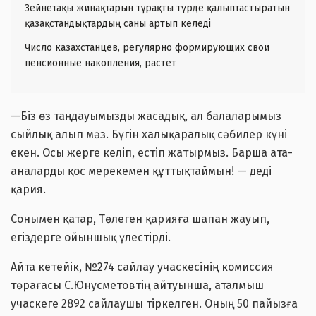
Зейнетақы жинақтарын тұрақты түрде қалыптастыратын
қазақстандықтардың саны артып келеді
Число казахстанцев, регулярно формирующих свои
пенсионные накопления, растет
—Біз өз таңдауымызды жасадық, ал балаларымыз
сыйлық алып мәз. Бүгін халықаралық сәбилер күні
екен. Осы жерге келіп, естіп жатырмыз. Барша ата-
аналарды қос мерекемен құттықтаймын! — деді
қария.
Сонымен қатар, Төлеген қарияға шапан жауып,
егіздерге ойыншық үлестірді.
Айта кетейік, №274 сайлау учаскесінің комиссия
төрағасы С.Юнусметовтің айтуынша, аталмыш
учаскеге 2892 сайлаушы тіркелген. Оның 50 пайызға