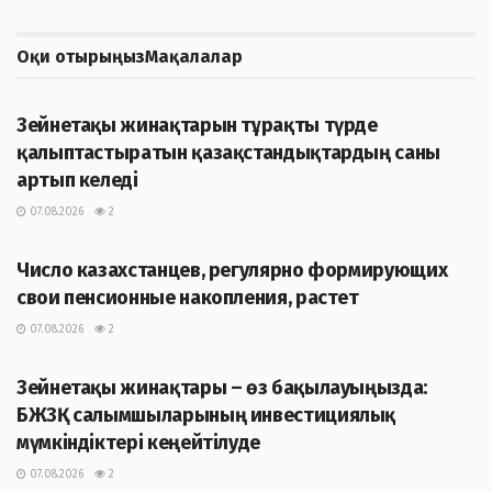
Оқи отырыңыз
Мақалалар
ЖАҢАЛЫҚТАР
Зейнетақы жинақтарын тұрақты түрде
қалыптастыратын қазақстандықтардың саны
артып келеді
07.08.2026
2
ЖАҢАЛЫҚТАР
Число казахстанцев, регулярно формирующих
свои пенсионные накопления, растет
07.08.2026
2
ЖАҢАЛЫҚТАР
Зейнетақы жинақтары – өз бақылауыңызда:
БЖЗҚ салымшыларының инвестициялық
мүмкіндіктері кеңейтілуде
07.08.2026
2
ЖАҢАЛЫҚТАР