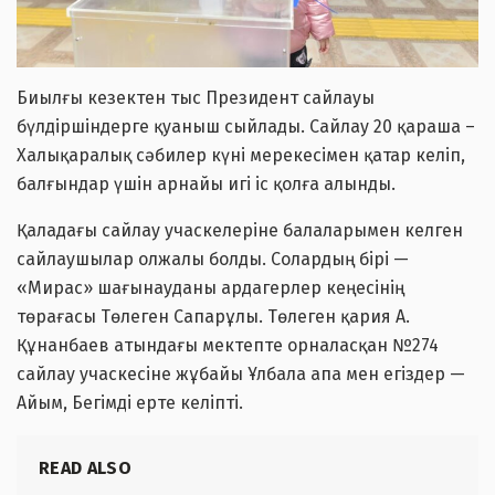
Биылғы кезектен тыс Президент сайлауы
бүлдіршіндерге қуаныш сыйлады. Сайлау 20 қараша –
Халықаралық сәбилер күні мерекесімен қатар келіп,
балғындар үшін арнайы игі іс қолға алынды.
Қаладағы сайлау учаскелеріне балаларымен келген
сайлаушылар олжалы болды. Солардың бірі —
«Мирас» шағынауданы ардагерлер кеңесінің
төрағасы Төлеген Сапарұлы. Төлеген қария А.
Құнанбаев атындағы мектепте орналасқан №274
сайлау учаскесіне жұбайы Ұлбала апа мен егіздер —
Айым, Бегімді ерте келіпті.
READ ALSO