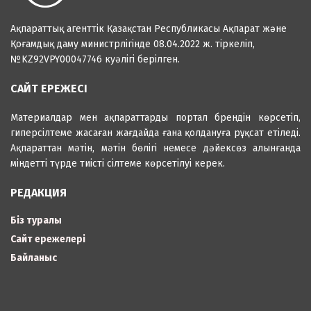
Ақпараттық агенттік Қазақстан Республикасы Ақпарат және
Қоғамдық даму министрлігінде 08.04.2022 ж. тіркеліп,
№KZ92VPY00047746 куәлігі берілген.
САЙТ ЕРЕЖЕСІ
Материалдар мен ақпараттарды портал брендін көрсетіп,
гиперсілтеме жасаған жағдайда ғана қолдануға рұқсат етіледі.
Ақпараттан мәтін, мәтін бөлігі немесе дәйексөз алынғанда
міндетті түрде тиісті сілтеме көрсетілуі керек.
РЕДАКЦИЯ
Біз туралы
Сайт ережелері
Байланыс