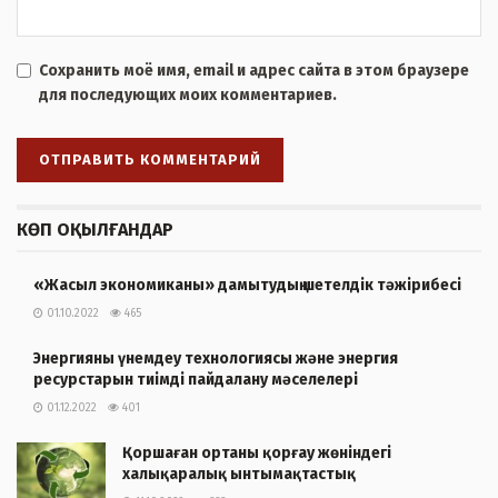
Сохранить моё имя, email и адрес сайта в этом браузере
для последующих моих комментариев.
КӨП ОҚЫЛҒАНДАР
«Жасыл экономиканы» дамытудың шетелдік тәжірибесі
01.10.2022
465
Энергияны үнемдеу технологиясы және энергия
ресурстарын тиімді пайдалану мәселелері
01.12.2022
401
Қоршаған ортаны қорғау жөніндегі
халықаралық ынтымақтастық