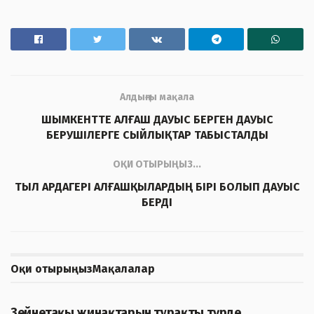
Алдыңғы мақала
ШЫМКЕНТТЕ АЛҒАШ ДАУЫС БЕРГЕН ДАУЫС
БЕРУШІЛЕРГЕ СЫЙЛЫҚТАР ТАБЫСТАЛДЫ
ОҚИ ОТЫРЫҢЫЗ...
ТЫЛ АРДАГЕРІ АЛҒАШҚЫЛАРДЫҢ БІРІ БОЛЫП ДАУЫС
БЕРДІ
Оқи отырыңыз
Мақалалар
ЖАҢАЛЫҚТАР
Зейнетақы жинақтарын тұрақты түрде