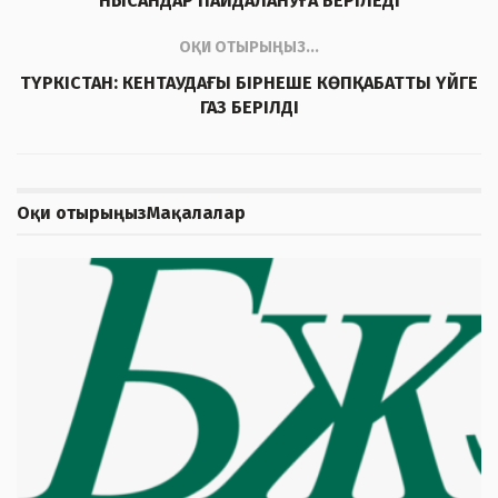
НЫСАНДАР ПАЙДАЛАНУҒА БЕРІЛЕДІ
ОҚИ ОТЫРЫҢЫЗ...
ТҮРКІСТАН: КЕНТАУДАҒЫ БІРНЕШЕ КӨПҚАБАТТЫ ҮЙГЕ
ГАЗ БЕРІЛДІ
Оқи отырыңыз
Мақалалар