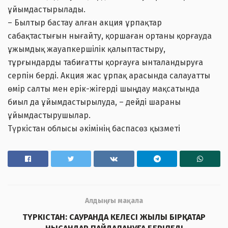
ұйымдастырылады.
– Былтыр бастау алған акция ұрпақтар
сабақтастығын нығайту, қоршаған ортаны қорғауда
ұжымдық жауапкершілік қалыптастыру,
тұрғындарды табиғатты қорғауға ынталандыруға
серпін берді. Акция жас ұрпақ арасында салауатты
өмір салты мен ерік-жігерді шыңдау мақсатында
биыл да ұйымдастырылуда, – дейді шараны
ұйымдастырушылар.
Түркістан облысы әкімінің баспасөз қызметі
Алдыңғы мақала
ТҮРКІСТАН: САУРАНДА КЕЛЕСІ ЖЫЛЫ БІРҚАТАР