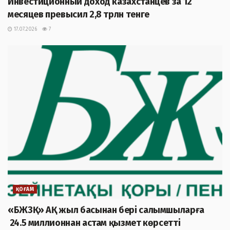
Инвестиционный доход казахстанцев за 12
месяцев превысил 2,8 трлн тенге
17.07.2026
7
ҚОҒАМ
«БЖЗҚ» АҚ жыл басынан бері салымшыларға
24.5 миллионнан астам қызмет көрсетті