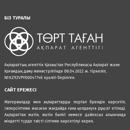
БІЗ ТУРАЛЫ
Ақпараттық агенттік Қазақстан Республикасы Ақпарат және
Қоғамдық даму министрлігінде 08.04.2022 ж. тіркеліп,
№KZ92VPY00047746 куәлігі берілген.
САЙТ ЕРЕЖЕСІ
Материалдар мен ақпараттарды портал брендін көрсетіп,
гиперсілтеме жасаған жағдайда ғана қолдануға рұқсат етіледі.
Ақпараттан мәтін, мәтін бөлігі немесе дәйексөз алынғанда
міндетті түрде тиісті сілтеме көрсетілуі керек.