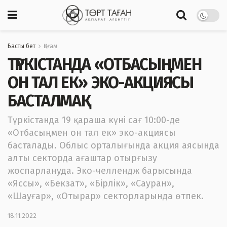
Басты бет
Қоғам
ТҮРКІСТАНДА «ОТБАСЫҢМЕН
ОН ТАЛ ЕК» ЭКО-АКЦИЯСЫ
БАСТАЛМАҚ
Түркістанда 19 қараша күні сағ 10:00-де
«Отбасыңмен он тал ек» эко-акциясы
басталады. Облыс орталығында акция аясында
алты секторда ағаштар отырғызу
жоспарлануда. Эко-челлендж барысында
«Яссы», «Бекзат», «Бірлік», «Сауран»,
«Шауғар», «Отырар» секторларында өтпек.
18.11.2022