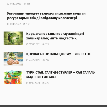
01.10.2022
465
Энергияны үнемдеу технологиясы және энергия
ресурстарын тиімді пайдалану мәселелері
01.12.2022
401
Қоршаған ортаны қорғау жөніндегі
халықаралық ынтымақтастық
11.10.2022
333
ҚОРШАҒАН ОРТАНЫ ҚОРҒАУ – ИГІЛІКТІ ІС
27.09.2022
294
ТҮРКІСТАН: САЛТ-ДӘСТҮРЛЕР – САН САЛАЛЫ
МӘДЕНИЕТ ЖЕМІСІ
07.12.2023
220