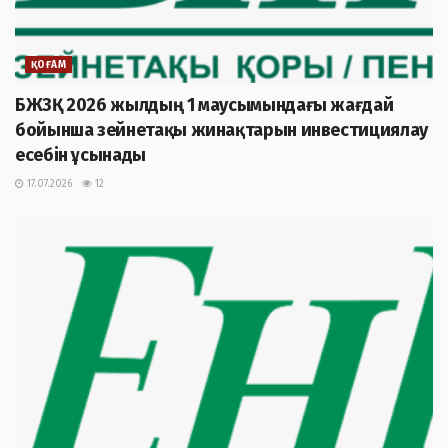
ҚОҒАМ
БЖЗҚ 2026 жылдың 1 маусымындағы жағдай
бойынша зейнетақы жинақтарын инвестициялау
есебін ұсынады
17.07.2026
12