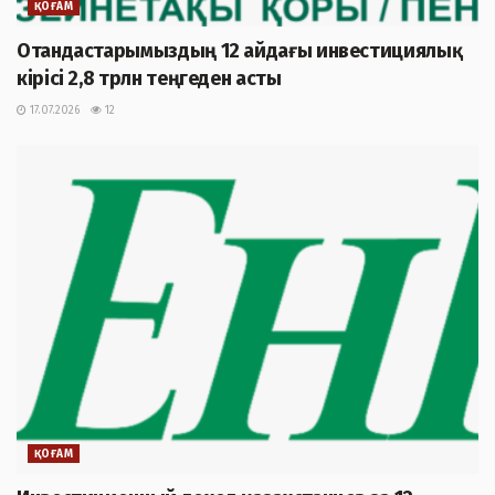
ҚОҒАМ
Отандастарымыздың 12 айдағы инвестициялық
кірісі 2,8 трлн теңгеден асты
17.07.2026
12
ҚОҒАМ