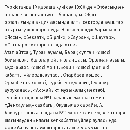
Түркістанда 19 қараша күні сағ 10:00-де «Отбасыңмен
он тал ек» эко-акциясы басталады. Облыс
орталығында акция аясында алты секторда ағаштар
отырғызу жоспарлануда. Эко-челлендж барысында
«Яссы», «Бекзат», «Бірлік», «Сауран», «Шауғар»,
«Отырар» секторларында өтпек.
Атап айтсақ, Тұран ауылы, Барақ сұлтан көшесі
бойындағы балалар ойын алаңшасы, Оралман ауылы,
І.Қожабаев көшесі мен Т.Бокин көшесіндегі екі
қабатты үйлердің ауласы, Отарбаев көшесі,
Орынбетов көшесі, Түркістан қалалық балалар
ауруханасы, «Ақ жайық» музыкалық мектебі,
Түркістан қаласы №1 қалалық емханасы мен
«Денсаулық» саябағы, Оқушылар сарайы, А.
Байтұрсынов атындағы №1 мектеп лицейі, «Отырар»
шағынауданындағы көпқабатты үйлер ауласында
және басқа да аумақтарда ағаш егу жұмыстары