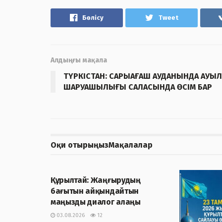
Бөлісу
Tweet
Алдыңғы мақала
ТҮРКІСТАН: САРЫАҒАШ АУДАНЫНДА АУЫЛ
ШАРУАШЫЛЫҒЫ САЛАСЫНДА ӨСІМ БАР
Оқи отырыңыз
Мақалалар
ЖАҢАЛЫҚТАР
Құрылтай: Жаңғырудың
бағытын айқындайтын
маңызды диалог алаңы
03.08.2026
12