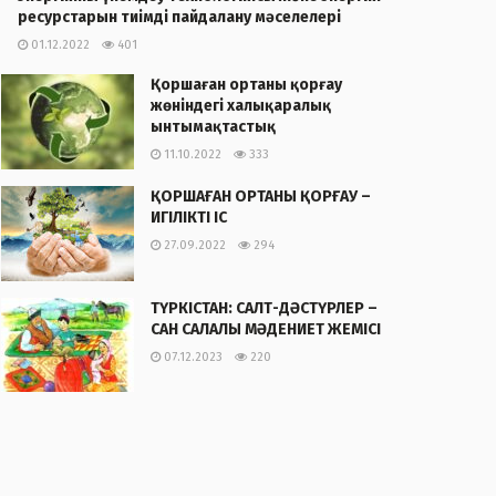
ресурстарын тиімді пайдалану мәселелері
01.12.2022
401
Қоршаған ортаны қорғау
жөніндегі халықаралық
ынтымақтастық
11.10.2022
333
ҚОРШАҒАН ОРТАНЫ ҚОРҒАУ –
ИГІЛІКТІ ІС
27.09.2022
294
ТҮРКІСТАН: САЛТ-ДӘСТҮРЛЕР –
САН САЛАЛЫ МӘДЕНИЕТ ЖЕМІСІ
07.12.2023
220