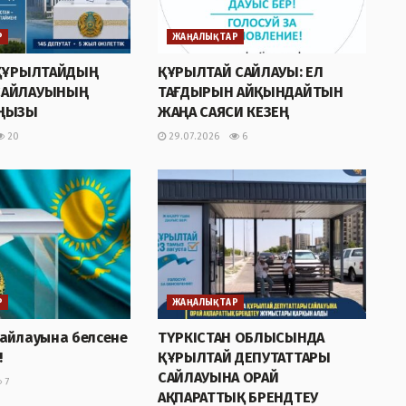
Р
ЖАҢАЛЫҚТАР
 ҚҰРЫЛТАЙДЫҢ
ҚҰРЫЛТАЙ САЙЛАУЫ: ЕЛ
САЙЛАУЫНЫҢ
ТАҒДЫРЫН АЙҚЫНДАЙТЫН
АҢЫЗЫ
ЖАҢА САЯСИ КЕЗЕҢ
20
29.07.2026
6
Р
ЖАҢАЛЫҚТАР
сайлауына белсене
ТҮРКІСТАН ОБЛЫСЫНДА
!
ҚҰРЫЛТАЙ ДЕПУТАТТАРЫ
САЙЛАУЫНА ОРАЙ
7
АҚПАРАТТЫҚ БРЕНДТЕУ