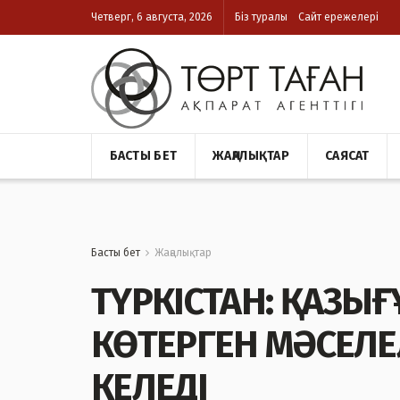
Четверг, 6 августа, 2026
Біз туралы
Сайт ережелері
БАСТЫ БЕТ
ЖАҢАЛЫҚТАР
САЯСАТ
Басты бет
Жаңалықтар
ТҮРКІСТАН: ҚАЗЫ
КӨТЕРГЕН МӘСЕЛЕ
КЕЛЕДІ