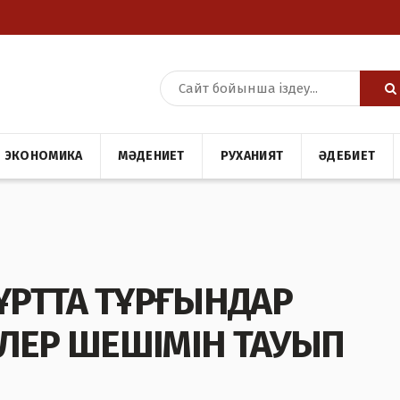
ЭКОНОМИКА
МӘДЕНИЕТ
РУХАНИЯТ
ӘДЕБИЕТ
ҒҰРТТА ТҰРҒЫНДАР
ЛЕР ШЕШІМІН ТАУЫП