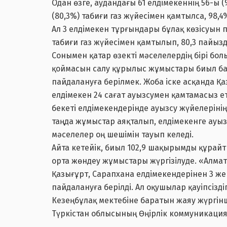
Одан өзге, аудандағы 61 елдімекеннің 56-ы
(80,3%) табиғи газ жүйесімен қамтылса, 98
Ал 3 елдімекен тұрғындары бұлақ көзісуын 
табиғи газ жүйесімен қамтылып, 80,3 пайызд
Сонымен қатар өзекті мәселелердің бірі бо
қоймасын салу құрылыс жұмыстары биыл ба
пайдалануға берілмек. Жоба іске асқанда Қ
елдімекен 24 сағат ауызсумен қамтамасыз е
бекеті елдімекендерінде ауызсу жүйелеріні
таңда жұмыстар аяқталып, елдімекенге ауыз
мәселелер оң шешімін тауып келеді.
Айта кетейік, биыл 102,9 шақырымды құрайт
орта жөндеу жұмыстары жүргізілуде. «Алмат
Қазығұрт, Сарапхана елдімекендерінен 3 же
пайдалануға берілді. Ал оқушылар қауіпсізд
Кезеңбұлақ мектебіне баратын жаяу жүргінш
Түркістан облысының Өңірлік коммуникация