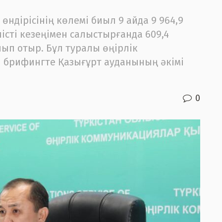
өндірісінің көлемі биыл 9 айда 9 964,9
істі кезеңімен салыстырғанда 609,4
лып отыр. Бұл туралы өңірлік
 брифингте Қазығұрт ауданының әкімі
0