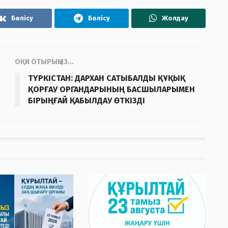
Бөлісу
Бөлісу
Жолдау
ОҚИ ОТЫРЫҢЫЗ...
ТҮРКІСТАН: ДАРХАН САТЫБАЛДЫ ҚҰҚЫҚ
ҚОРҒАУ ОРГАНДАРЫНЫҢ БАСШЫЛАРЫМЕН
БІРЫҢҒАЙ ҚАБЫЛДАУ ӨТКІЗДІ