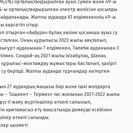
 (96,5%) орталықтандырылған ауыз сумен және 49-ы
,4%-ы орталықтандырылған электр желісіне қосылды.
пайдаланады. Жалпы ауданда 61 елдімекеннің 49-ы
ы көрсетіп отыр.
лып отырған «Ақбура» бұлақ көзіне қосымша ауыз су
сталған. Оның құрылысы 2023 жылы аяқталып,
азығұрт ауданынан 7 елдімекен, Төлеби ауданынан 3
тілмек. Сондай-ақ 2021 жылы Ызабұлақ, Шанақ
ң құрылыс-монтаждау жұмыстары басталып, қазіргі
 су берілді. Жалпы ауданда тұрғындар көтерген
ын 27 аудандық маңызы бар және ішкі жолдарға
ы – Ташкент – Термез» тас жолынан 2021-2022 жылы
рүсті жаяу жүргіншілер өткелі салынып,
ігін қамтамасыз ету мақсатында демеуші есебінен
ілер өткелі салынды.
лар қызметі