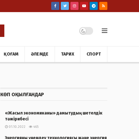
ҚОҒАМ
ӘЛЕМДЕ
ТАРИХ
СПОРТ
КӨП ОҚЫЛҒАНДАР
«Жасыл экономиканы» дамытудың шетелдік
тәжірибесі
01.10.2022
465
Энергияны үнемдеу технологиясы және энергия