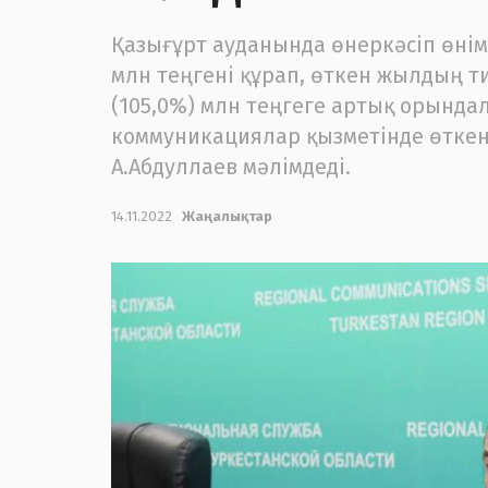
Қазығұрт ауданында өнеркәсіп өнім 
млн теңгені құрап, өткен жылдың ти
(105,0%) млн теңгеге артық орында
коммуникациялар қызметінде өткен
А.Абдуллаев мәлімдеді.
14.11.2022
Жаңалықтар