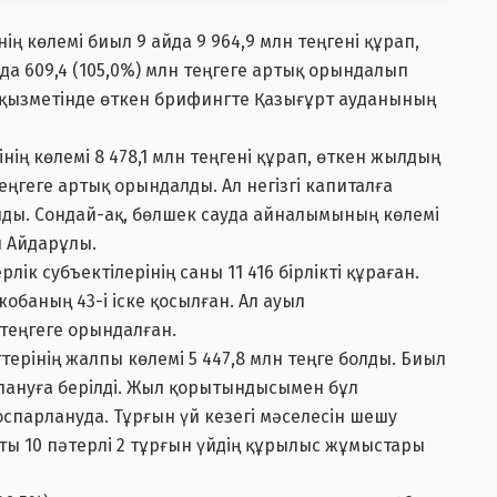
ің көлемі биыл 9 айда 9 964,9 млн теңгені құрап,
да 609,4 (105,0%) млн теңгеге артық орындалып
 қызметінде өткен брифингте Қазығұрт ауданының
нің көлемі 8 478,1 млн теңгені құрап, өткен жылдың
еңгеге артық орындалды. Ал негізгі капиталға
олды. Сондай-ақ, бөлшек сауда айналымының көлемі
н Айдарұлы.
лік субъектілерінің саны 11 416 бірлікті құраған.
обаның 43-і іске қосылған. Ал ауыл
теңгеге орындалған.
рінің жалпы көлемі 5 447,8 млн теңге болды. Биыл
лануға берілді. Жыл қорытындысымен бұл
оспарлануда. Тұрғын үй кезегі мәселесін шешу
ты 10 пәтерлі 2 тұрғын үйдің құрылыс жұмыстары