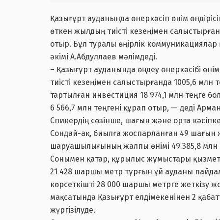
Қазығұрт ауданында өнеркәсіп өнім өндірісін
өткен жылдың тиісті кезеңімен салыстырған
отыр. Бұл туралы өңірлік коммуникациялар
әкімі А.Абдуллаев мәлімдеді.
– Қазығұрт ауданында өңдеу өнеркәсібі өнімі
тиісті кезеңімен салыстырғанда 1005,6 млн т
тартылған инвестиция 18 974,1 млн теңге б
6 566,7 млн теңгені құрап отыр, — деді Арма
Спикердің сөзінше, шағын және орта кәсіпкер
Сондай-ақ, биылға жоспарланған 49 шағын ж
шаруашылығының жалпы өнімі 49 385,8 млн 
Сонымен қатар, құрылыс жұмыстары қызметте
21 428 шаршы метр тұрғын үй ауданы пайда
көрсеткішті 28 000 шаршы метрге жеткізу ж
мақсатында Қазығұрт елдімекенінен 2 қабат
жүргізілуде.