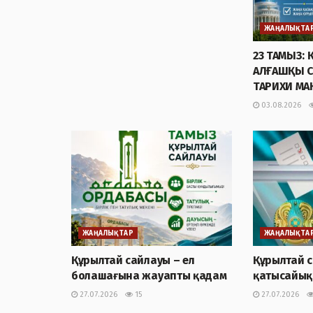
ЖАҢАЛЫҚТА
23 ТАМЫЗ:
АЛҒАШҚЫ 
ТАРИХИ М
03.08.2026
ЖАҢАЛЫҚТАР
ЖАҢАЛЫҚТА
Құрылтай сайлауы – ел
Құрылтай 
болашағына жауапты қадам
қатысайық
27.07.2026
15
27.07.2026