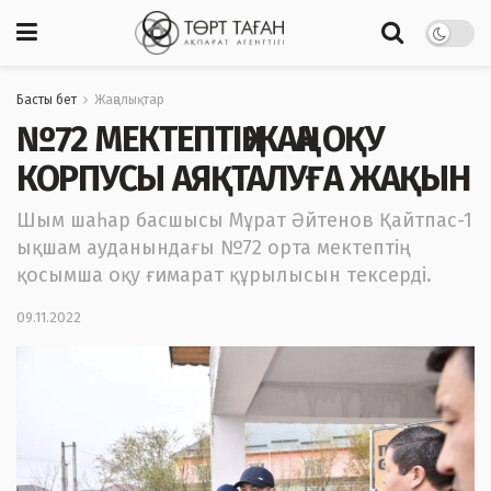
Басты бет
Жаңалықтар
№72 МЕКТЕПТІҢ ЖАҢА ОҚУ
КОРПУСЫ АЯҚТАЛУҒА ЖАҚЫН
Шым шаһар басшысы Мұрат Әйтенов Қайтпас-1
ықшам ауданындағы №72 орта мектептің
қосымша оқу ғимарат құрылысын тексерді.
09.11.2022