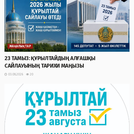
ЖАҢАЛЫҚТАР
23 ТАМЫЗ: ҚҰРЫЛТАЙДЫҢ АЛҒАШҚЫ
САЙЛАУЫНЫҢ ТАРИХИ МАҢЫЗЫ
03.08.2026
20