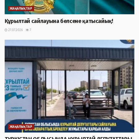
ЖАҢАЛЫҚТАР
Құрылтай сайлауына белсене қатысайық!
27.07.2026
7
ЖАҢАЛЫҚТАР