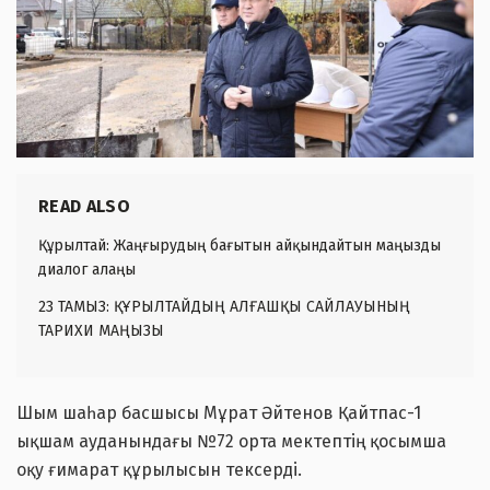
READ ALSO
Құрылтай: Жаңғырудың бағытын айқындайтын маңызды
диалог алаңы
23 ТАМЫЗ: ҚҰРЫЛТАЙДЫҢ АЛҒАШҚЫ САЙЛАУЫНЫҢ
ТАРИХИ МАҢЫЗЫ
Шым шаһар басшысы Мұрат Әйтенов Қайтпас-1
ықшам ауданындағы №72 орта мектептің қосымша
оқу ғимарат құрылысын тексерді.