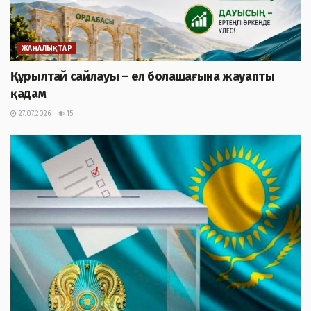
ЖАҢАЛЫҚТАР
Құрылтай сайлауы – ел болашағына жауапты
қадам
27.07.2026
15