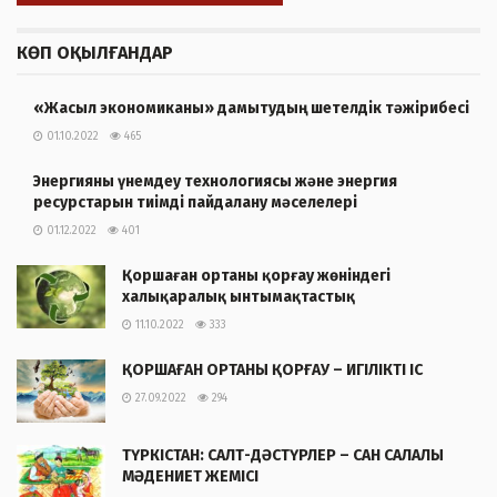
КӨП ОҚЫЛҒАНДАР
«Жасыл экономиканы» дамытудың шетелдік тәжірибесі
01.10.2022
465
Энергияны үнемдеу технологиясы және энергия
ресурстарын тиімді пайдалану мәселелері
01.12.2022
401
Қоршаған ортаны қорғау жөніндегі
халықаралық ынтымақтастық
11.10.2022
333
ҚОРШАҒАН ОРТАНЫ ҚОРҒАУ – ИГІЛІКТІ ІС
27.09.2022
294
ТҮРКІСТАН: САЛТ-ДӘСТҮРЛЕР – САН САЛАЛЫ
МӘДЕНИЕТ ЖЕМІСІ