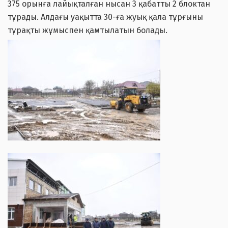
375 орынға лайықталған нысан 3 қабатты 2 блоктан
тұрады. Алдағы уақытта 30-ға жуық қала тұрғыны
тұрақты жұмыспен қамтылатын болады.