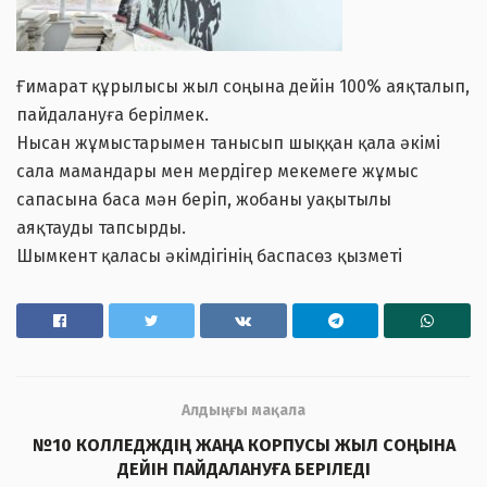
Ғимарат құрылысы жыл соңына дейін 100% аяқталып,
пайдалануға берілмек.
Нысан жұмыстарымен танысып шыққан қала әкімі
сала мамандары мен мердігер мекемеге жұмыс
сапасына баса мән беріп, жобаны уақытылы
аяқтауды тапсырды.
Шымкент қаласы әкімдігінің баспасөз қызметі
Алдыңғы мақала
№10 КОЛЛЕДЖДІҢ ЖАҢА КОРПУСЫ ЖЫЛ СОҢЫНА
ДЕЙІН ПАЙДАЛАНУҒА БЕРІЛЕДІ