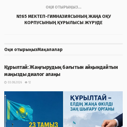
ОҚИ ОТЫРЫҢЫЗ...
№65 МЕКТЕП-ГИМНАЗИЯСЫНЫҢ ЖАҢА ОҚУ
КОРПУСЫНЫҢ ҚҰРЫЛЫСЫ ЖҮРУДЕ
Оқи отырыңыз
Мақалалар
ЖАҢАЛЫҚТАР
Құрылтай: Жаңғырудың бағытын айқындайтын
маңызды диалог алаңы
03.08.2026
12