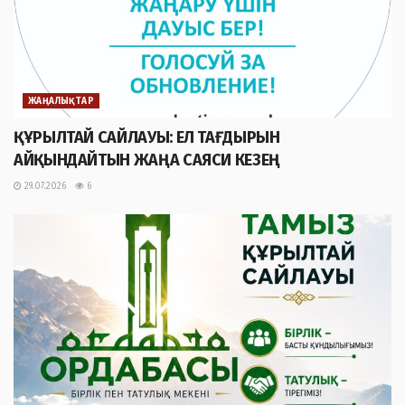
ЖАҢАЛЫҚТАР
ҚҰРЫЛТАЙ САЙЛАУЫ: ЕЛ ТАҒДЫРЫН
АЙҚЫНДАЙТЫН ЖАҢА САЯСИ КЕЗЕҢ
29.07.2026
6