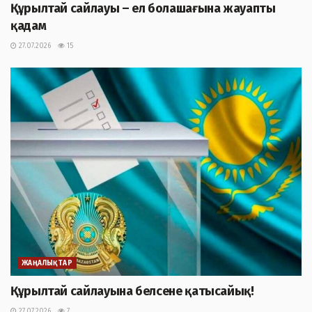
Құрылтай сайлауы – ел болашағына жауапты
қадам
27.07.2026
15
ЖАҢАЛЫҚТАР
Құрылтай сайлауына белсене қатысайық!
27.07.2026
7