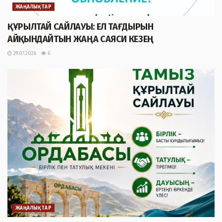
ЖАҢАЛЫҚТАР
ҚҰРЫЛТАЙ САЙЛАУЫ: ЕЛ ТАҒДЫРЫН
АЙҚЫНДАЙТЫН ЖАҢА САЯСИ КЕЗЕҢ
29.07.2026
6
ЖАҢАЛЫҚТАР