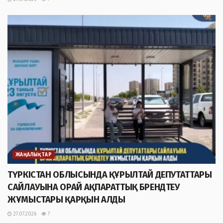
ЖАҢАЛЫҚТАР
ТҮРКІСТАН ОБЛЫСЫНДА ҚҰРЫЛТАЙ ДЕПУТАТТАРЫ
САЙЛАУЫНА ОРАЙ АҚПАРАТТЫҚ БРЕНДТЕУ
ЖҰМЫСТАРЫ ҚАРҚЫН АЛДЫ
27.07.2026
7