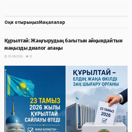
Оқи отырыңыз
Мақалалар
ЖАҢАЛЫҚТАР
Құрылтай: Жаңғырудың бағытын айқындайтын
маңызды диалог алаңы
03.08.2026
12