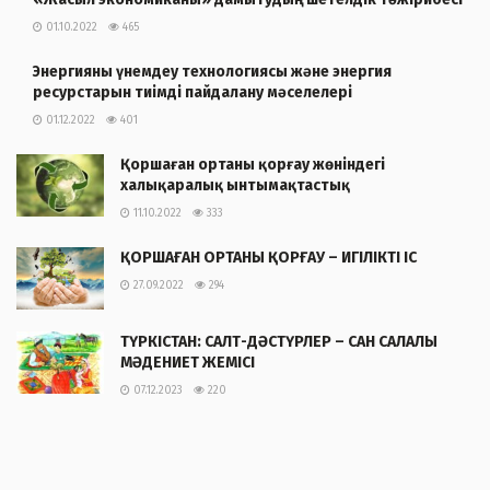
01.10.2022
465
Энергияны үнемдеу технологиясы және энергия
ресурстарын тиімді пайдалану мәселелері
01.12.2022
401
Қоршаған ортаны қорғау жөніндегі
халықаралық ынтымақтастық
11.10.2022
333
ҚОРШАҒАН ОРТАНЫ ҚОРҒАУ – ИГІЛІКТІ ІС
27.09.2022
294
ТҮРКІСТАН: САЛТ-ДӘСТҮРЛЕР – САН САЛАЛЫ
МӘДЕНИЕТ ЖЕМІСІ
07.12.2023
220