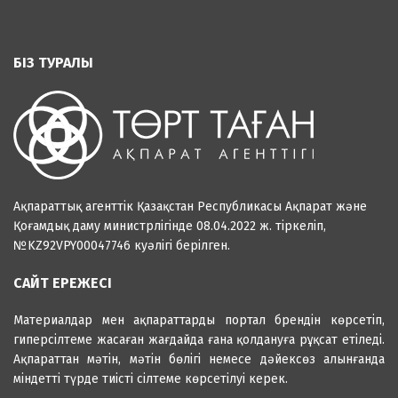
БІЗ ТУРАЛЫ
Ақпараттық агенттік Қазақстан Республикасы Ақпарат және
Қоғамдық даму министрлігінде 08.04.2022 ж. тіркеліп,
№KZ92VPY00047746 куәлігі берілген.
САЙТ ЕРЕЖЕСІ
Материалдар мен ақпараттарды портал брендін көрсетіп,
гиперсілтеме жасаған жағдайда ғана қолдануға рұқсат етіледі.
Ақпараттан мәтін, мәтін бөлігі немесе дәйексөз алынғанда
міндетті түрде тиісті сілтеме көрсетілуі керек.