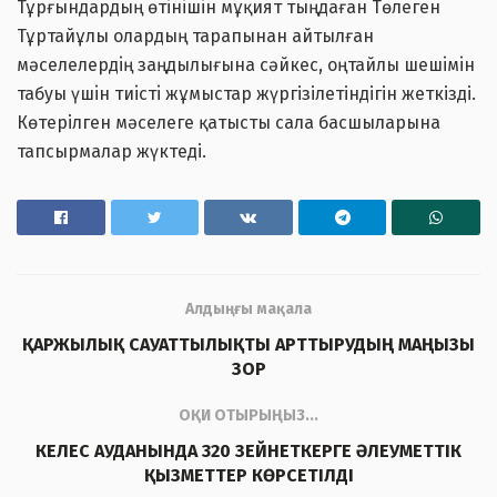
Тұрғындардың өтiнiшiн мұқият тыңдаған Төлеген
Тұртайұлы олардың тарапынан айтылған
мәселелердiң заңдылығына сәйкес, оңтайлы шешiмiн
табуы үшiн тиiстi жұмыстар жүргізілетіндігін жеткізді.
Көтерілген мәселеге қатысты сала басшыларына
тапсырмалар жүктеді.
Алдыңғы мақала
ҚАРЖЫЛЫҚ САУАТТЫЛЫҚТЫ АРТТЫРУДЫҢ МАҢЫЗЫ
ЗОР
ОҚИ ОТЫРЫҢЫЗ...
КЕЛЕС АУДАНЫНДА 320 ЗЕЙНЕТКЕРГЕ ӘЛЕУМЕТТІК
ҚЫЗМЕТТЕР КӨРСЕТІЛДІ