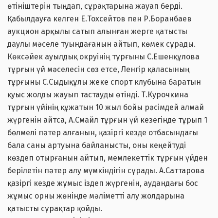
өтініштерін тыңдап, сұрақтарына жауап берді.
Қабылдауға келген Е.Тохсейтов пен Р.Боранбаев
аукцион арқылы сатып алынған жерге қатысты
даулы мәселе туындағанын айтып, көмек сұрады.
Көксәйек ауылдық окруінің тұрғыны С.Ешенқұлова
тұрғын үй мәселесін сөз етсе, Ленгір қаласының
тұрғыны С.Сыдықұлы жеке спорт клубына баратын
қуыс жолды жауып тастауды өтінді. Т.Курочкина
тұрғын үйінің құжатын 10 жыл бойы рәсімдей алмай
жүргенін айтса, А.Смайл тұрғын үй кезегінде тұрып 1
бөлмелі пәтер алғанын, қазіргі кезде отбасындағы
бала саны артуына байланысты, оны кеңейтуді
көздеп отырғанын айтып, мемлекеттік тұрғын үйден
берілетін пәтер алу мүмкіндігін сұрады. А.Саттарова
қазіргі кезде жұмыс іздеп жүргенін, аудандағы бос
жұмыс орны жөнінде мәліметті алу жолдарына
қатысты сұрақтар қойды.