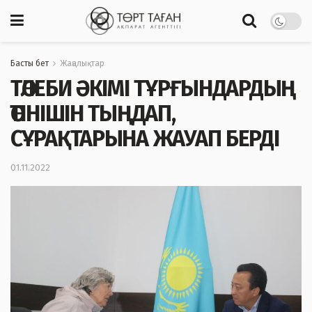
Басты бет
Жаңалықтар
ТӨЛЕБИ ӘКІМІ ТҰРҒЫНДАРДЫҢ
ӨТІНІШІН ТЫҢДАП,
СҰРАҚТАРЫНА ЖАУАП БЕРДІ
01.11.2022