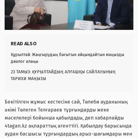
READ ALSO
Құрылтай: Жаңғырудың бағытын айқындайтын маңызды
диалог алаңы
23 ТАМЫЗ: ҚҰРЫЛТАЙДЫҢ АЛҒАШҚЫ САЙЛАУЫНЫҢ
ТАРИХИ МАҢЫЗЫ
Бекітілген жұмыс кестесіне сай, Төлеби ауданының
әкімі Төлеген Телғараев тұрғындарды жеке
мәселелері бойынша қабылдады, деп хабарлайды
4tagan.kz ақпараттық агенттігі. Қабылдау барысында
аудан басшысы тұрғындардың арыз-шағымдары мен