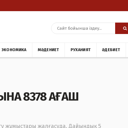
ЭКОНОМИКА
МӘДЕНИЕТ
РУХАНИЯТ
ӘДЕБИЕТ
НА 8378 АҒАШ
гу жұмыстары жалғасуда. Дайындық 5