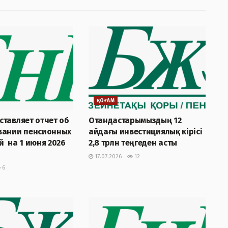
ҚОҒАМ
тавляет отчет об
Отандастарымыздың 12
вании пенсионных
айдағы инвестициялық кірісі
 на 1 июня 2026
2,8 трлн теңгеден асты
17.07.2026
12
6