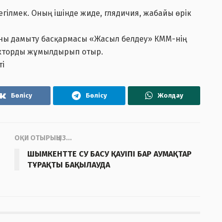
егілмек. Оның ішінде жиде, глядичия, жабайы өрік
ны дамыту басқармасы «Жасыл белдеу» КММ-нің
ракторды жұмылдырып отыр.
ті
Бөлісу
Бөлісу
Жолдау
ОҚИ ОТЫРЫҢЫЗ...
ШЫМКЕНТТЕ СУ БАСУ ҚАУІПІ БАР АУМАҚТАР
ТҰРАҚТЫ БАҚЫЛАУДА