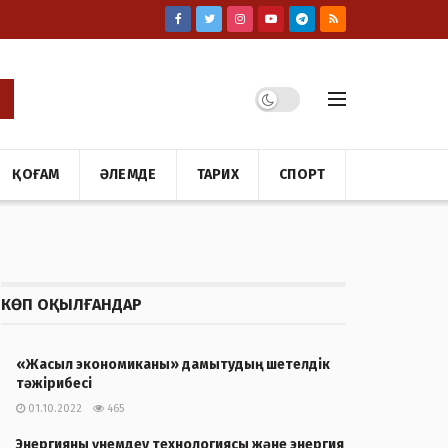
ҚОҒАМ
ӘЛЕМДЕ
ТАРИХ
СПОРТ
КӨП ОҚЫЛҒАНДАР
«Жасыл экономиканы» дамытудың шетелдік
тәжірибесі
01.10.2022
465
Энергияны үнемдеу технологиясы және энергия