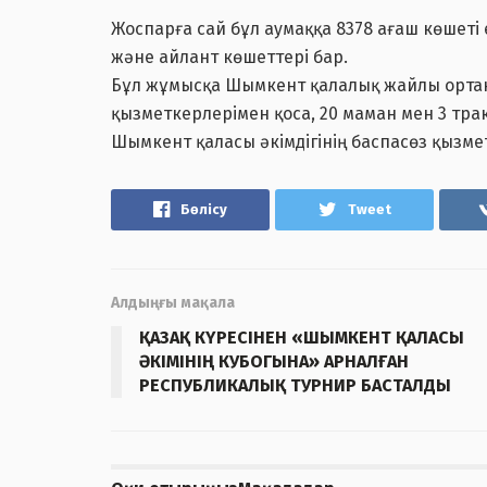
Жоспарға сай бұл аумаққа 8378 ағаш көшеті 
және айлант көшеттері бар.
Бұл жұмысқа Шымкент қалалық жайлы орта
қызметкерлерімен қоса, 20 маман мен 3 т
Шымкент қаласы әкімдігінің баспасөз қызме
Бөлісу
Tweet
Алдыңғы мақала
ҚАЗАҚ КҮРЕСІНЕН «ШЫМКЕНТ ҚАЛАСЫ
ӘКІМІНІҢ КУБОГЫНА» АРНАЛҒАН
РЕСПУБЛИКАЛЫҚ ТУРНИР БАСТАЛДЫ