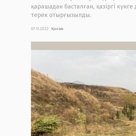
қарашадан басталған, қазіргі күнге
терек отырғызылды.
07.11.2022
Қоғам