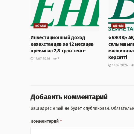
ҚОҒАМ
ҚОҒАМ
Инвестиционный доход
«БЖЗҚ» АҚ
казахстанцев за 12 месяцев
салымшыла
превысил 2,8 трлн тенге
миллионна
көрсетті
17.07.2026
7
17.07.2026
Добавить комментарий
Ваш адрес email не будет опубликован.
Обязатель
*
Комментарий