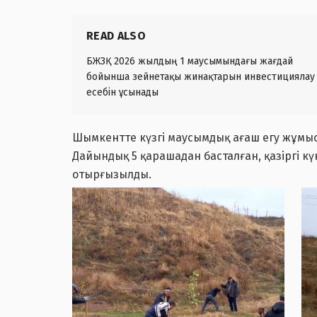
READ ALSO
БЖЗҚ 2026 жылдың 1 маусымындағы жағдай
бойынша зейнетақы жинақтарын инвестициялау
есебін ұсынады
Шымкентте күзгі маусымдық ағаш егу жұмыс
Дайындық 5 қарашадан басталған, қазіргі к
отырғызылды.