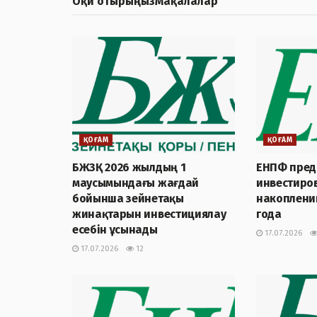
Оқи отырыңыз
Мақалалар
ҚОҒАМ
ҚОҒАМ
БЖЗҚ 2026 жылдың 1
ЕНПФ предс
маусымындағы жағдай
инвестиро
бойынша зейнетақы
накоплений
жинақтарын инвестициялау
года
есебін ұсынады
17.07.2026
17.07.2026
12