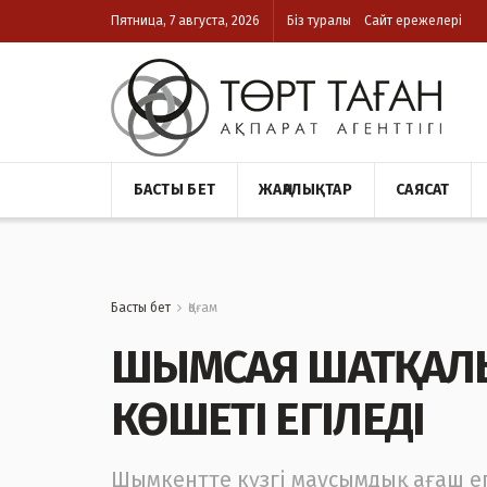
Пятница, 7 августа, 2026
Біз туралы
Сайт ережелері
БАСТЫ БЕТ
ЖАҢАЛЫҚТАР
САЯСАТ
Басты бет
Қоғам
ШЫМСАЯ ШАТҚАЛЫ
КӨШЕТІ ЕГІЛЕДІ
Шымкентте күзгі маусымдық ағаш е