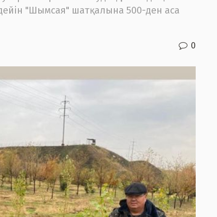
 дейін "Шымсая" шатқалына 500-ден аса
0