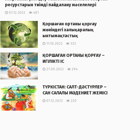
ресурстарын тиімді пайдалану мәселелері
01.12.2022
401
Қоршаған ортаны қорғау
жөніндегі халықаралық
ынтымақтастық
11.10.2022
333
ҚОРШАҒАН ОРТАНЫ ҚОРҒАУ –
ИГІЛІКТІ ІС
27.09.2022
294
ТҮРКІСТАН: САЛТ-ДӘСТҮРЛЕР –
САН САЛАЛЫ МӘДЕНИЕТ ЖЕМІСІ
07.12.2023
220