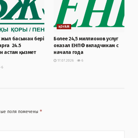
ҚОҒАМ
 жыл басынан бері
Более 24,5 миллионов услуг
рға 24.5
оказал ЕНПФ вкладчикам с
н астам қызмет
начала года
17.07.2026
6
6
*
ные поля помечены