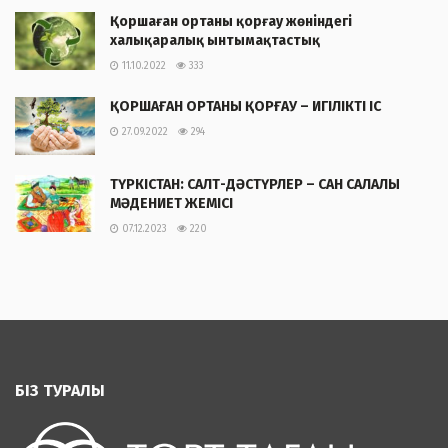
Қоршаған ортаны қорғау жөніндегі
халықаралық ынтымақтастық
11.10.2022
333
ҚОРШАҒАН ОРТАНЫ ҚОРҒАУ – ИГІЛІКТІ ІС
27.09.2022
294
ТҮРКІСТАН: САЛТ-ДӘСТҮРЛЕР – САН САЛАЛЫ
МӘДЕНИЕТ ЖЕМІСІ
07.12.2023
220
БІЗ ТУРАЛЫ