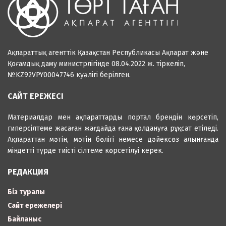
Ақпараттық агенттік Қазақстан Республикасы Ақпарат және
Қоғамдық даму министрлігінде 08.04.2022 ж. тіркеліп,
№KZ92VPY00047746 куәлігі берілген.
САЙТ ЕРЕЖЕСІ
Материалдар мен ақпараттарды портал брендін көрсетіп,
гиперсілтеме жасаған жағдайда ғана қолдануға рұқсат етіледі.
Ақпараттан мәтін, мәтін бөлігі немесе дәйексөз алынғанда
міндетті түрде тиісті сілтеме көрсетілуі керек.
РЕДАКЦИЯ
Біз туралы
Сайт ережелері
Байланыс