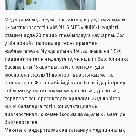
Медициналық әлеуметтік сақтандыру қоры арқылы
қызмет көрсететін «IMPULS MED» ЖШС-і күндізгі
стационарда 20 пациент қабылдауға қауқарлы. Сол
үшін арнайы палаталар төсек орынмен
жабдықталған. Мұнда айына 160, ал жылына 1 920
пациенттің тегін емделуге мүмкіншілігі бар. Клиника
басшылығы 15 адамды жұмыспен қамтуды
жоспарлап, қазір 11 дәрігер тұрақты қызметке
орналасқан. Жоғары білімді және білікті дәрігерлер
тобынан құралған ұжым кардиология, урология,
терапевт пен ересектерге арналған ЖТД дәрігері
және балаларға тегін консультациялық
диагностикалық көмек (қосымша ақылы қызметі де
бар) көрсетеді.
Мекеме стандарттарға сай заманауи медициналық