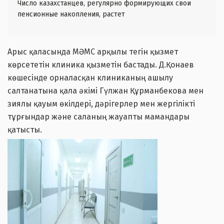
Число казахстанцев, регулярно формирующих свои
пенсионные накопления, растет
Арыс қаласында МӘМС арқылы тегін қызмет
көрсететін клиника қызметін бастады. Д.Қонаев
көшесінде орналасқан клиниканың ашылу
салтанатына қала әкімі Гүлжан Құрманбекова мен
зиялы қауым өкілдері, дәрігерлер мен жергілікті
тұрғындар және саланың жауапты мамандары
қатысты.