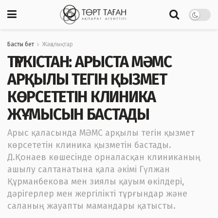
Басты бет
Жаңалықтар
ТҮРКІСТАН: АРЫСТА МӘМС
АРҚЫЛЫ ТЕГІН ҚЫЗМЕТ
КӨРСЕТЕТІН КЛИНИКА
ЖҰМЫСЫН БАСТАДЫ
Арыс қаласында МӘМС арқылы тегін қызмет
көрсететін клиника қызметін бастады.
Д.Қонаев көшесінде орналасқан клиниканың
ашылу салтанатына қала әкімі Гүлжан
Құрманбекова мен зиялы қауым өкілдері,
дәрігерлер мен жергілікті тұрғындар және
саланың жауапты мамандары қатысты.