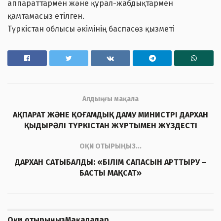
аппараттармен және құрал-жабдықтармен
қамтамасыз етілген.
Түркістан облысы әкімінің баспасөз қызметі
Алдыңғы мақала
АҚПАРАТ ЖӘНЕ ҚОҒАМДЫҚ ДАМУ МИНИСТРІ ДАРХАН
ҚЫДЫРӘЛІ ТҮРКІСТАН ЖҰРТЫМЕН ЖҮЗДЕСТІ
ОҚИ ОТЫРЫҢЫЗ...
ДАРХАН САТЫБАЛДЫ: «БІЛІМ САПАСЫН АРТТЫРУ –
БАСТЫ МАҚСАТ»
Оқи отырыңыз
Мақалалар