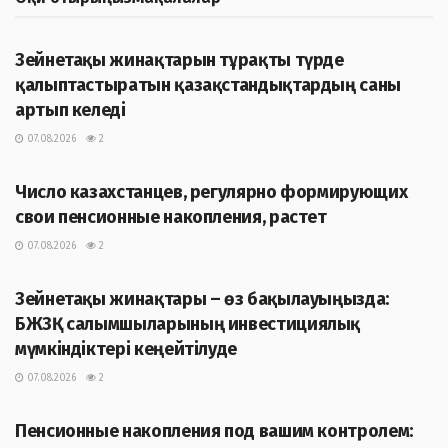
ЖАҢАЛЫҚТАР
Зейнетақы жинақтарын тұрақты түрде
қалыптастыратын қазақстандықтардың саны
артып келеді
07.08.2026
2
ЖАҢАЛЫҚТАР
Число казахстанцев, регулярно формирующих
свои пенсионные накопления, растет
07.08.2026
2
ЖАҢАЛЫҚТАР
Зейнетақы жинақтары – өз бақылауыңызда:
БЖЗҚ салымшыларының инвестициялық
мүмкіндіктері кеңейтілуде
07.08.2026
2
ЖАҢАЛЫҚТАР
Пенсионные накопления под вашим контролем: